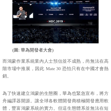
(圖: 華為開發者大會)
而鴻蒙作業系統業內人士預估並不成熟，尚無法在高
階市場中推展，因此 Mate 30 恐怕只有在中國才會熱
銷。
為了快速建立鴻蒙的生態圈，華為也緊急宣布，將方
舟編譯器開源。讓全球各軟體開發商積極開發應用軟
體，豐富鴻蒙系統的實力。但這生態體系並無法在短