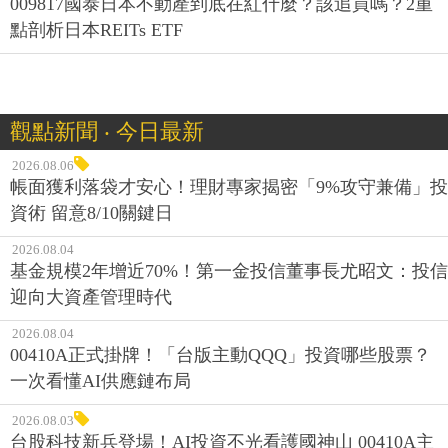
009817國泰日本不動產到底在紅什麼？該追買嗎？2重
點剖析日本REITs ETF
觀點新聞 ‧ 今日最新
2026.08.06
帳面獲利落袋才安心！理財專家揭密「9%攻守兼備」投
資術 留意8/10關鍵日
2026.08.04
基金規模2年增近70%！第一金投信董事長尤昭文：投信
迎向大資產管理時代
2026.08.04
00410A正式掛牌！「台版主動QQQ」投資哪些股票？
一次看懂AI供應鏈布局
2026.08.03
台股科技新兵登場！AI投資不光看護國神山 00410A主