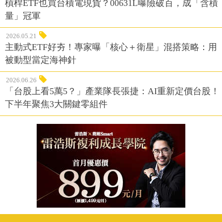
槓桿ETF也買台積電現貨？00631L曝險破百，成「含積
量」冠軍
2026.05.21
主動式ETF好夯！專家曝「核心＋衛星」混搭策略：用
被動型當定海神針
2026.06.26
「台股上看5萬5？」產業隊長張捷：AI重新定價台股！
下半年聚焦3大關鍵零組件