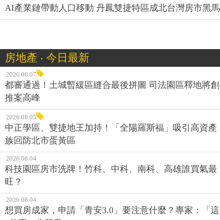
AI產業鏈帶動人口移動 丹鳳雙捷特區成北台灣房市黑馬
房地產 ‧ 今日最新
2026.08.07
都審通過！土城暫緩區縫合最後拼圖 司法園區釋地將創
推案高峰
2026.08.05
中正學區、雙捷地王加持！「全陽羅斯福」吸引高資產
族回防北市蛋黃區
2026.08.04
科技園區房市洗牌！竹科、中科、南科、高雄誰買氣最
旺？
2026.08.04
想買房成家，申請「青安3.0」要注意什麼？專家：「這