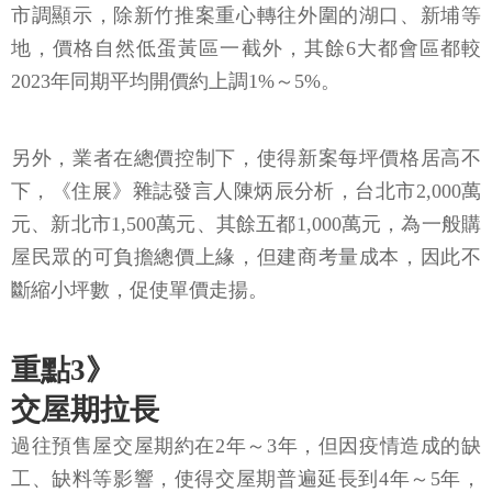
市調顯示，除新竹推案重心轉往外圍的湖口、新埔等
地，價格自然低蛋黃區一截外，其餘6大都會區都較
2023年同期平均開價約上調1%～5%。
另外，業者在總價控制下，使得新案每坪價格居高不
下，《住展》雜誌發言人陳炳辰分析，台北市2,000萬
元、新北市1,500萬元、其餘五都1,000萬元，為一般購
屋民眾的可負擔總價上緣，但建商考量成本，因此不
斷縮小坪數，促使單價走揚。
重點3》
交屋期拉長
過往預售屋交屋期約在2年～3年，但因疫情造成的缺
工、缺料等影響，使得交屋期普遍延長到4年～5年，