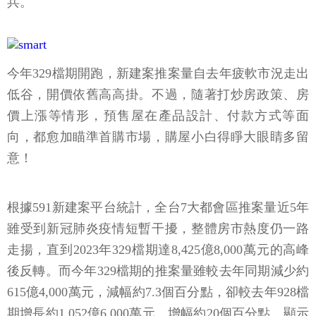
兵。
今年329檔期開跑，新建案推案量自去年疲軟市況走出
低谷，開價依舊高高掛。不過，隨著打炒房政策、房
價上漲等情形，預售屋在產品設計、付款方式等面
向，都愈加瞄準首購市場，購屋小白得睜大眼睛多留
意！
根據591新建案平台統計，全台7大都會區推案量近5年
雖受到新冠肺炎疫情短暫干擾，整體房市熱度仍一路
走揚，直到2023年329檔期達8,425億8,000萬元的高峰
後反轉。而今年329檔期的推案量雖較去年同期減少約
615億4,000萬元，減幅約7.3個百分點，卻較去年928檔
期增長約1,052億6,000萬元，增幅約20個百分點，顯示