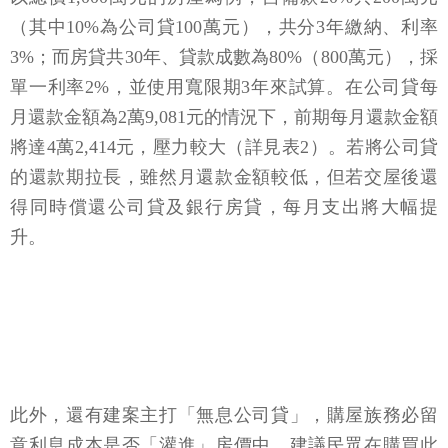
（其中10%為公司貸100萬元），共分3年繳納、利率
3%；而房貸共30年、貸款成數為80%（800萬元），採
單一利率2%，並使用寬限期3年來試算。在公司貸每
月還款金額為2萬9,081元的情況下，前期每月還款金額
將達4萬2,414元，壓力較大（詳見表2）。若將公司貸
的還款期拉長，雖然月還款金額較低，但若交屋後還
得同時償還公司貸及銀行房貸，每月支出將大幅提
升。
此外，還有建案主打「無息公司貸」，購屋族務必留
意利息成本是否「灌進」房價中。建議民眾在購買此