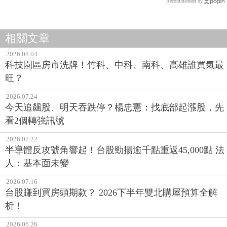
Recommended by
相關文章
2026.08.04
科技園區房市洗牌！竹科、中科、南科、高雄誰買氣最
旺？
2026.07.24
今天追飆股、明天吞跌停？楊忠憲：找底部起漲股，先
看2個轉強訊號
2026.07.22
半導體反攻號角響起！台股勁揚逾千點重返45,000點 法
人：基本面未變
2026.07.16
台股賺到買房頭期款？ 2026下半年雙北購屋預算全解
析！
2026.06.26