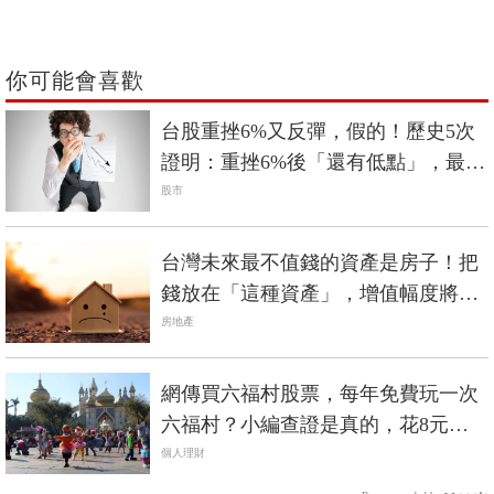
你可能會喜歡
台股重挫6%又反彈，假的！歷史5次
證明：重挫6%後「還有低點」，最低
曾到3千點！
股市
台灣未來最不值錢的資產是房子！把
錢放在「這種資產」，增值幅度將是
房子的1.5倍
房地產
網傳買六福村股票，每年免費玩一次
六福村？小編查證是真的，花8元買1
股也行
個人理財