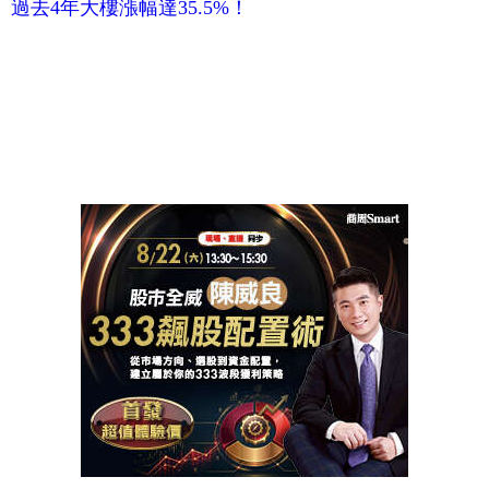
過去4年大樓漲幅達35.5%！