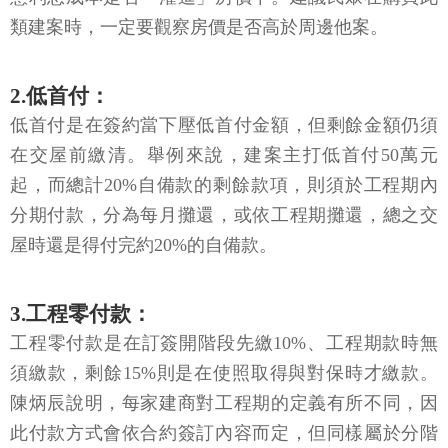
類建案時，一定要觀察房價是否高於周邊他案。
2.低首付：
低首付是在簽約當下壓低首付金額，但剩餘金額仍須
在交屋前繳清。舉例來說，建案主打低首付50萬元
起，而總計20%自備款的剩餘款項，則須於工程期內
分期付款，分為每月攤還，或依工程期攤還，總之交
屋時還是得付完約20%的自備款。
3.工程零付款：
工程零付款是在訂簽開階段先繳10%、工程期款時無
須繳款，剩餘15%則是在使照取得與對保時才繳款。
陳炳辰說明，每家建商對工程期的定義有所不同，因
此付款方式會依合約簽訂內容而定，但同樣屬於分階