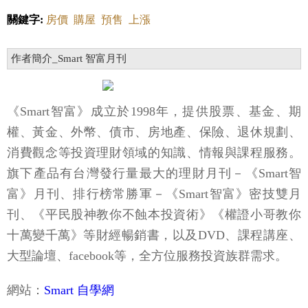
關鍵字:
房價
購屋
預售
上漲
作者簡介_Smart 智富月刊
《Smart智富》成立於1998年，提供股票、基金、期
權、黃金、外幣、債市、房地產、保險、退休規劃、
消費觀念等投資理財領域的知識、情報與課程服務。
旗下產品有台灣發行量最大的理財月刊－《Smart智
富》月刊、排行榜常勝軍－《Smart智富》密技雙月
刊、《平民股神教你不蝕本投資術》《權證小哥教你
十萬變千萬》等財經暢銷書，以及DVD、課程講座、
大型論壇、facebook等，全方位服務投資族群需求。
網站：
Smart 自學網