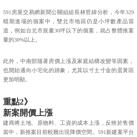
591房屋交易網新聞公關組組長林哲緯分析，今年329
檔期進場的個案中，雙北市地區仍是小坪數產品當
道，例如台北市規畫30坪以下的個案，就占整體推案
量的30%以上。
此外，中南部隨著房價上漲及家庭結構改變等因素，
也開始邁向小宅化的跡象，尤其以寸土寸金的蛋黃區
更加明顯。
重點2》
新案開價上漲
建商將土地、原物料、工資的成本上漲，反映於售價
當中，新推案目前較難出現降價空間。591新建案平台