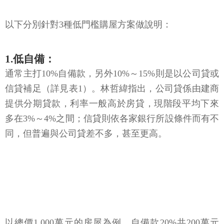
以下分別針對3種低門檻購屋方案做說明：
1.低自備：
通常主打10%自備款，另外10%～15%則是以公司貸或
信貸補足（詳見表1）。林哲緯指出，公司貸係由建商
提供分期貸款，利率一般高於房貸，現階段平均下來
多在3%～4%之間；信貸則依各家銀行所設條件而有不
同，但普遍與公司貸差不多，甚至更高。
以總價1,000萬元的房屋為例，自備款20%共200萬元