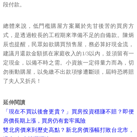
段付款。
總體來說，低門檻購屋方案屬於先甘後苦的買房方
式，是透過較長的工程期來準備不足的自備款。陳炳
辰也提醒，民眾如欲購買預售屋，務必算好現金流，
建議月還款金額抓在家庭收入的1/3以內，並須留有一
定現金，以備不時之需。小資族一定得量力而為，切
勿衝動購屋，以免繳不出款項慘遭斷頭，屆時恐將賠
了夫人又折兵！
延伸閱讀
「現在不買以後會更貴？」買房投資穩賺不賠？即便
房價長期上漲，買房仍有套牢風險
雙北房價來到歷史高點？新北房價漲幅打敗台北市，