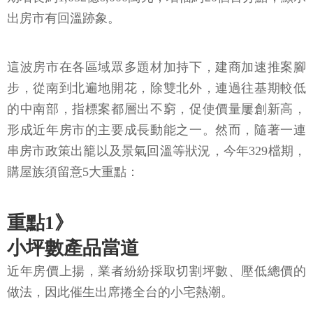
出房市有回溫跡象。
這波房市在各區域眾多題材加持下，建商加速推案腳
步，從南到北遍地開花，除雙北外，連過往基期較低
的中南部，指標案都層出不窮，促使價量屢創新高，
形成近年房市的主要成長動能之一。然而，隨著一連
串房市政策出籠以及景氣回溫等狀況，今年329檔期，
購屋族須留意5大重點：
重點1》
小坪數產品當道
近年房價上揚，業者紛紛採取切割坪數、壓低總價的
做法，因此催生出席捲全台的小宅熱潮。