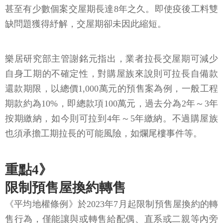
甚至有少數個案交屋期長達8年之久。即使疫後工料雙
缺問題獲得紓解，交屋期卻未因此縮短。
樂居研究部主管謝銘元指出，業者拉長交屋期可減少
自身工期的不確定性，對購屋族來說則可拉長自備款
還款期限，以總價1,000萬元的預售案為例，一般工程
期款約為10%，即總款項100萬元，過去分為2年～3年
按期繳納，如今則可拉到4年～5年繳納。不過購屋族
也須承擔工期拉長的可能風險，如爛尾樓事件等。
重點4》
限制預售屋換約轉售
《平均地權條例》於2023年7月起限制預售屋換約的轉
售行為，僅能讓與或轉售給配偶、直系或二親等內旁