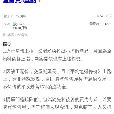
屋留意5重點！
2024.05.08
楊明峰
撰文者
瀏覽數：
24214
來源
Smart月刊
圖片來源：達志影像
摘要
1.近年房價上揚，業者紛紛推出小坪數產品，且因為原
物料價格上漲，新案開價也有上漲趨勢。
2.因缺工關係，交屋期延長，且《平均地權條例》上路
上，除非特殊狀況，否則購買預售屋後需履約交屋，
不然將被扣以最高15%的違約金。
3.購屋門檻雖降低，但屬於先甘後苦的買房方式，若要
購買預售屋，需了解個人現金流，避免賠了夫人又折