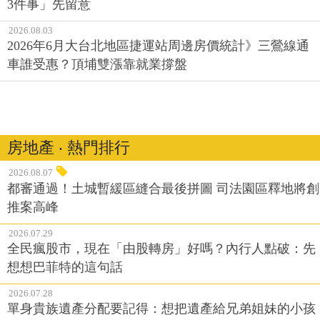
3件事」先留意
2026.08.03
2026年6月大台北地區捷運站周邊房價統計》三鶯線通
車誰受惠？頂埔雙漲靠就業撐盤
房地產 ‧ 熱門排行
2026.08.07
都審通過！土城暫緩區縫合最後拼圖 司法園區釋地將創
推案高峰
2026.07.29
全民瘋股市，現在「由股轉房」好嗎？內行人點破：先
想想巴菲特的這句話
2026.07.28
單身貴族遺產分配要記得：想把遺產給兄弟姐妹的小孩