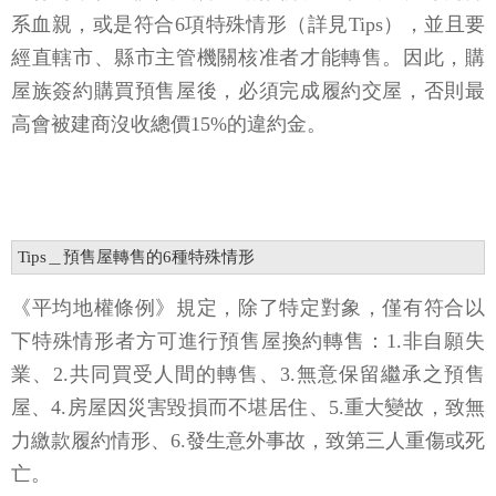
系血親，或是符合6項特殊情形（詳見Tips），並且要
經直轄市、縣市主管機關核准者才能轉售。因此，購
屋族簽約購買預售屋後，必須完成履約交屋，否則最
高會被建商沒收總價15%的違約金。
Tips＿預售屋轉售的6種特殊情形
《平均地權條例》規定，除了特定對象，僅有符合以
下特殊情形者方可進行預售屋換約轉售：1.非自願失
業、2.共同買受人間的轉售、3.無意保留繼承之預售
屋、4.房屋因災害毀損而不堪居住、5.重大變故，致無
力繳款履約情形、6.發生意外事故，致第三人重傷或死
亡。