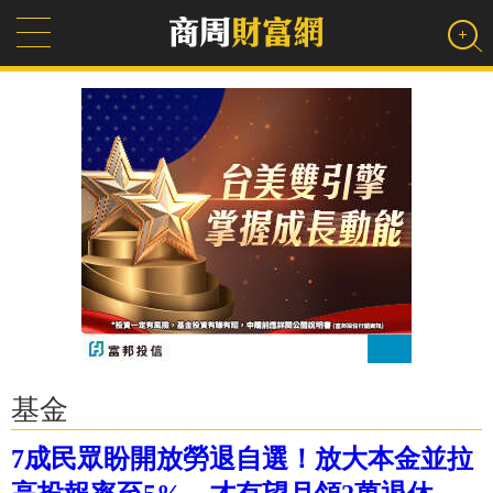
基金
7成民眾盼開放勞退自選！放大本金並拉