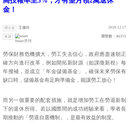
高投報率至5%，才有望月領2萬退休
金！
2020.12.17
王儷玲
撰文者
瀏覽數：
46353
來源
Smart月刊
勞保財務危機擴大，勞工失去信心，政府應盡速朝正
確方向進行改革，例如開拓新財源（如課徵新稅）每
年撥補，並成立「年金儲備基金」，確保未來勞保有
缺口時，儲備基金有足夠準備金，能讓勞工放心！
而另一個重要的配套措施，就是增加勞工在勞退新制
下的退休所得。若以國際間的成功經驗來看，學者長
期推動的「勞退自選機制」，是最有效益的制度。