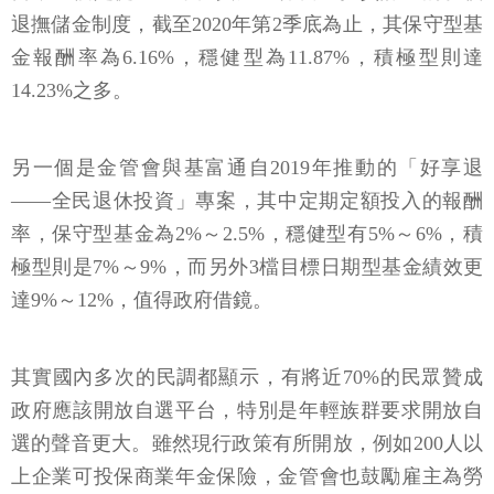
退撫儲金制度，截至2020年第2季底為止，其保守型基
金報酬率為6.16%，穩健型為11.87%，積極型則達
14.23%之多。
另一個是金管會與基富通自2019年推動的「好享退
——全民退休投資」專案，其中定期定額投入的報酬
率，保守型基金為2%～2.5%，穩健型有5%～6%，積
極型則是7%～9%，而另外3檔目標日期型基金績效更
達9%～12%，值得政府借鏡。
其實國內多次的民調都顯示，有將近70%的民眾贊成
政府應該開放自選平台，特別是年輕族群要求開放自
選的聲音更大。雖然現行政策有所開放，例如200人以
上企業可投保商業年金保險，金管會也鼓勵雇主為勞