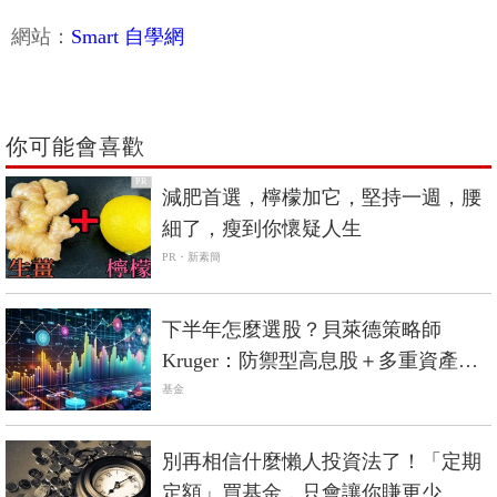
網站：
Smart 自學網
你可能會喜歡
PR
減肥首選，檸檬加它，堅持一週，腰
細了，瘦到你懷疑人生
PR・新素簡
下半年怎麼選股？貝萊德策略師
Kruger：防禦型高息股＋多重資產入
息，進可攻退可守
基金
別再相信什麼懶人投資法了！「定期
定額」買基金，只會讓你賺更少