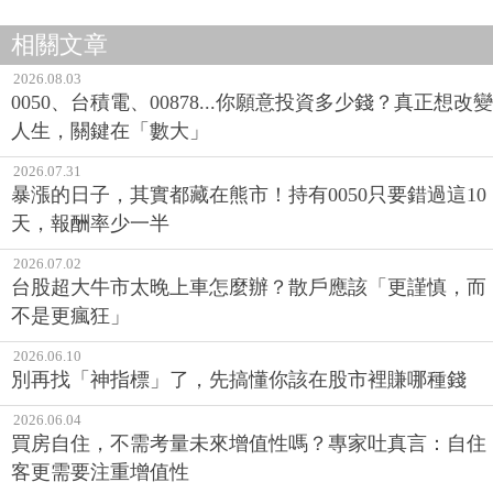
相關文章
2026.08.03
0050、台積電、00878...你願意投資多少錢？真正想改變
人生，關鍵在「數大」
2026.07.31
暴漲的日子，其實都藏在熊市！持有0050只要錯過這10
天，報酬率少一半
2026.07.02
台股超大牛市太晚上車怎麼辦？散戶應該「更謹慎，而
不是更瘋狂」
2026.06.10
別再找「神指標」了，先搞懂你該在股市裡賺哪種錢
2026.06.04
買房自住，不需考量未來增值性嗎？專家吐真言：自住
客更需要注重增值性