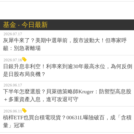
基金 ‧ 今日最新
2026.07.17
灰犀牛來了？美期中選舉前，股市波動大！但專家呼
籲：別急著離場
2026.07.16
日銀升息非利空！利率來到逾30年最高水位，為何反倒
是日股布局良機？
2026.06.17
下半年怎麼選股？貝萊德策略師Kruger：防禦型高息股
＋多重資產入息，進可攻退可守
2026.06.11
槓桿ETF也買台積電現貨？00631L曝險破百，成「含積
量」冠軍