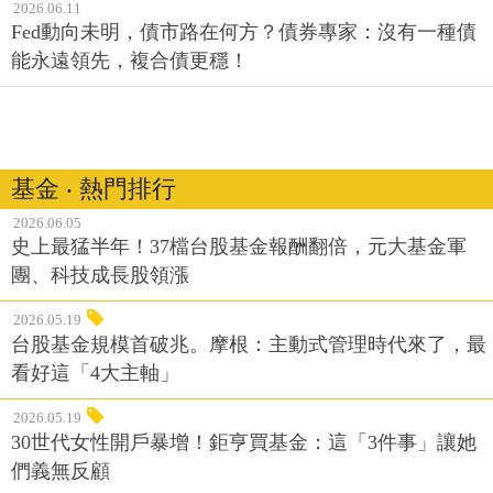
2026.06.11
Fed動向未明，債市路在何方？債券專家：沒有一種債
能永遠領先，複合債更穩！
基金 ‧ 熱門排行
2026.06.05
史上最猛半年！37檔台股基金報酬翻倍，元大基金軍
團、科技成長股領漲
2026.05.19
台股基金規模首破兆。摩根：主動式管理時代來了，最
看好這「4大主軸」
2026.05.19
30世代女性開戶暴增！鉅亨買基金：這「3件事」讓她
們義無反顧