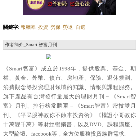
關鍵字:
報酬率
投資
勞保
勞退
自選
作者簡介_Smart 智富月刊
《Smart智富》成立於1998年，提供股票、基金、期
權、黃金、外幣、債市、房地產、保險、退休規劃、
消費觀念等投資理財領域的知識、情報與課程服務。
旗下產品有台灣發行量最大的理財月刊－《Smart智
富》月刊、排行榜常勝軍－《Smart智富》密技雙月
刊、《平民股神教你不蝕本投資術》《權證小哥教你
十萬變千萬》等財經暢銷書，以及DVD、課程講座、
大型論壇、facebook等，全方位服務投資族群需求。