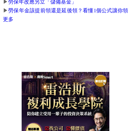
▶
勞保年改應另立「儲備基金」
▶
勞保年金該提前領還是延後領？看懂1個公式讓你領
更多