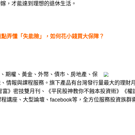
轉嫁，才能達到理想的退休生活。
重點弄懂「失能險」，如何花小錢買大保障？
基金、期權、黃金、外幣、債市、房地產、保
識、情報與課程服務。旗下產品有台灣發行量最大的理財
art智富》密技雙月刊、《平民股神教你不蝕本投資術》《權
程講座、大型論壇、facebook等，全方位服務投資族群