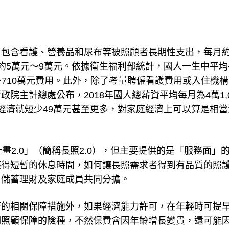
包含看護、營養品和尿布等被照顧者長期性支出，每月約
約5萬元～9萬元。依據衛生福利部統計，國人一生中平均
元～710萬元費用。此外，除了考量聘僱看護費用或入住機
院主計總處公布，2018年國人總薪資平均每月為4萬1,0
經濟就短少49萬元甚至更多，對家庭經濟上可以算是相當
畫2.0」（簡稱長照2.0），但主要提供的是「服務面」
獲得短暫的休息時間，如何讓長照需求者得到有品質的照
、儲蓄理財及家庭成員共同分擔。
府的相關保障措施外，如果經濟能力許可，在年輕時可提
期照顧保障的險種，不然保費會因年齡增長變貴，還可能