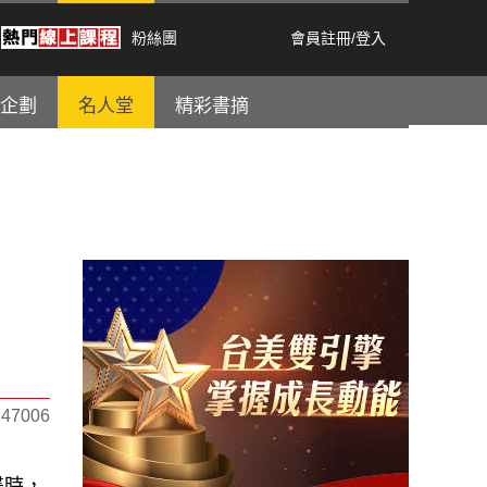
粉絲團
會員註冊
/
登入
企劃
名人堂
精彩書摘
7006
畫時，