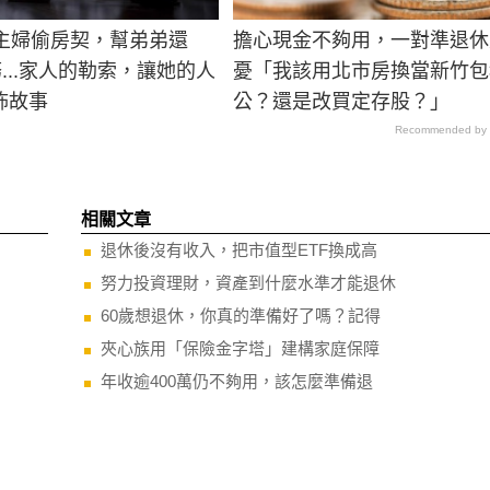
庭主婦偷房契，幫弟弟還
擔心現金不夠用，一對準退休
務...家人的勒索，讓她的人
憂「我該用北市房換當新竹包
怖故事
公？還是改買定存股？」
Recommended by
相關文章
退休後沒有收入，把市值型ETF換成高
努力投資理財，資產到什麼水準才能退休
60歲想退休，你真的準備好了嗎？記得
夾心族用「保險金字塔」建構家庭保障
年收逾400萬仍不夠用，該怎麼準備退