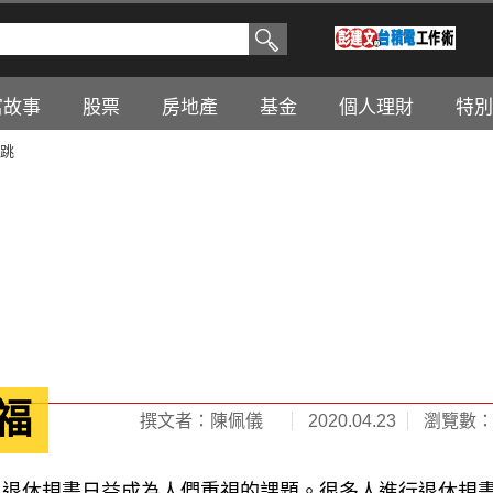
富故事
股票
房地產
基金
個人理財
特別
起跳
福
撰文者：陳佩儀
2020.04.23
瀏覽數：4
，退休規畫日益成為人們重視的課題。很多人進行退休規