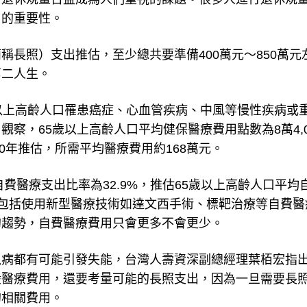
用的重要性。
長照）支出推估，至少總共要準備400萬元～850萬元
第二人生。
以上高齡人口罹患癌症、心血管疾病、中風等慢性疾病或
察，65歲以上高齡人口平均健保醫療費用點數為8萬4,0
0年推估，所需平均醫療費用約168萬元。
自費醫療支出比率為32.9%，推估65歲以上高齡人口平均
還不包括使用新型醫療技術如達文西手術、標靶治療等自費醫
的趨勢，自費醫療費用只會更多不會更少。
臥病都有可能引發失能，台灣人壽資深副總經理葉栢宏指
般醫療費用，還要考量可能的長照支出，因為一旦需要長
的相關費用。