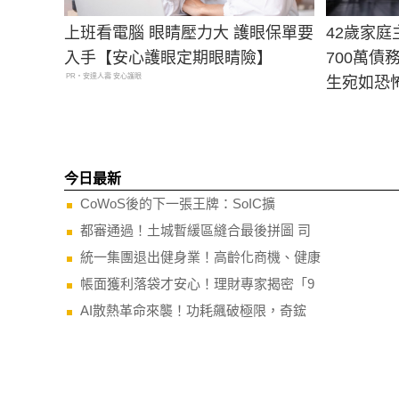
上班看電腦 眼睛壓力大 護眼保單要
42歲家
入手【安心護眼定期眼睛險】
700萬債
PR・安達人壽 安心護眼
生宛如恐
今日最新
CoWoS後的下一張王牌：SoIC擴
都審通過！土城暫緩區縫合最後拼圖 司
統一集團退出健身業！高齡化商機、健康
帳面獲利落袋才安心！理財專家揭密「9
AI散熱革命來襲！功耗飆破極限，奇鋐