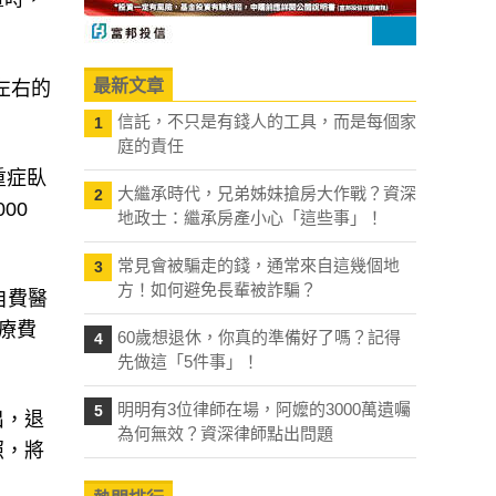
最新文章
左右的
信託，不只是有錢人的工具，而是每個家
1
庭的責任
重症臥
大繼承時代，兄弟姊妹搶房大作戰？資深
2
00
地政士：繼承房產小心「這些事」！
常見會被騙走的錢，通常來自這幾個地
3
方！如何避免長輩被詐騙？
自費醫
療費
60歲想退休，你真的準備好了嗎？記得
4
先做這「5件事」！
明明有3位律師在場，阿嬤的3000萬遺囑
5
出，退
為何無效？資深律師點出問題
照，將