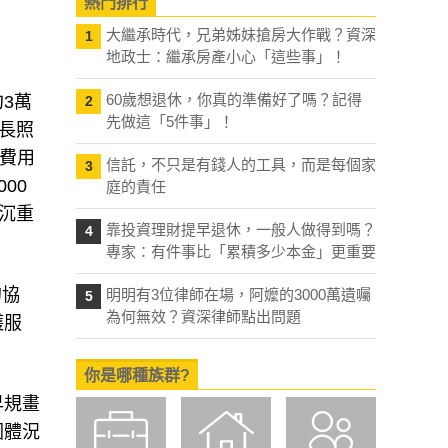
熱門排行
大繼承時代，兄弟姊妹搶房大作戰？資深
1
地政士：繼承房產小心「這些事」！
60歲想退休，你真的準備好了嗎？記得
3萬
2
先做這「5件事」！
長照
構費用
信託，不只是有錢人的工具，而是每個家
3
00
庭的責任
沉重
靠投資理財提早退休，一般人做得到嗎？
4
專家：有件事比「累積多少本金」更重要
的協
明明有3位律師在場，阿嬤的3000萬遺囑
5
為何無效？資深律師點出問題
護服
你是哪種族群?
早規畫
因體況