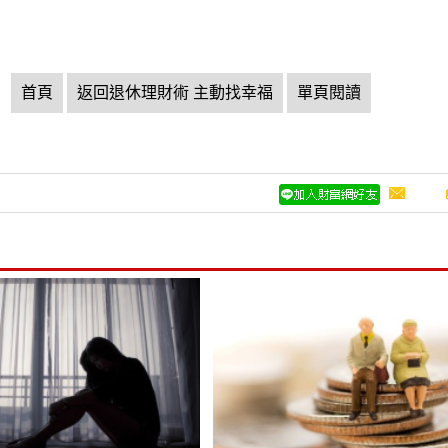
頁
首頁
返回退休理財術 主動找幸福
單頁閱讀