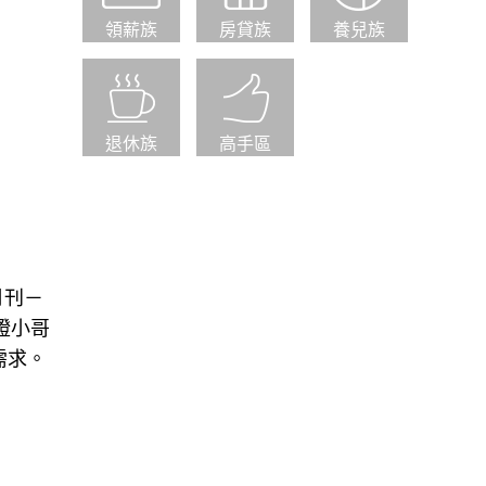
領薪族
房貸族
養兒族
退休族
高手區
月刊－
證小哥
需求。