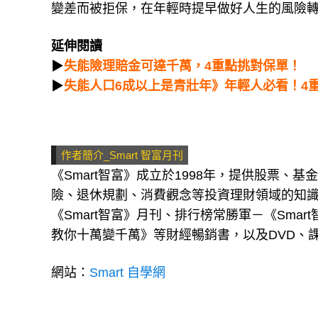
變差而被拒保，在年輕時提早做好人生的風險
延伸閱讀
▶
失能險理賠金可達千萬，4重點挑對保單！
▶
失能人口6成以上是青壯年》年輕人必看！4
作者簡介_Smart 智富月刊
《Smart智富》成立於1998年，提供股票、
險、退休規劃、消費觀念等投資理財領域的知
《Smart智富》月刊、排行榜常勝軍－《Sm
教你十萬變千萬》等財經暢銷書，以及DVD、課
網站：
Smart 自學網