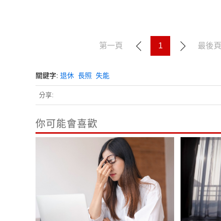
第一頁
1
最後
關鍵字:
退休
長照
失能
分享:
你可能會喜歡