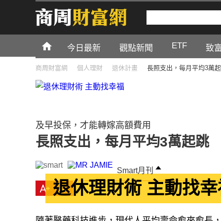
ETF
今日最新
觀點新聞
致
商周財富網
個人理財
退休計畫
長照支出，每月平均3萬
及早投保，才能轉嫁高額費用
長照支出，每月平均3萬起跳
Smart月刊
退休理財術 主動找幸
隨著醫藥科技進步，現代人平均壽命愈來愈長