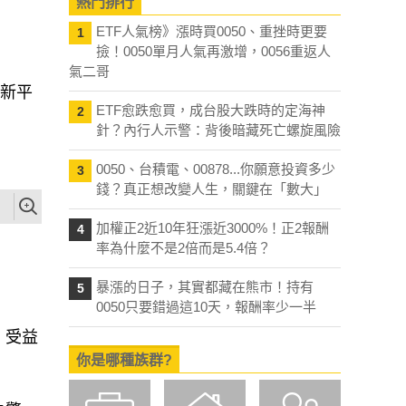
熱門排行
ETF人氣榜》漲時買0050、重挫時更要
1
撿！0050單月人氣再激增，0056重返人
氣二哥
個新平
ETF愈跌愈買，成台股大跌時的定海神
2
針？內行人示警：背後暗藏死亡螺旋風險
0050、台積電、00878...你願意投資多少
3
錢？真正想改變人生，關鍵在「數大」
加權正2近10年狂漲近3000%！正2報酬
4
率為什麼不是2倍而是5.4倍？
暴漲的日子，其實都藏在熊市！持有
5
0050只要錯過這10天，報酬率少一半
，受益
你是哪種族群?