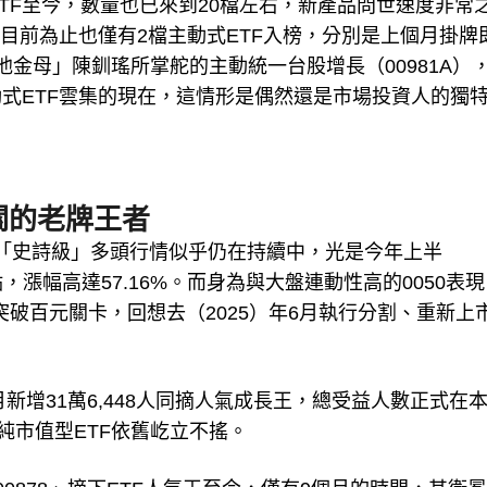
ETF至今，數量也已來到20檔左右，新產品問世速度非常
目前為止也僅有2檔主動式ETF入榜，分別是上個月掛牌
瑤池金母」陳釧瑤所掌舵的主動統一台股增長（00981A）
式ETF雲集的現在，這情形是偶然還是市場投資人的獨
大關的老牌王者
的「史詩級」多頭行情似乎仍在持續中，光是今年上半
6,776點，漲幅高達57.16%。而身為與大盤連動性高的0050表
已突破百元關卡，回想去（2025）年6月執行分割、重新上
新增31萬6,448人同摘人氣成長王，總受益人數正式在
純市值型ETF依舊屹立不搖。