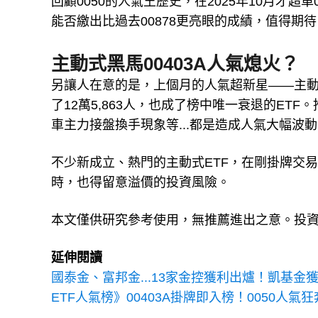
回顧0050的人氣王歷史，在2025年10月才超
能否繳出比過去00878更亮眼的成績，值得期待
主動式黑馬00403A人氣熄火？
另讓人在意的是，上個月的人氣超新星——主動統
了12萬5,863人，也成了榜中唯一衰退的E
車主力接盤換手現象等...都是造成人氣大幅波
不少新成立、熱門的主動式ETF，在剛掛牌交
時，也得留意溢價的投資風險。
本文僅供研究參考使用，無推薦進出之意。投
延伸閱讀
國泰金、富邦金...13家金控獲利出爐！凱基
ETF人氣榜》00403A掛牌即入榜！0050人氣