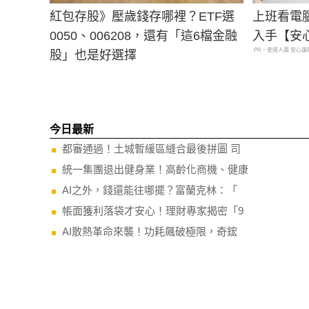
紅包存股》壓歲錢存哪裡？ETF選
上班看電
0050、006208，還有「這6檔金融
入手【安
PR・安達人壽 安心護
股」也是好選擇
今日最新
都審通過！土城暫緩區縫合最後拼圖 司
統一集團退出健身業！高齡化商機、健康
AI之外，錢還能往哪擺？富蘭克林：「
帳面獲利落袋才安心！理財專家揭密「9
AI散熱革命來襲！功耗飆破極限，奇鋐