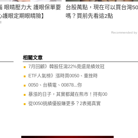
腦 眼睛壓力大 護眼保單要
台股萬點，現在可以買台灣50
心護眼定期眼睛險】
嗎？買前先看這2點
眼
Recommended by
相關文章
7月回顧》韓股狂瀉22%竟還是績效冠
ETF人氣榜》漲時買0050、重挫時
0050、台積電、00878...你
暴漲的日子，其實都藏在熊市！持有00
從0050挑績優股賺更多？2表揭真實