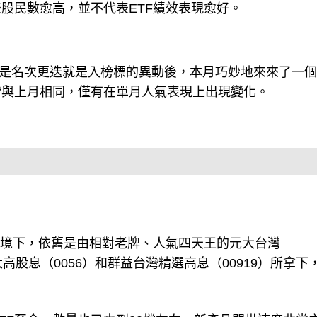
股民數愈高，並不代表ETF績效表現愈好。
F不是名次更迭就是入榜標的異動後，本月巧妙地來來了一
上皆與上月相同，僅有在單月人氣表現上出現變化。
環境下，依舊是由相對老牌、人氣四天王的元大台灣
元大高股息（0056）和群益台灣精選高息（00919）所拿下