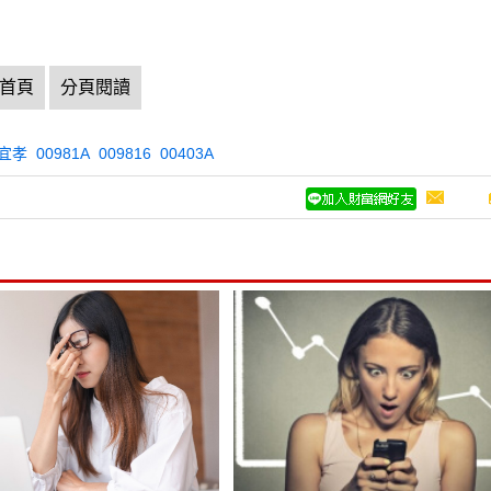
首頁
分頁閱讀
宜孝
00981A
009816
00403A