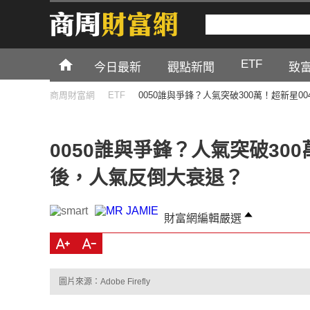
ETF
今日最新
觀點新聞
致
商周財富網
ETF
0050誰與爭鋒？人氣突破300萬！超新星0
0050誰與爭鋒？人氣突破300
後，人氣反倒大衰退？
財富網編輯嚴選
圖片來源：Adobe Firefly