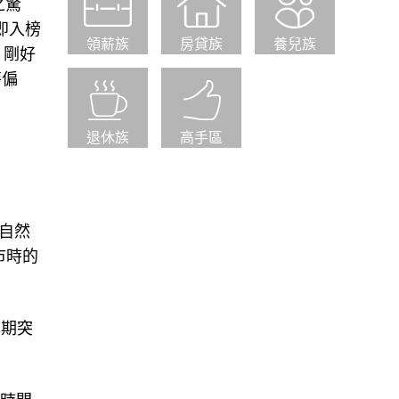
之驚
即入榜
領薪族
房貸族
養兒族
，剛好
特偏
退休族
高手區
現自然
市時的
本期突