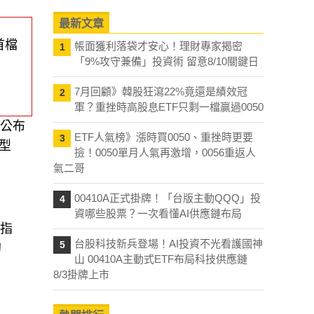
最新文章
首檔
帳面獲利落袋才安心！理財專家揭密
1
「9%攻守兼備」投資術 留意8/10關鍵日
7月回顧》韓股狂瀉22%竟還是績效冠
2
軍？重挫時高股息ETF只剩一檔贏過0050
所公布
ETF人氣榜》漲時買0050、重挫時更要
3
型
撿！0050單月人氣再激增，0056重返人
氣二哥
00410A正式掛牌！「台版主動QQQ」投
4
資哪些股票？一次看懂AI供應鏈布局
見指
台股科技新兵登場！AI投資不光看護國神
5
的
山 00410A主動式ETF布局科技供應鏈
8/3掛牌上市