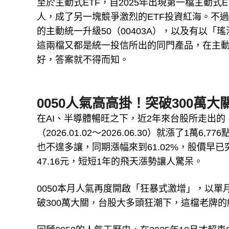
至於主動式ETF，自2025年出現第一檔主動式
人，成了另一塊競爭激烈的ETF投資紅海。不過
的主動統一升級50（00403A），以及有以「
這兩檔又都是統一投信所出的同門產品，在主動
好，答案就不得而知。
0050人氣高高掛！突破300萬
在AI、半導體暢旺之下，近2年來台股所走出
（2026.01.02～2026.06.30）就漲了1萬
也不遑多讓，同期漲幅來到61.02%，股價早
47.16元，短短1年的飛天漲勢讓人驚呆。
0050本月人氣再度開啟「狂暴式激增」，以單月
破300萬大關，台股大多頭狂潮下，這檔老牌的