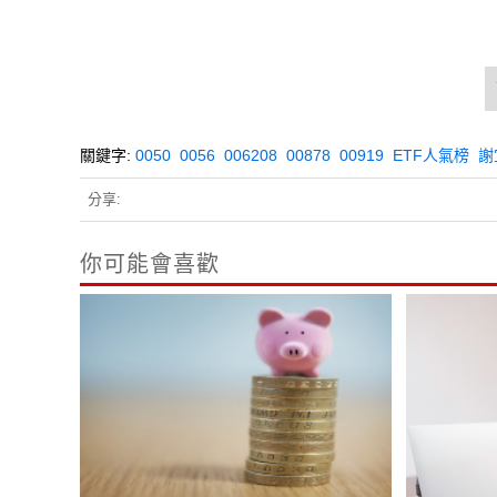
關鍵字:
0050
0056
006208
00878
00919
ETF人氣榜
謝
分享:
你可能會喜歡