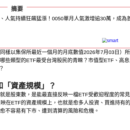
摘要
、人氣持續狂飆猛漲！0050單月人氣激增逾30萬，成為
同樣以集保所最近一個月的月底數值2026年7月03日）
哪些類型的ETF最受台灣股民的青睞？市值型ETF、高息
？
和「資產規模」？
也就是股東數，是能最直接反映一檔ETF受歡迎程度的常
映在ETF的資產規模上，也就是愈多人投資、買進持有
也愈不容易有下市、遭到清算的風險和危機。