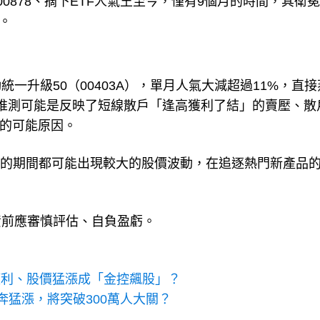
車00878、摘下ETF人氣王至今，僅有9個月的時間，其衛
。
一升級50（00403A），單月人氣大減超過11%，直接
TF。推測可能是反映了短線散戶「逢高獲利了結」的賣壓、散
動的可能原因。
易的期間都可能出現較大的股價波動，在追逐熱門新產品
資前應審慎評估、自負盈虧。
金獲利、股價猛漲成「金控飆股」？
狂奔猛漲，將突破300萬人大關？