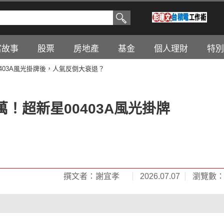
富故事
股票
房地產
基金
個人理財
特別
0403A風光掛牌後，人氣反倒大衰退？
萬！超新星00403A風光掛牌
撰文者：謝宜孝
2026.07.07
瀏覽數：4