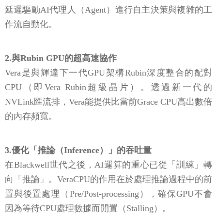
延遲驅動AI代理人（Agent）進行自主決策與複雜的工
作流自動化。
2.與Rubin GPU的超高速協作
Vera是與輝達下一代GPU架構Rubin深度整合的配對
CPU（即Vera Rubin超級晶片）。透過新一代的
NVLink匯流排，Vera能提供比當前Grace CPU高出數倍
的內存頻寬。
3.優化「推論（Inference）」的吞吐量
在Blackwell世代之後，AI運算的重心已從「訓練」轉
向「推論」。VeraCPU的作用在於處理推論過程中的前
置與後置處理（Pre/Post-processing），確保GPU不會
因為等待CPU處理數據而閒置（Stalling）。