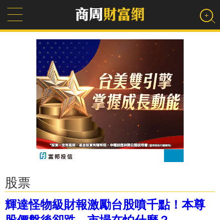
股票
輝達怪物級財報激勵台股噴千點！本尊