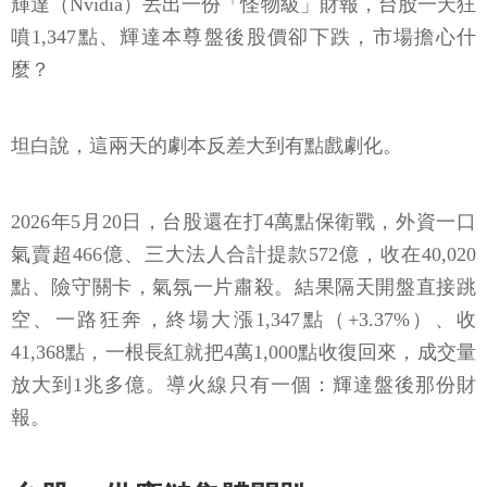
輝達（Nvidia）丟出一份「怪物級」財報，台股一天狂
噴1,347點、輝達本尊盤後股價卻下跌，市場擔心什
麼？
坦白說，這兩天的劇本反差大到有點戲劇化。
2026年5月20日，台股還在打4萬點保衛戰，外資一口
氣賣超466億、三大法人合計提款572億，收在40,020
點、險守關卡，氣氛一片肅殺。結果隔天開盤直接跳
空、一路狂奔，終場大漲1,347點（+3.37%）、收
41,368點，一根長紅就把4萬1,000點收復回來，成交量
放大到1兆多億。導火線只有一個：輝達盤後那份財
報。