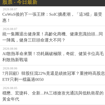
股票 ‧ 今日最新
2026.08.07
CoWoS後的下一張王牌：SoIC擴產潮，「這3檔」最受
惠！
2026.08.07
統一集團退出健身業！高齡化商機、健康意識抬頭...同
一陣風，健身三巨頭命運大不同？
2026.08.06
AI散熱革命來襲！功耗飆破極限，奇鋐、健策卡位高毛
利散熱新戰場
2026.08.06
7月回顧》韓股狂瀉22%竟還是績效冠軍？重挫時高股息
ETF只剩一檔贏過0050
2026.08.05
穩懋、宏捷科、全新...PA三雄搶攻光通訊與低軌衛星的
黃金年代