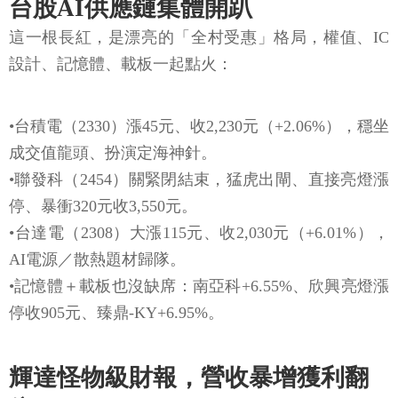
台股AI供應鏈集體開趴
這一根長紅，是漂亮的「全村受惠」格局，權值、IC
設計、記憶體、載板一起點火：
•台積電（2330）漲45元、收2,230元（+2.06%），穩坐
成交值龍頭、扮演定海神針。
•聯發科（2454）關緊閉結束，猛虎出閘、直接亮燈漲
停、暴衝320元收3,550元。
•台達電（2308）大漲115元、收2,030元（+6.01%），
AI電源／散熱題材歸隊。
•記憶體＋載板也沒缺席：南亞科+6.55%、欣興亮燈漲
停收905元、臻鼎-KY+6.95%。
輝達怪物級財報，營收暴增獲利翻