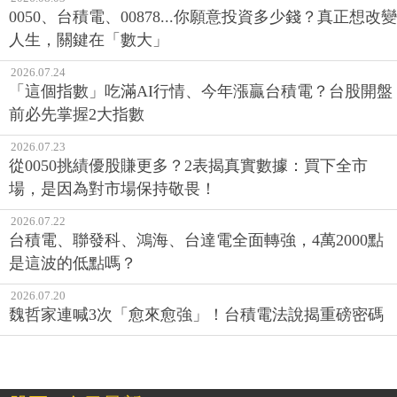
0050、台積電、00878...你願意投資多少錢？真正想改變
人生，關鍵在「數大」
2026.07.24
「這個指數」吃滿AI行情、今年漲贏台積電？台股開盤
前必先掌握2大指數
2026.07.23
從0050挑績優股賺更多？2表揭真實數據：買下全市
場，是因為對市場保持敬畏！
2026.07.22
台積電、聯發科、鴻海、台達電全面轉強，4萬2000點
是這波的低點嗎？
2026.07.20
魏哲家連喊3次「愈來愈強」！台積電法說揭重磅密碼