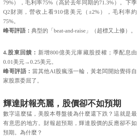
79%），毛利率75%（高於去年同期的71.3%）。下季
Q2財測，營收上看910億美元（±2%），毛利率約
75%。
峰哥評語：
典型的「beat-and-raise」（超標又上修）。
4.股東回饋：
新增800億美元庫藏股授權；季配息由
0.01美元→0.25美元。
峰哥評語：
當其他AI股瘋漲一輪，黃老闆開始覺得自
家股票委屈了。
輝達財報亮麗，股價卻不如預期
數字這麼猛，美股本尊盤後為什麼還下跌？這就是最
有意思的地方。財報超預期，輝達股價的反應卻不如
預期。為什麼？