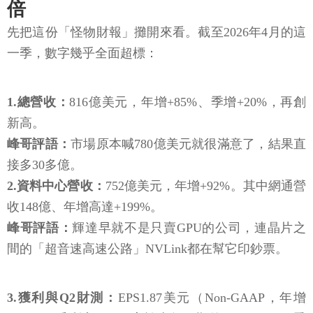
倍
先把這份「怪物財報」攤開來看。截至2026年4月的這
一季，數字幾乎全面超標：
1.總營收：
816億美元，年增+85%、季增+20%，再創
新高。
峰哥評語：
市場原本喊780億美元就很滿意了，結果直
接多30多億。
2.資料中心營收：
752億美元，年增+92%。其中網通營
收148億、年增高達+199%。
峰哥評語：
輝達早就不是只賣GPU的公司，連晶片之
間的「超音速高速公路」NVLink都在幫它印鈔票。
3.獲利與Q2財測：
EPS1.87美元（Non-GAAP，年增