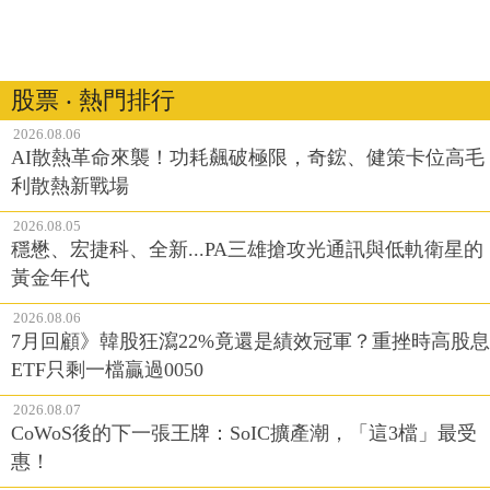
股票 ‧ 熱門排行
2026.08.06
AI散熱革命來襲！功耗飆破極限，奇鋐、健策卡位高毛
利散熱新戰場
2026.08.05
穩懋、宏捷科、全新...PA三雄搶攻光通訊與低軌衛星的
黃金年代
2026.08.06
7月回顧》韓股狂瀉22%竟還是績效冠軍？重挫時高股息
ETF只剩一檔贏過0050
2026.08.07
CoWoS後的下一張王牌：SoIC擴產潮，「這3檔」最受
惠！