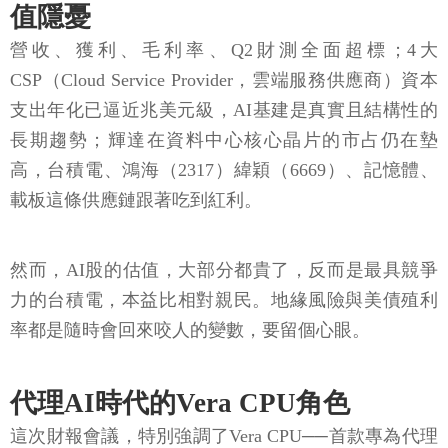
值隱憂
營收、獲利、毛利率、Q2財測全面超標；4大
CSP（Cloud Service Provider，雲端服務供應商）資本
支出年化已逼近兆美元級，AI基建是真實且結構性的
長期趨勢；輝達在資料中心核心晶片的市占仍在墊
高，台積電、鴻海（2317）緯穎（6669）、記憶體、
載板這條供應鏈跟著吃到紅利。
然而，AI股的估值，大部分都貴了，反而是最具競爭
力的台積電，本益比相對親民。地緣風險與美債殖利
率都是隨時會回來咬人的變數，要留個心眼。
代理AI時代的Vera CPU角色
這次財報會議，特別強調了Vera CPU──首款專為代理