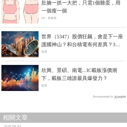
肚腩一抓一大把，只需1個雞蛋，用
一個瘦一個
PR・新素簡
世界（5347）股價狂飆，會是下一座
護國神山？和台積電有何差異？3分
鐘剖析
股票
欣興、景碩、南電...IC載板漲價潮
下，載板三雄誰最具爆發力？
股票
Recommended by
相關文章
2026.08.03