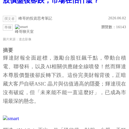
股價盤後卻跌，市場在怕什麼？
2026.06.02
峰哥的投資思考筆記
撰文者
瀏覽數：
16143
專欄
峰哥聊天室
圖片來源：達志影像
摘要
輝達財報全面超標，激勵台股狂飆千點，帶動台積
電、聯發科，以及AI相關供應鏈全線噴發！然而輝達
本尊股價盤後卻反轉下跌。這份完美財報背後，正暗
藏大客戶自研ASIC 晶片與估值過高的隱憂；輝達現在
沒有破綻，但「未來能不能一直這麼好」，已成為市
場最深的懸念。