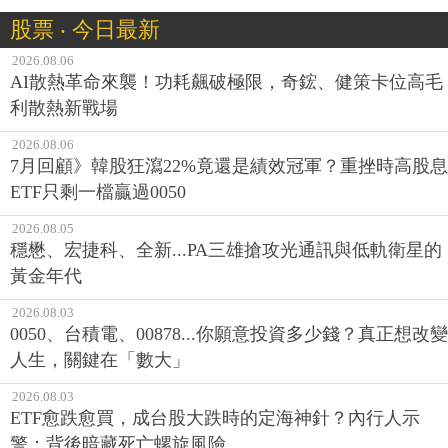
股票 ‧ 今日最新
2026.08.06
AI散熱革命來襲！功耗飆破極限，奇鋐、健策卡位高毛
利散熱新戰場
2026.08.06
7月回顧》韓股狂瀉22%竟還是績效冠軍？重挫時高股息
ETF只剩一檔贏過0050
2026.08.05
穩懋、宏捷科、全新...PA三雄搶攻光通訊與低軌衛星的
黃金年代
2026.08.03
0050、台積電、00878...你願意投資多少錢？真正想改變
人生，關鍵在「數大」
2026.08.03
ETF愈跌愈買，成台股大跌時的定海神針？內行人示
警：背後暗藏死亡螺旋風險