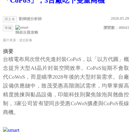
「CoPoS」，3台廠吃下雙重商機
2026.05.29
劉烱德分析師
撰文者
瀏覽數：
40043
專欄
烱叔台股攻略
圖片來源：達志影像
摘要
台積電布局次世代先進封裝CoPoS，以「以方代圓」概
念提升大型AI晶片封裝空間效率。CoPoS短期不會取
代CoWoS，而是瞄準2028年後的大型封裝需求。台廠
設備供應鏈中，致茂受惠高階測試需求，均華掌握高
精度挑揀與黏晶設備，印能科技則聚焦除泡與翹曲控
制，3家公司皆有望同步受惠CoWoS擴產與CoPoS長線
商機。