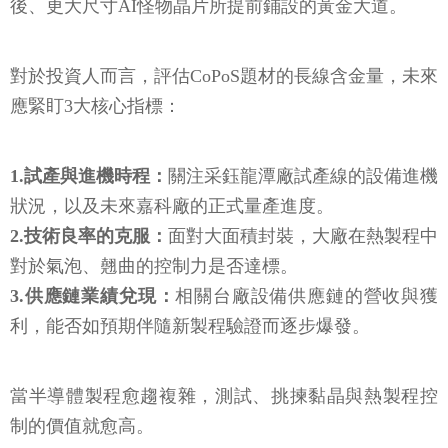
後、更大尺寸AI怪物晶片所提前鋪設的黃金大道。
對於投資人而言，評估CoPoS題材的長線含金量，未來
應緊盯3大核心指標：
1.試產與進機時程：
關注采鈺龍潭廠試產線的設備進機
狀況，以及未來嘉科廠的正式量產進度。
2.技術良率的克服：
面對大面積封裝，大廠在熱製程中
對於氣泡、翹曲的控制力是否達標。
3.供應鏈業績兌現：
相關台廠設備供應鏈的營收與獲
利，能否如預期伴隨新製程驗證而逐步爆發。
當半導體製程愈趨複雜，測試、挑揀黏晶與熱製程控
制的價值就愈高。