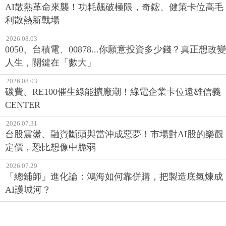
AI散熱革命來襲！功耗飆破極限，奇鋐、健策卡位高毛
利散熱新戰場
2026.08.03
0050、台積電、00878...你願意投資多少錢？真正想改變
人生，關鍵在「數大」
2026.08.03
碳費、RE100催生綠能擴廠潮！綠電企業卡位遠雄信義
CENTER
2026.07.31
台股震盪、融資斷頭與當沖成惡夢！市場對AI股的樂觀
定價，恐比想像中脆弱
2026.07.29
「總鋪師」進化論：鴻海如何靠併購，把製造底氣煉成
AI護城河？