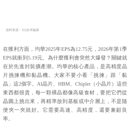
資料來源：XQ全球贏家
在獲利方面，均華2025年EPS為12.75元，2026年第1季
EPS就衝到5.19元。為什麼獲利會突然大爆發？關鍵就
在於先進封裝擴產潮。均華的核心產品，是高精度晶
片挑揀機和黏晶機。大家不要小看「挑揀」跟「黏
晶」這2個字。AI晶片、HBM、Chiplet（小晶片）這些
東西都很貴，每一顆裸晶都像高級食材，要把它們從
晶圓上挑出來，再精準放到基板或中介層上，不是隨
便夾一夾就好。它需要高速、高精度，還要兼顧良
率。