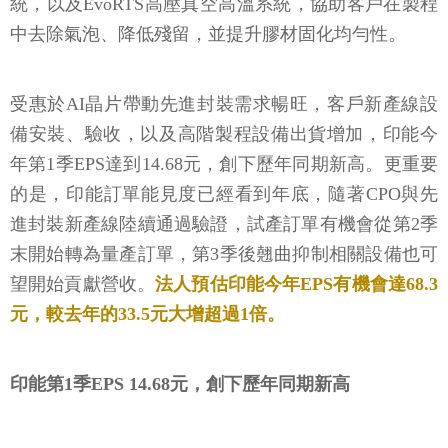
統，以及EvoRTS高壓真空高溫系統，協助客戶在製程
中去除氣泡、降低殘留，並提升膠材固化均勻性。
受惠於AI晶片帶動先進封裝需求暢旺，客戶新產線設
備安裝、驗收，以及高階製程設備出貨增加，印能今
年第1季EPS達到14.68元，創下歷年同期新高。更重要
的是，印能訂單能見度已經看到年底，隨著CPO與先
進封裝新產線陸續通過驗證，試產訂單有機會從第2季
末開始轉為量產訂單，第3季後翹曲抑制相關設備也可
望開始貢獻營收。
法人預估印能今年EPS有機會達68.3
元，較去年的33.5元大增超過1倍。
印能第1季EPS 14.68元，創下歷年同期新高