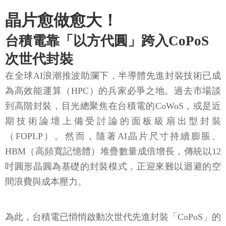
晶片愈做愈大！
台積電靠「以方代圓」跨入CoPoS
次世代封裝
在全球AI浪潮推波助瀾下，半導體先進封裝技術已成
為高效能運算（HPC）的兵家必爭之地。過去市場談
到高階封裝，目光總聚焦在台積電的CoWoS，或是近
期技術論壇上備受討論的面板級扇出型封裝
（FOPLP）。然而，隨著AI晶片尺寸持續膨脹、
HBM（高頻寬記憶體）堆疊數量成倍增長，傳統以12
吋圓形晶圓為基礎的封裝模式，正迎來難以迴避的空
間浪費與成本壓力。
為此，台積電已悄悄啟動次世代先進封裝「CoPoS」的