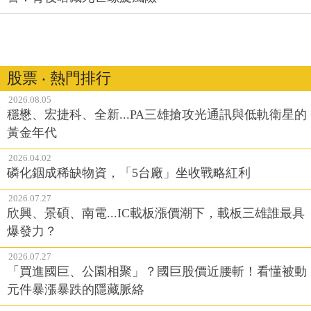
股票 ‧ 熱門排行
2026.08.05
穩懋、宏捷科、全新...PA三雄搶攻光通訊與低軌衛星的
黃金年代
2026.04.02
磷化銦成稀缺物資，「5台廠」坐收戰略紅利
2026.07.27
欣興、景碩、南電...IC載板漲價潮下，載板三雄誰最具
爆發力？
2026.07.27
「買進國巨、公園相聚」？國巨股價近腰斬！看懂被動
元件暴漲暴跌的隱藏脈絡