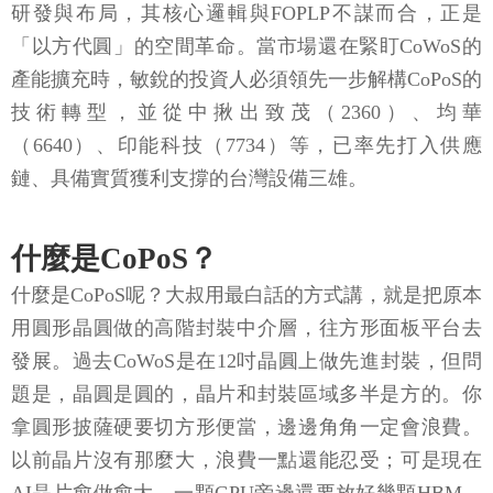
研發與布局，其核心邏輯與FOPLP不謀而合，正是
「以方代圓」的空間革命。當市場還在緊盯CoWoS的
產能擴充時，敏銳的投資人必須領先一步解構CoPoS的
技術轉型，並從中揪出致茂（2360）、均華
（6640）、印能科技（7734）等，已率先打入供應
鏈、具備實質獲利支撐的台灣設備三雄。
什麼是CoPoS？
什麼是CoPoS呢？大叔用最白話的方式講，就是把原本
用圓形晶圓做的高階封裝中介層，往方形面板平台去
發展。過去CoWoS是在12吋晶圓上做先進封裝，但問
題是，晶圓是圓的，晶片和封裝區域多半是方的。你
拿圓形披薩硬要切方形便當，邊邊角角一定會浪費。
以前晶片沒有那麼大，浪費一點還能忍受；可是現在