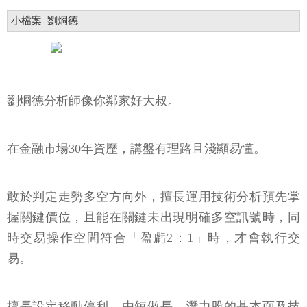
小檔案_劉烱德
劉烱德分析師像你鄰家好大叔。
在金融市場30年資歷，講盤有理路且淺顯易懂。
敢於判定走勢多空方向外，擅長運用技術分析預先掌
握關鍵價位，且能在關鍵未出現明確多空訊號時，同
時交易操作空間符合「盈虧2：1」時，才會執行交
易。
擅長設定移動停利，由短做長。潛力股的基本面及技