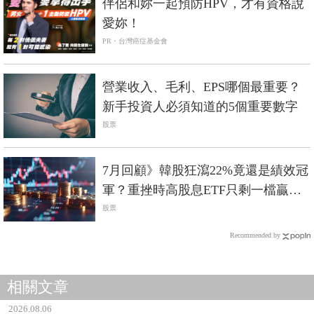
伴侶和妳一起預防HPV，才有資格說
愛妳！
PR・台灣癌症基金會
營業收入、毛利、EPS哪個最重要？
新手投資人必須知道的5個重要數字
股票
7月回顧》韓股狂瀉22%竟還是績效冠
軍？重挫時高股息ETF只剩一檔贏過
0050
股票
Recommended by
相關文章
2026.08.06