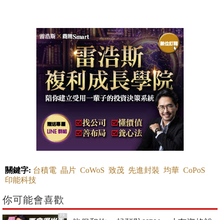
關鍵字:
台積電
晶片
CoWoS
致茂
先進封裝
均華
CoPoS
印能科技
你可能會喜歡
PR