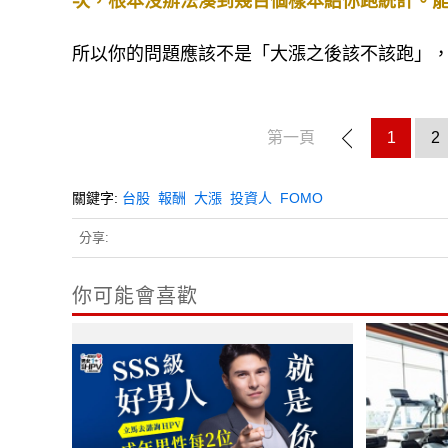
次，根本沒辦法湊到幾百個樣本給你跑統計。
所以你的問題應該不是「大漲之後該不該跑」
第一頁
1
2
關鍵字:
台股
報酬
大漲
投資人
FOMO
分享:
你可能會喜歡