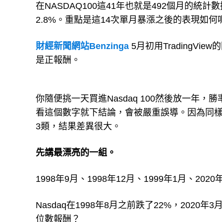
在NASDAQ100這41年也就是492個月的統
2.8%。重點是這14次單月暴漲之後的表現如何
財經新聞網站Benzinga
5月初用TradingV
是正報酬。
你隨便挑一天買進Nasdaq 100然後放一年
看這個數字就下結論，會被嚴重誤導。因為同樣
3類，結果差異很大。
先講最漂亮的一組。
1998年9月、1998年12月、1999年1月、2
Nasdaq在1998年8月之前跌了22%，202
位數報酬？