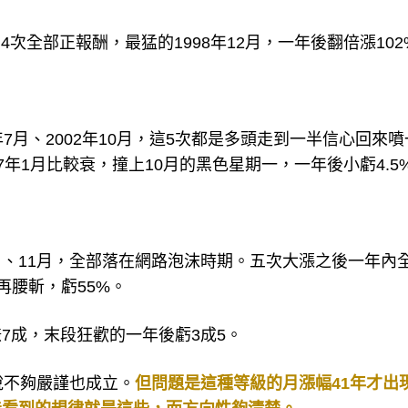
4次全部正報酬，最猛的1998年12月，一年後翻倍漲102
997年7月、2002年10月，這5次都是多頭走到一半信心回來噴
87年1月比較衰，撞上10月的黑色星期一，一年後小虧4.5
月、10月、11月，全部落在網路泡沫時期。五次大漲之後一年內
斬再腰斬，虧55%。
7成，末段狂歡的一年後虧3成5。
說不夠嚴謹也成立。
但問題是這種等級的月漲幅41年才出現