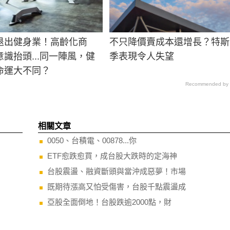
退出健身業！高齡化商
不只降價賣成本還增長？特斯
識抬頭...同一陣風，健
季表現令人失望
命運大不同？
Recommended by
相關文章
0050、台積電、00878...你
ETF愈跌愈買，成台股大跌時的定海神
台股震盪、融資斷頭與當沖成惡夢！市場
既期待漲高又怕受傷害，台股千點震盪成
亞股全面倒地！台股跌逾2000點，財