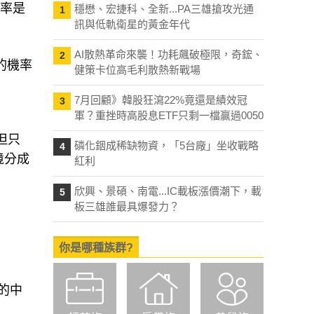
機率是
穩懋、宏捷科、全新...PA三雄搶攻光通
1
訊與低軌衛星的黃金年代
AI散熱革命來襲！功耗飆破極限，奇鋐、
2
%的機率
健策卡位高毛利散熱新戰場
7月回顧》韓股狂瀉22%竟還是績效冠
3
軍？重挫時高股息ETF只剩一檔贏過0050
但只
磷化銦成稀缺物資，「5台廠」坐收戰略
4
境分成
紅利
欣興、景碩、南電...IC載板漲價潮下，載
5
板三雄誰最具爆發力？
你是哪種族群?
後的中