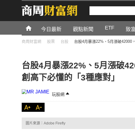
ETF
今日最新
觀點新聞
致
商周財富網
股票
台股
台股4月暴漲22%、5月漲破420
台股4月暴漲22%、5月漲破4
創高下必懂的「3種應對」
玩股網
圖片來源：Adobe Firefly