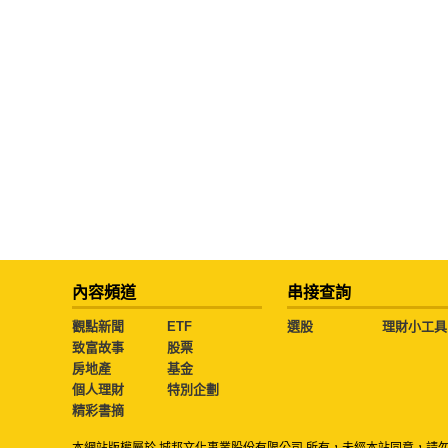
內容頻道
串接查詢
觀點新聞
ETF
選股
理財小工具
致富故事
股票
房地產
基金
個人理財
特別企劃
精彩書摘
本網站版權屬於 城邦文化事業股份有限公司 所有，未經本站同意，請