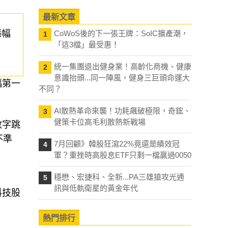
最新文章
漲幅
CoWoS後的下一張王牌：SoIC擴產潮，
1
「這3檔」最受惠！
統一集團退出健身業！高齡化商機、健康
2
意識抬頭...同一陣風，健身三巨頭命運大
幅第一
不同？
AI散熱革命來襲！功耗飆破極限，奇鋐、
3
健策卡位高毛利散熱新戰場
數字跳
不準
7月回顧》韓股狂瀉22%竟還是績效冠
4
軍？重挫時高股息ETF只剩一檔贏過0050
穩懋、宏捷科、全新...PA三雄搶攻光通
5
訊與低軌衛星的黃金年代
科技股
熱門排行