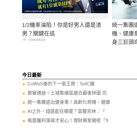
1/2機率淪陷！你是好男人還是渣
統一集團
男？關鍵在這
機、健康意
PR・台灣癌症基金會
身三巨頭
今日最新
CoWoS後的下一張王牌：SoIC擴
都審通過！土城暫緩區縫合最後拼圖 司
統一集團退出健身業！高齡化商機、健康
AI之外，錢還能往哪擺？富蘭克林：「
帳面獲利落袋才安心！理財專家揭密「9