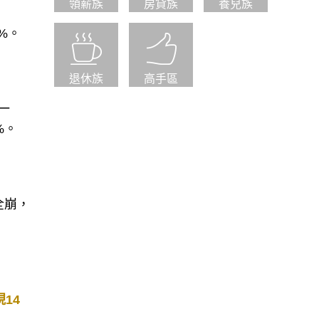
領薪族
房貸族
養兒族
%。
退休族
高手區
一
%。
全崩，
14