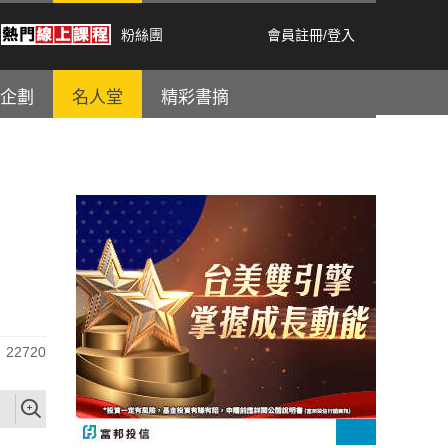
粉絲團
會員註冊
/
登入
企劃
名人堂
精彩書摘
22720