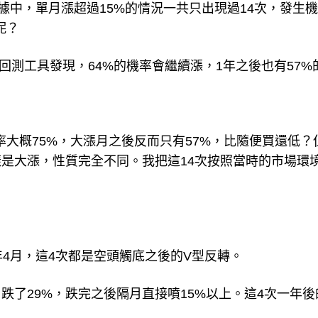
計數據中，單月漲超過15%的情況一共只出現過14次，發生
呢？
iew的回測工具發現，64%的機率會繼續漲，1年之後也有57
，勝率大概75%，大漲月之後反而只有57%，比隨便買還低？
是大漲，性質完全不同。我把這14次按照當時的市場環
020年4月，這4次都是空頭觸底之後的V型反轉。
0年3月跌了29%，跌完之後隔月直接噴15%以上。這4次一年