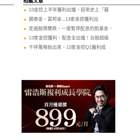
相關文章
13金控上半年獲利出爐、迎來史上「最
國泰金、富邦金...13家金控獲利出
走過股債雙跌、一度暫停配息的凱基金，
13家金控獲利、配息全出爐！台股超級
千呼萬喚始出來、13家金控Q1獲利成