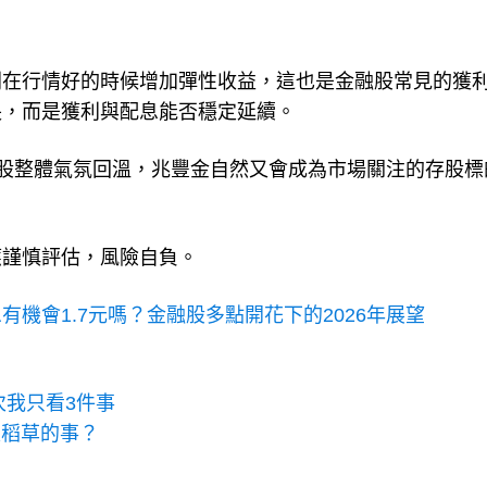
。
則在行情好的時候增加彈性收益，這也是金融股常見的獲
長，而是獲利與配息能否穩定延續。
金融股整體氣氛回溫，兆豐金自然又會成為市場關注的存股標
應謹慎評估，風險自負。
有機會1.7元嗎？金融股多點開花下的2026年展望
次我只看3件事
根稻草的事？