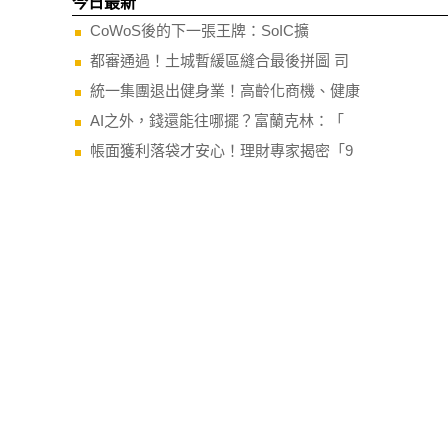
今日最新
CoWoS後的下一張王牌：SoIC擴
都審通過！土城暫緩區縫合最後拼圖 司
統一集團退出健身業！高齡化商機、健康
AI之外，錢還能往哪擺？富蘭克林：「
帳面獲利落袋才安心！理財專家揭密「9