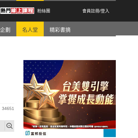
粉絲團
會員註冊
/
登入
企劃
名人堂
精彩書摘
34651