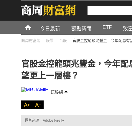
ETF
今日最新
觀點新聞
致
商周財富網
股票
台股
官股金控龍頭兆豐金，今年配息有望
官股金控龍頭兆豐金，今年配息
望更上一層樓？
玩股網
圖片來源：Adobe Firefly