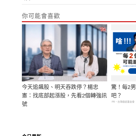
你可能會喜歡
今天追飆股、明天吞跌停？楊忠
驚！每2
憲：找底部起漲股，先看2個轉強訊
吧？
PR・台灣癌症基金會
號