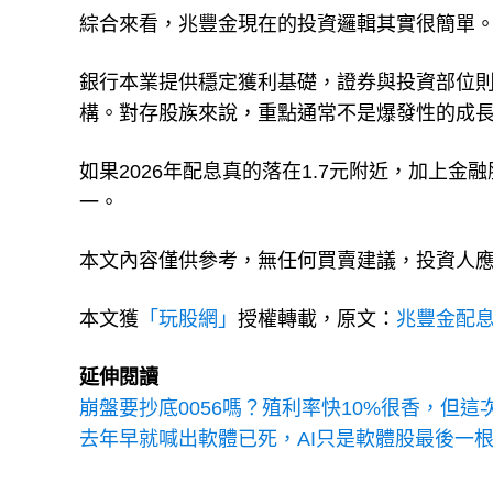
綜合來看，兆豐金現在的投資邏輯其實很簡單
銀行本業提供穩定獲利基礎，證券與投資部位
構。對存股族來說，重點通常不是爆發性的成
如果2026年配息真的落在1.7元附近，加上
一。
本文內容僅供參考，無任何買賣建議，投資人
本文獲
「玩股網」
授權轉載，原文：
兆豐金配息
延伸閱讀
崩盤要抄底0056嗎？殖利率快10%很香，但這
去年早就喊出軟體已死，AI只是軟體股最後一