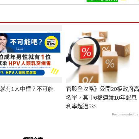
男就有1人中標？不可能
官股全攻略》公開20檔政府
名單，其中6檔連續10年配息
利率超過5%
Recommended by