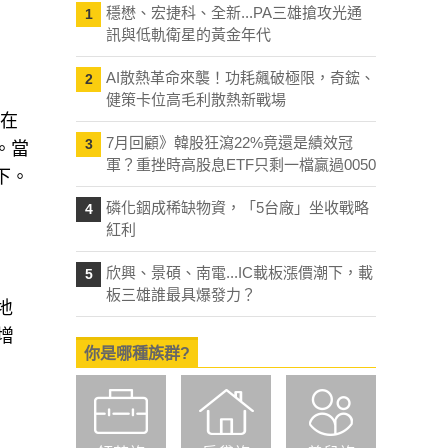
穩懋、宏捷科、全新...PA三雄搶攻光通
1
訊與低軌衛星的黃金年代
AI散熱革命來襲！功耗飆破極限，奇鋐、
2
健策卡位高毛利散熱新戰場
持在
7月回顧》韓股狂瀉22%竟還是績效冠
3
。當
軍？重挫時高股息ETF只剩一檔贏過0050
下。
磷化銦成稀缺物資，「5台廠」坐收戰略
4
紅利
欣興、景碩、南電...IC載板漲價潮下，載
5
板三雄誰最具爆發力？
地
增
你是哪種族群?