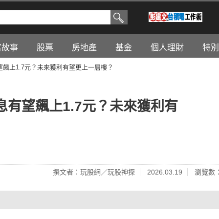
富故事
股票
房地產
基金
個人理財
特別
飆上1.7元？未來獲利有望更上一層樓？
有望飆上1.7元？未來獲利有
撰文者：玩股網／玩股神探
2026.03.19
瀏覽數：