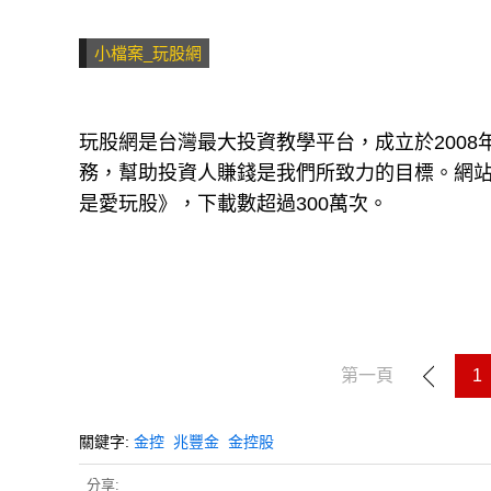
小檔案_玩股網
玩股網是台灣最大投資教學平台，成立於200
務，幫助投資人賺錢是我們所致力的目標。網站每
是愛玩股》，下載數超過300萬次。
第一頁
1
關鍵字:
金控
兆豐金
金控股
分享: