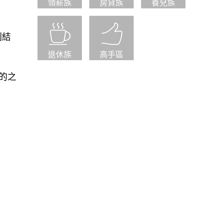
領薪族
房貸族
養兒族
利結
退休族
高手區
的之