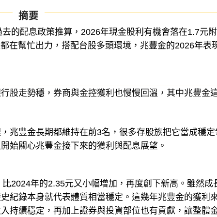
摘要
過去的配息政策推算，2026年現金股利有機會落在1.7元附
都在幫忙出力，搭配台股多頭環境，兆豐金的2026年表
銀行股走勢穩，券商與金控獲利也慢慢回溫，其中兆豐金
，兆豐金長期都維持在前3名，很多存股族把它當成穩定
又開始關心兆豐金接下來的獲利與配息展望。
元，比2024年的2.35元又小幅增加，再度創下新高。雖然
歷史紀錄本身就代表體質相當穩定。這幾年兆豐金的獲利
收入持續穩定，再加上證券與投資部位也有貢獻，讓整體