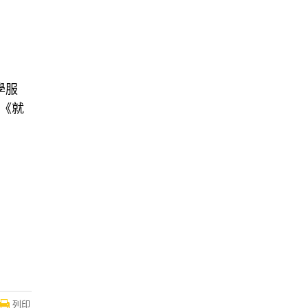
學服
目《就
列印