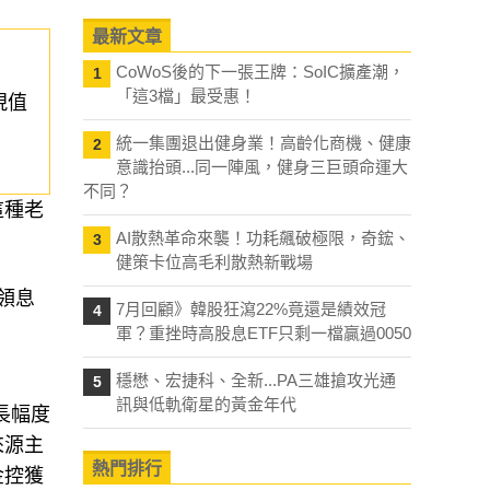
最新文章
CoWoS後的下一張王牌：SoIC擴產潮，
1
「這3檔」最受惠！
現值
統一集團退出健身業！高齡化商機、健康
2
意識抬頭...同一陣風，健身三巨頭命運大
不同？
這種老
AI散熱革命來襲！功耗飆破極限，奇鋐、
3
健策卡位高毛利散熱新戰場
領息
7月回顧》韓股狂瀉22%竟還是績效冠
4
軍？重挫時高股息ETF只剩一檔贏過0050
穩懋、宏捷科、全新...PA三雄搶攻光通
5
訊與低軌衛星的黃金年代
成長幅度
來源主
熱門排行
金控獲