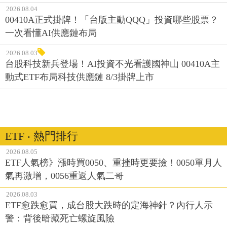
2026.08.04
00410A正式掛牌！「台版主動QQQ」投資哪些股票？
一次看懂AI供應鏈布局
2026.08.03
台股科技新兵登場！AI投資不光看護國神山 00410A主
動式ETF布局科技供應鏈 8/3掛牌上市
ETF ‧ 熱門排行
2026.08.05
ETF人氣榜》漲時買0050、重挫時更要撿！0050單月人
氣再激增，0056重返人氣二哥
2026.08.03
ETF愈跌愈買，成台股大跌時的定海神針？內行人示
警：背後暗藏死亡螺旋風險