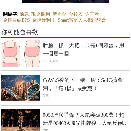
關鍵字:
除息
現金股利
新光金
金控股
謝宜孝
金控自結EPS
金控獲利王
Smart智富人人都能學會
你可能會喜歡
PR
肚腩一抓一大把，只需1個雞蛋，用
一個瘦一個
PR・新素簡
CoWoS後的下一張王牌：SoIC擴產
潮，「這3檔」最受惠！
股票
0050誰與爭鋒？人氣突破300萬！超
新星00403A風光掛牌後，人氣反倒大
ETF