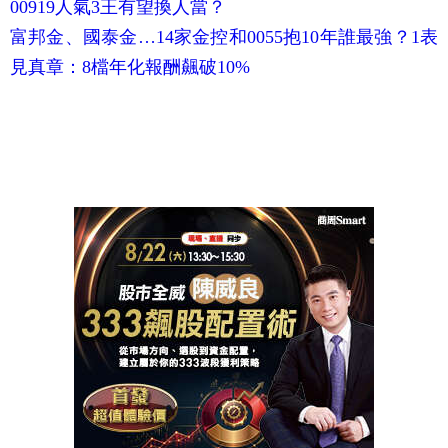
00919人氣3王有望換人當？
富邦金、國泰金…14家金控和0055抱10年誰最強？1表
見真章：8檔年化報酬飆破10%