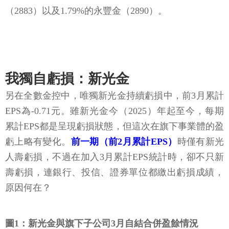
（2883）以及1.79%的永豐金（2890）。
我獨自虧損：新光金
另在全數金控中，唯獨新光金持續虧損中，前3月累計
EPS為-0.71元。雖新光金今（2025）年起至今，每期
累計EPS都是呈現虧損狀態，但這次在旗下事業體的盈
虧上略有變化。
前一期（前2月累計EPS）
時僅有新光
人壽虧損，不過在加入3月累計EPS統計時，卻不只新
壽虧損，連銀行、投信、證券單位都繳出虧損成績，
原因何在？
圖1：新光金與旗下子公司3月自結合併盈餘情況