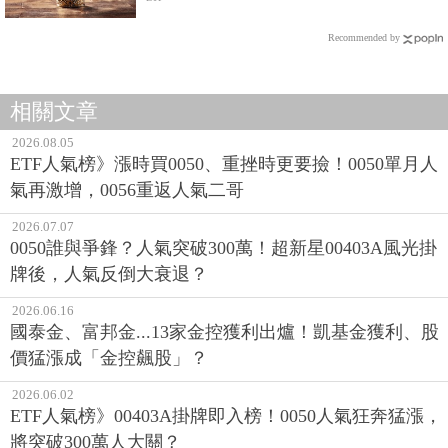
衰退？
Recommended by
相關文章
2026.08.05
ETF人氣榜》漲時買0050、重挫時更要撿！0050單月人
氣再激增，0056重返人氣二哥
2026.07.07
0050誰與爭鋒？人氣突破300萬！超新星00403A風光掛
牌後，人氣反倒大衰退？
2026.06.16
國泰金、富邦金...13家金控獲利出爐！凱基金獲利、股
價猛漲成「金控飆股」？
2026.06.02
ETF人氣榜》00403A掛牌即入榜！0050人氣狂奔猛漲，
將突破300萬人大關？