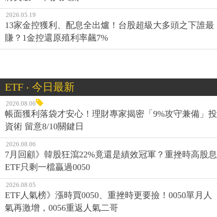
2026.05.19
13家金控獲利、配息全出爐！台股超級大多頭之下誰最
賺？1金控還原殖利率飆7%
ETF ‧ 今日最新
2026.08.06
帳面獲利落袋才安心！理財專家揭密「9%攻守兼備」投
資術 留意8/10關鍵日
2026.08.06
7月回顧》韓股狂瀉22%竟還是績效冠軍？重挫時高股息
ETF只剩一檔贏過0050
2026.08.05
ETF人氣榜》漲時買0050、重挫時更要撿！0050單月人
氣再激增，0056重返人氣二哥