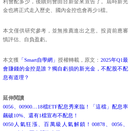
利會配多少，後續則會由台新金來宣告了。屆時新光
金也將正式走入歷史、國內金控也會再少1檔。
本文僅供研究參考，並無推薦進出之意。投資前應審
慎評估、自負盈虧。
本文獲
「Smart自學網」
授權轉載，原文：
2025年Q1最
會賺錢的金控是誰？獨自虧損的新光金，不配股不配
息有道理？
延伸閱讀
0056、00900…18檔ETF配息秀來臨！「這檔」配息率
飆破10%、還有1檔宣布不配息！
0050人氣狂漲、百萬級人氣解鎖！00878、0056、