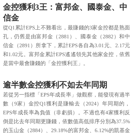
金控獲利3王：富邦金、國泰金、中
信金
從Q1累計EPS上不難看出，最賺錢的3家金控都是熟面
孔，仍舊是由富邦金（2881）、國泰金（2882）和中
信金（2891）所拿下，累計EPS各自為3.01元、2.17元
和1.02元。富邦金累計EPS遙遙領先其他家金控，依舊
是當中最會賺錢的「金控獲利王」。
逾半數金控獲利不如去年同期
若從另一指標「EPS年成長率」做觀察，能發現有過半
數（9家）金控Q1獲利是賺輸去（2024）年同期的，
EPS年成長率為負值（非虧損）。不過也有4家獲利反
倒是比去年同期更賺錢，依數值高低排序分別為37.5%
的玉山金（2884）、29.18%的富邦金、6.12%的凱基金