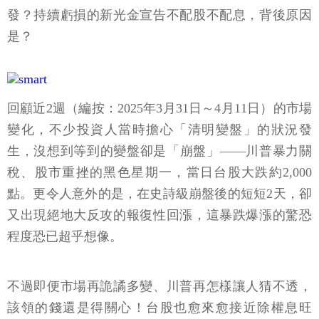
發？持續虧損的新光金宣告不配股不配息，背後原因
是？
回顧近2週（編按：2025年3月31日～4月11日）的市場
變化，不少投資人當時擔心「清明變盤」的狀況發
生，沒想到等到的變盤卻是「崩盤」——川普暴力關
稅、股市重挫的黑色星期一，當日台股大跌約2,000
點。更令人意外的是，在史詩級崩盤後的短短2天，卻
又出現絕地大反攻的報復性回漲，這暴跌爆漲的驚恐
程度恐已超乎想像。
不過即便市場再詭譎多變、川普再怎樣讓人猜不透，
該領的錢還是得關心！台股也愈來愈接近除權息旺