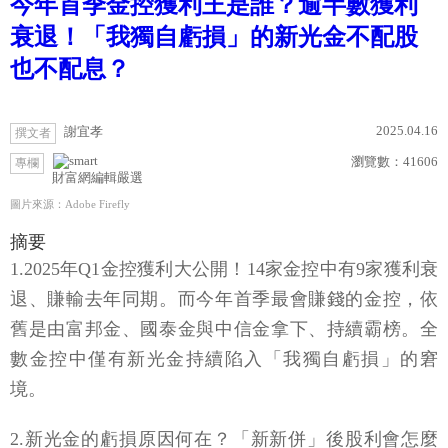
今年首季金控獲利王是誰？逾半數獲利
衰退！「我獨自虧損」的新光金不配股
也不配息？
2025.04.16
謝宜孝
撰文者
瀏覽數：
41606
專欄
財富網編輯嚴選
圖片來源：Adobe Firefly
摘要
1.2025年Q1金控獲利大公開！14家金控中有9家獲利衰
退、賺輸去年同期。而今年首季最會賺錢的金控，依
舊是由富邦金、國泰金與中信金拿下、持續霸榜。全
數金控中僅有新光金持續陷入「我獨自虧損」的窘
境。
2.新光金的虧損原因何在？「新新併」後股利會怎麼