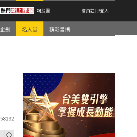
粉絲團
會員註冊
/
登入
企劃
名人堂
精彩書摘
8132