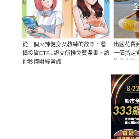
從一個火辣健身女教練的故事，看
出國花費
懂投資ETF...證交所推免費漫畫，讓
一價搞定
PR・Club Med Taiwan
你秒懂財經常識