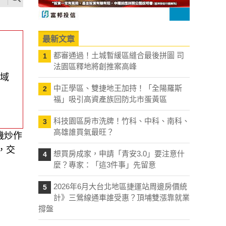
最新文章
都審通過！土城暫緩區縫合最後拼圖 司
1
法園區釋地將創推案高峰
區域
中正學區、雙捷地王加持！「全陽羅斯
2
福」吸引高資產族回防北市蛋黃區
科技園區房市洗牌！竹科、中科、南科、
3
高雄誰買氣最旺？
機炒作
，交
想買房成家，申請「青安3.0」要注意什
4
麼？專家：「這3件事」先留意
2026年6月大台北地區捷運站周邊房價統
5
計》三鶯線通車誰受惠？頂埔雙漲靠就業
撐盤