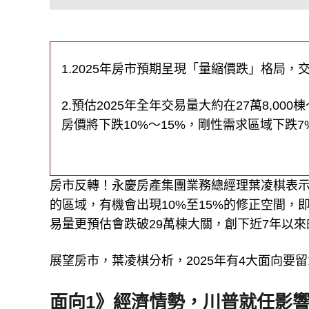
1.2025年房市預期呈現「量縮價跌」格局，
2.預估2025年全年交易量大約在27萬8,00
房價將下跌10%～15%，剛性需求區域下跌7
房市反轉！永慶房產集團業務總經理葉凌棋表示
的區域，有機會出現10%至15%的修正空間，
易量更預估會跌破29萬棟大關，創下近7年以
展望房市，葉凌棋分析，2025年有4大面向
面向1》經濟情勢，川普就任影