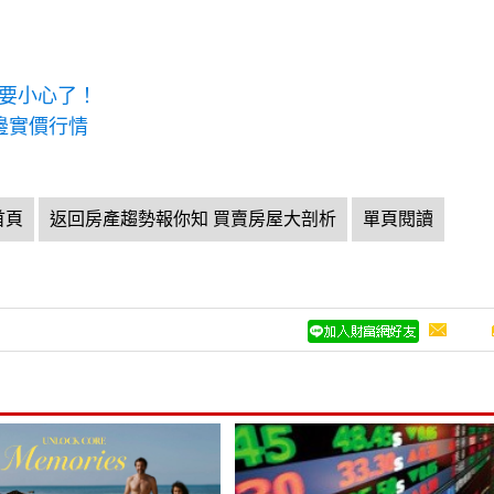
族要小心了！
邊實價行情
首頁
返回房產趨勢報你知 買賣房屋大剖析
單頁閱讀