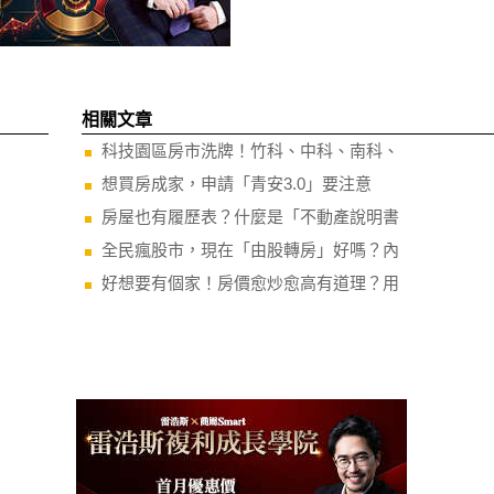
相關文章
科技園區房市洗牌！竹科、中科、南科、
想買房成家，申請「青安3.0」要注意
房屋也有履歷表？什麼是「不動產說明書
全民瘋股市，現在「由股轉房」好嗎？內
好想要有個家！房價愈炒愈高有道理？用