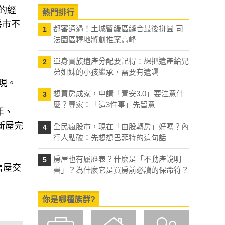
的經
熱門排行
房市不
都審通過！土城暫緩區縫合最後拼圖 司
1
法園區釋地將創推案高峰
單身貴族遺產分配要記得：想把遺產給兄
2
弟姐妹的小孩繼承，需要有遺囑
現。
想買房成家，申請「青安3.0」要注意什
3
麼？專家：「這3件事」先留意
年、
新屋完
全民瘋股市，現在「由股轉房」好嗎？內
4
行人點破：先想想巴菲特的這句話
房屋也有履歷表？什麼是「不動產說明
5
售屋交
書」？為什麼它是買房前必讀的保命符？
你是哪種族群?