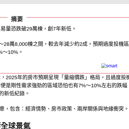
摘要
交易量恐跌破29萬棟，創7年新低。
0棟～28萬8,000棟之間，較去年減少約2成。預期過度投機
%～10%。
，2025年的房市預期呈現「量縮價跌」格局，且過度投
即便是剛性需求強勁的區域恐怕也有7%～10%左右的跌幅
來的新低紀錄。
要留意，包含：經濟情勢、房市政策、兩岸關係與地緣衝突。
響全球景氣