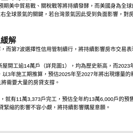
預期美中貿易戰、關稅戰等將持續發酵，而美國身為全球
左右全球景氣的關鍵，若台灣景氣因此受到負面影響，對
以緩解
，而第7波選擇性信用管制續行，將持續影響房市交易表
新屋開工逾14萬戶（詳見圖1），均為歷史新高，而2023
，以3年施工期推算，預估2025年至2027年將出現爆量的
且將需要大量的房貸支撐。
就有11萬3,373戶完工，預估全年約13萬6,000戶的預
，房貸緊縮的影響不容小覷，將持續影響購屋意願。