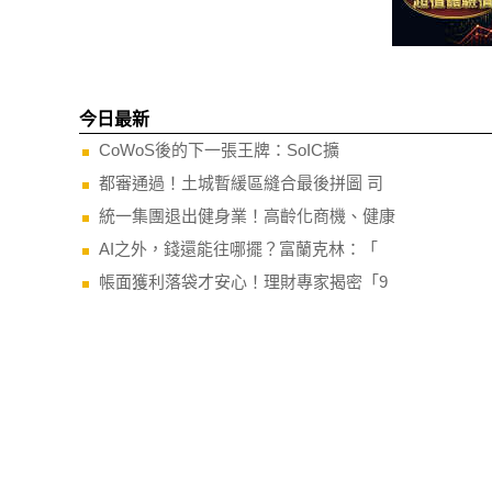
今日最新
CoWoS後的下一張王牌：SoIC擴
都審通過！土城暫緩區縫合最後拼圖 司
統一集團退出健身業！高齡化商機、健康
AI之外，錢還能往哪擺？富蘭克林：「
帳面獲利落袋才安心！理財專家揭密「9