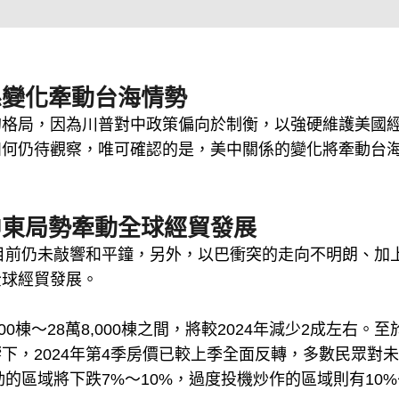
係變化牽動台海情勢
的格局，因為川普對中政策偏向於制衡，以強硬維護美國
如何仍待觀察，唯可確認的是，美中關係的變化將牽動台
中東局勢牽動全球經貿發展
，目前仍未敲響和平鐘，另外，以巴衝突的走向不明朗、加
全球經貿發展。
00棟～28萬8,000棟之間，將較2024年減少2成左右。至
下，2024年第4季房價已較上季全面反轉，多數民眾對
勁的區域將下跌7%～10%，過度投機炒作的區域則有10%