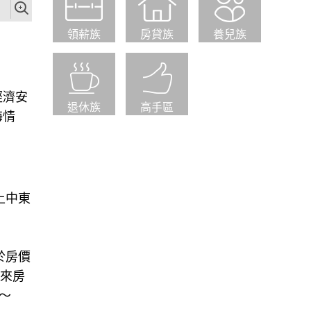
領薪族
房貸族
養兒族
經濟安
退休族
高手區
海情
上中東
於房價
未來房
～