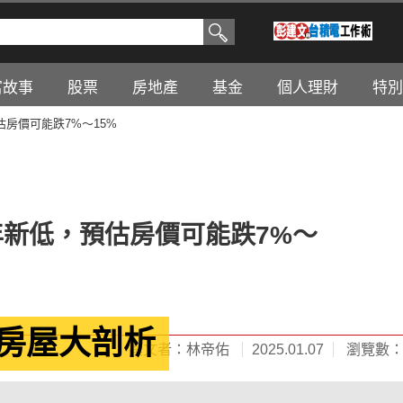
富故事
股票
房地產
基金
個人理財
特別
房價可能跌7%～15%
年新低，預估房價可能跌7%～
賣房屋大剖析
撰文者：林帝佑
2025.01.07
瀏覽數：5