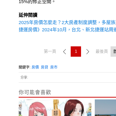
15%的修正空間。
延伸閱讀
2025年房價怎麼走？2大房產制度調整，多屋
捷運房價》2024年10月，台北、新北捷運站周
第一頁
1
最後頁
關鍵字:
房價
房貸
房市
分享:
你可能會喜歡