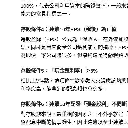
100%，代表公司利用資本的賺錢效率，一般來
能力的常見指標之一。
存股條件4：連續10年EPS（稅後）為正值
每股盈餘（EPS）公式為「淨收入／在外流通
思，同樣是用來衡量公司獲利能力的指標，EP
為即便一家公司賺很多，但最終還是得繳稅給
存股條件5：「現金殖利率」＞5%
相比上述4點，這項條件對多數人來說應該熟悉
利率愈高，能拿到的配息額也會愈多。
存股條件6：連續10年配發「現金股利」不間斷
對存股族來說，最重視的因素之一不外乎就是
望配息中斷的情事發生，因此這邊以至少連續1