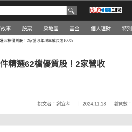
富故事
股票
房地產
基金
個人理財
特別
精選62檔優質股！2家營收年增率成長逾100%
條件精選62檔優質股！2家營收
撰文者：謝宜孝
2024.11.18
瀏覽數：4