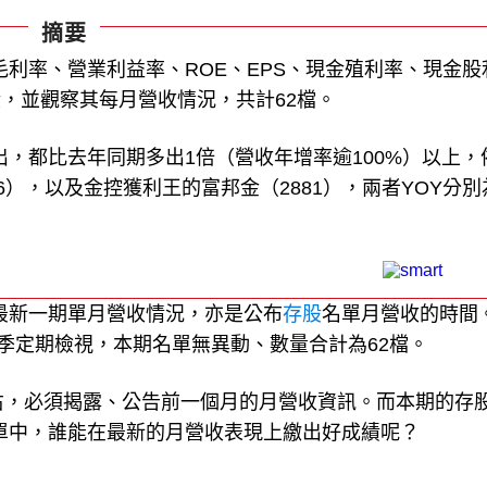
摘要
毛利率、營業利益率、ROE、EPS、現金殖利率、現金股
，並觀察其每月營收情況，共計62檔。
出，都比去年同期多出1倍（營收年增率逾100%）以上，
6），以及金控獲利王的富邦金（2881），兩者YOY分別
告最新一期單月營收情況，亦是公布
存股
名單月營收的時間
季定期檢視，本期名單無異動、數量合計為62檔。
右，必須揭露、公告前一個月的月營收資訊。而本期的存
名單中，誰能在最新的月營收表現上繳出好成績呢？