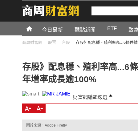
ETF
今日最新
觀點新聞
致
商周財富網
股票
台股
存股》配息穩、殖利率高...6條件
存股》配息穩、殖利率高...6
年增率成長逾100%
財富網編輯嚴選
圖片來源：Adobe Firefly