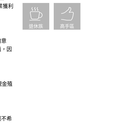
業獲利
退休族
高手區
的意
值，因
現金殖
然不希