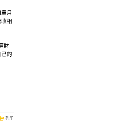
司單月
營收相
等財
自己的
列印