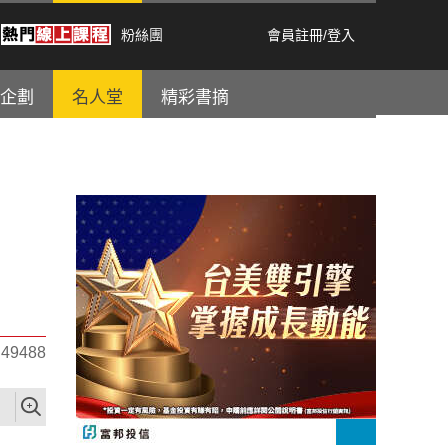
粉絲團
會員註冊
/
登入
企劃
名人堂
精彩書摘
9488