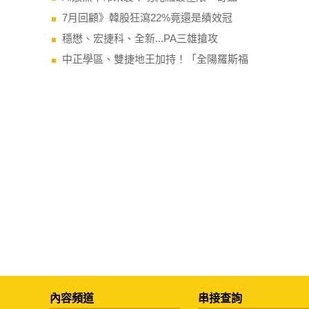
7月回顧》韓股狂瀉22%竟還是績效冠
穩懋、宏捷科、全新...PA三雄搶攻
中正學區、雙捷地王加持！「全陽羅斯福
內容頻道
串接查詢