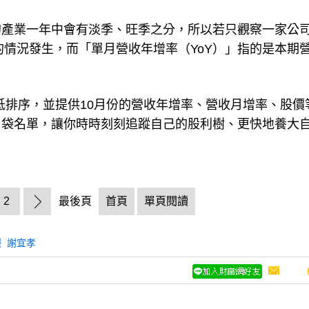
的產業一年中會有淡季、旺季之分，所以若只觀察一家公
的情況發生，而「單月營收年增率（YoY）」指的是本期
至低排序，並提供10月份的營收年增率、營收月增率、股價
口袋名單，讓你時時刻刻追蹤自己的股利樹、更快地養大
2
最後頁
首頁
單頁閱讀
報
謝宜孝