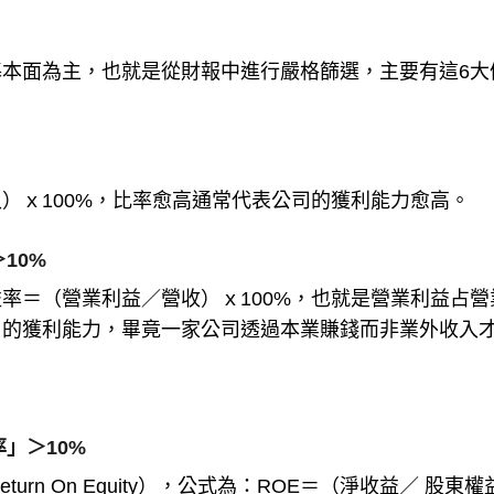
本面為主，也就是從財報中進行嚴格篩選，主要有這6大
）ｘ100%，比率愈高通常代表公司的獲利能力愈高。
10%
率＝（營業利益／營收）ｘ100%，也就是營業利益占營
」的獲利能力，畢竟一家公司透過本業賺錢而非業外收入
」＞10%
rn On Equity），公式為：ROE＝（淨收益／ 股東