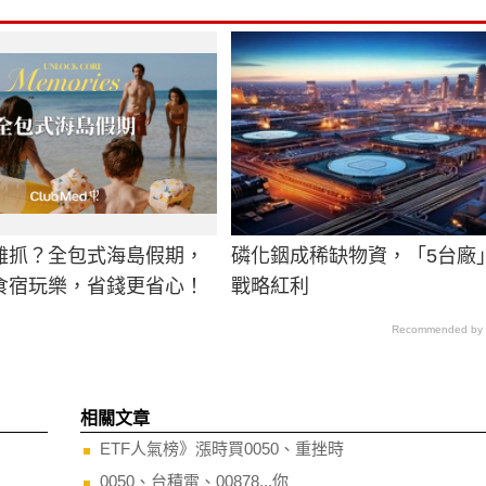
難抓？全包式海島假期，
磷化銦成稀缺物資，「5台廠
食宿玩樂，省錢更省心！
戰略紅利
Recommended by
相關文章
ETF人氣榜》漲時買0050、重挫時
0050、台積電、00878...你