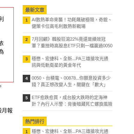
最新文章
利
AI散熱革命來襲！功耗飆破極限，奇鋐、
1
健策卡位高毛利散熱新戰場
7月回顧》韓股狂瀉22%竟還是績效冠
2
依
軍？重挫時高股息ETF只剩一檔贏過0050
為
穩懋、宏捷科、全新...PA三雄搶攻光通
3
訊與低軌衛星的黃金年代
0050、台積電、00878...你願意投資多少
4
錢？真正想改變人生，關鍵在「數大」
。
ETF愈跌愈買，成台股大跌時的定海神
5
針？內行人示警：背後暗藏死亡螺旋風險
股月報
熱門排行
穩懋、宏捷科、全新...PA三雄搶攻光通
1