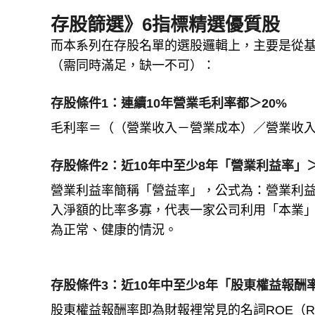
存股篩選》6指標精選優質股
而本系列在存股名單的選股邏輯上，主要是從基
（需同時滿足，缺一不可）：
存股條件1：連續10年營業毛利率都＞20%
毛利率＝（（營業收入－營業成本）／營業收入
存股條件2：近10年中至少8年「營業利益率」＞
營業利益率簡稱「營益率」，公式為：營業利益
入淨額的比率多寡，代表一家公司利用「本業
為正常、健康的情況。
存股條件3：近10年中至少8年「股東權益報酬率
股東權益報酬率即為財報裡常見的名詞ROE（Retu