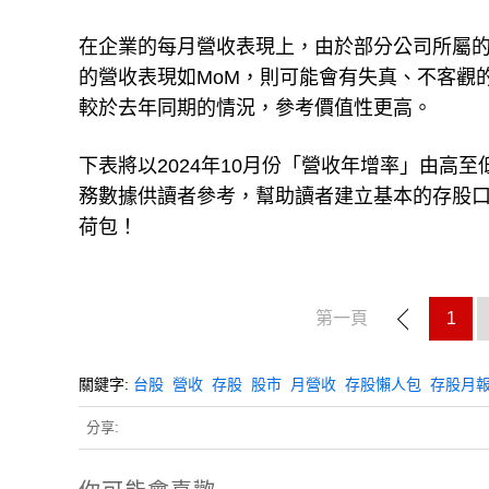
在企業的每月營收表現上，由於部分公司所屬
的營收表現如MoM，則可能會有失真、不客觀
較於去年同期的情況，參考價值性更高。
下表將以2024年10月份「營收年增率」由高
務數據供讀者參考，幫助讀者建立基本的存股
荷包！
第一頁
1
關鍵字:
台股
營收
存股
股市
月營收
存股懶人包
存股月
分享: