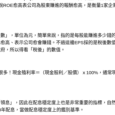
說ROE愈高表公司為股東賺進的報酬愈高，是衡量1家企
股數」，單位為元，簡單來說，指的是每股能賺進多少錢
S愈高、表示公司愈會賺錢。不過這邊EPS採的是稅後數
政府，所以得看「稅後」的數值。
很多！現金殖利率＝（現金股利／股價）ｘ100%，通常
「領息」，因此在配息穩定度上也是非常重要的指標，自
0年配息，當做配息穩定度上的鑑別基準。