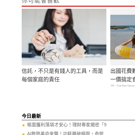
你可能會喜歡
信託，不只是有錢人的工具，而是
出國花費
每個家庭的責任
一價搞定
PR・Club Med Taiwan
今日最新
帳面獲利落袋才安心！理財專家揭密「9
AI散熱革命來襲！功耗飆破極限，奇鋐