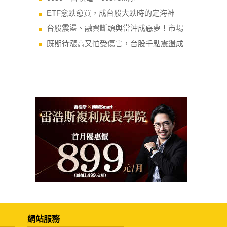
ETF愈跌愈買，成台股大跌時的定海神
台股震盪、融資斷頭與當沖成惡夢！市場
既期待漲高又怕受傷害，台股千點震盪成
網站服務