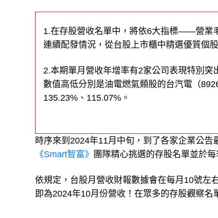
1.在存股營收名單中，將依6大指標——營業
連續配發情況，從台股上市櫃中精選優質個股
2.本期單月營收年增率有2家公司表現特別突
數值高低分別是油電燃氣類股的台汽電（892
135.23%、115.07%。
時序來到2024年11月中旬，到了各家企業公
《Smart智富》
團隊精心挑選的存股名單並於每
依規定，台股月營收財報數據會在每月10號左
即為2024年10月份營收！在眾多的存股觀察