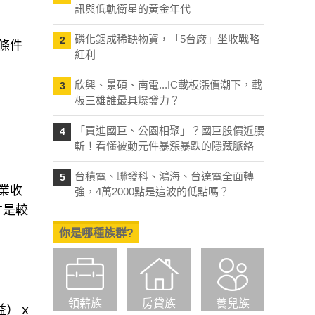
訊與低軌衛星的黃金年代
磷化銦成稀缺物資，「5台廠」坐收戰略
2
條件
紅利
欣興、景碩、南電...IC載板漲價潮下，載
3
板三雄誰最具爆發力？
「買進國巨、公園相聚」？國巨股價近腰
4
斬！看懂被動元件暴漲暴跌的隱藏脈絡
台積電、聯發科、鴻海、台達電全面轉
5
業收
強，4萬2000點是這波的低點嗎？
才是較
你是哪種族群?
領薪族
房貸族
養兒族
權益）ｘ