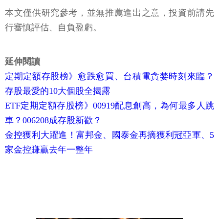
本文僅供研究參考，並無推薦進出之意，投資前請先
行審慎評估、自負盈虧。
延伸閱讀
定期定額存股榜》愈跌愈買、台積電貪婪時刻來臨？
存股最愛的10大個股全揭露
ETF定期定額存股榜》00919配息創高，為何最多人跳
車？006208成存股新歡？
金控獲利大躍進！富邦金、國泰金再摘獲利冠亞軍、5
家金控賺贏去年一整年