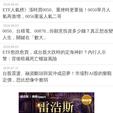
2026.08.05
ETF人氣榜》漲時買0050、重挫時更要撿！0050單月人
氣再激增，0056重返人氣二哥
2026.08.03
0050、台積電、00878...你願意投資多少錢？真正想改變
人生，關鍵在「數大」
2026.08.03
ETF愈跌愈買，成台股大跌時的定海神針？內行人示
警：背後暗藏死亡螺旋風險
2026.07.31
台股震盪、融資斷頭與當沖成惡夢！市場對AI股的樂觀
定價，恐比想像中脆弱