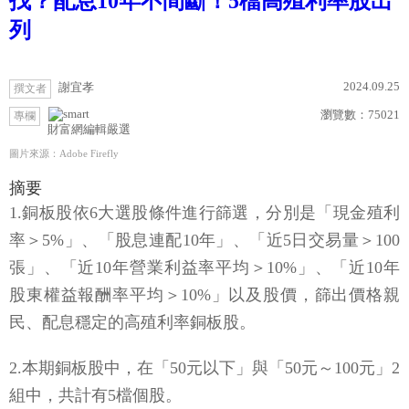
找？配息10年不間斷！5檔高殖利率股出
列
2024.09.25
謝宜孝
撰文者
瀏覽數：
75021
專欄
財富網編輯嚴選
圖片來源：Adobe Firefly
摘要
1.銅板股依6大選股條件進行篩選，分別是「現金殖利
率＞5%」、「股息連配10年」、「近5日交易量＞100
張」、「近10年營業利益率平均＞10%」、「近10年
股東權益報酬率平均＞10%」以及股價，篩出價格親
民、配息穩定的高殖利率銅板股。
2.本期銅板股中，在「50元以下」與「50元～100元」2
組中，共計有5檔個股。