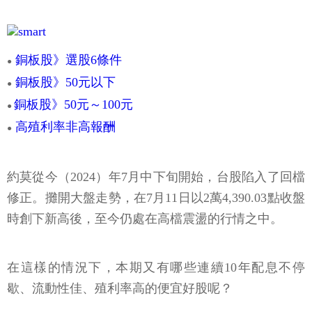
銅板股》選股6條件
●
銅板股》50元以下
●
銅板股》50元～100元
●
高殖利率非高報酬
●
約莫從今（2024）年7月中下旬開始，台股陷入了回檔
修正。攤開大盤走勢，在7月11日以2萬4,390.03點收盤
時創下新高後，至今仍處在高檔震盪的行情之中。
在這樣的情況下，本期又有哪些連續10年配息不停
歇、流動性佳、殖利率高的便宜好股呢？