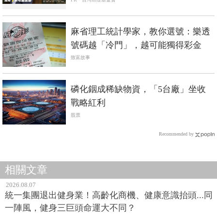
麻省理工統計學家，教你選號：樂透
號碼越「冷門」，越可能獨得彩金
致富故事
磷化銦成稀缺物資，「5台廠」坐收
戰略紅利
股票
Recommended by
相關文章
2026.08.07
統一集團退出健身業！高齡化商機、健康意識抬頭...同
一陣風，健身三巨頭命運大不同？