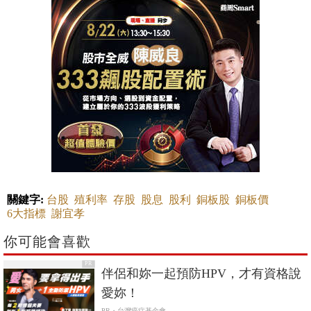
關鍵字:
台股
殖利率
存股
股息
股利
銅板股
銅板價
6大指標
謝宜孝
你可能會喜歡
PR
伴侶和妳一起預防HPV，才有資格說
愛妳！
PR・台灣癌症基金會