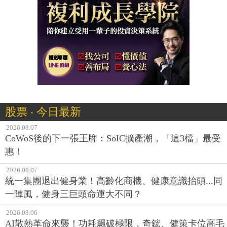
股票 ‧ 今日最新
2026.08.07
CoWoS後的下一張王牌：SoIC擴產潮，「這3檔」最受
惠！
2026.08.07
統一集團退出健身業！高齡化商機、健康意識抬頭...同
一陣風，健身三巨頭命運大不同？
2026.08.06
AI散熱革命來襲！功耗飆破極限，奇鋐、健策卡位高毛