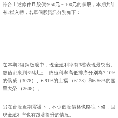
符合上述條件且股價在50元～100元的個股，本期共計
有2檔入榜，名單個股資訊分別如下：
在本期2組銅板股中，現金殖利率有3檔表現最突出、
數值都來到6%以上，依殖利率高低排序分別為7.10%
的僑威（3078）、6.91%的上福 （6128）和6.56%的嘉
里大榮 （2608）。
另在台股近期震盪下，不少個股價格也略往下修，固
現金殖利率也有跟著提升的情況。