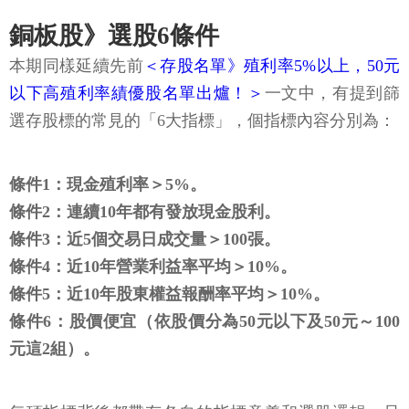
銅板股》選股6條件
本期同樣延續先前
＜存股名單》殖利率5%以上，50元
以下高殖利率績優股名單出爐！＞
一文中，有提到篩
選存股標的常見的「6大指標」，個指標內容分別為：
條件1：現金殖利率＞5%。
條件2：連續10年都有發放現金股利。
條件3：近5個交易日成交量＞100張。
條件4：近10年營業利益率平均＞10%。
條件5：近10年股東權益報酬率平均＞10%。
條件6：股價便宜（依股價分為50元以下及50元～100
元這2組）。