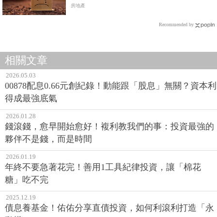
房子的1.5倍
房地產
Recommended by
相關文章
2026.05.03
00878配息0.66元創紀錄！動能跟「股息」無關？資本利
得成最強底氣
2026.01.28
錢滾錢，愈早開始愈好！複利教我們的事：投資最強的
夥伴不是錢，而是時間
2026.01.19
年終不要急著花完！善用1工具紀律投資，讓「棉花
糖」吃不完
2025.12.19
債息養基金！佑佑分享直債投資，如何利滾利打造「永