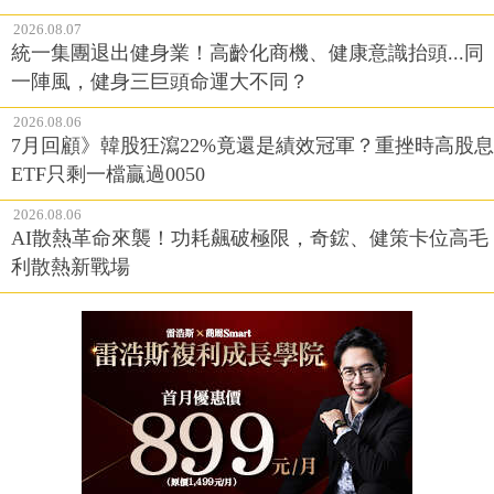
2026.08.07
統一集團退出健身業！高齡化商機、健康意識抬頭...同
一陣風，健身三巨頭命運大不同？
2026.08.06
7月回顧》韓股狂瀉22%竟還是績效冠軍？重挫時高股息
ETF只剩一檔贏過0050
2026.08.06
AI散熱革命來襲！功耗飆破極限，奇鋐、健策卡位高毛
利散熱新戰場