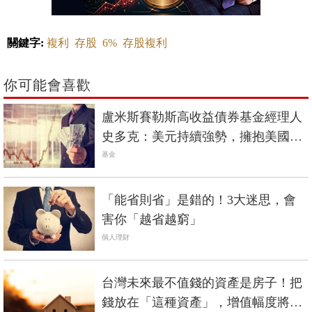
關鍵字:
複利
存股
6%
存股複利
你可能會喜歡
盧米斯賽勒斯高收益債券基金經理人
史多克：美元持續強勢，擁抱美國高
收益債
基金
「能省則省」是錯的！3大迷思，會
害你「越省越窮」
個人理財
台灣未來最不值錢的資產是房子！把
錢放在「這種資產」，增值幅度將是