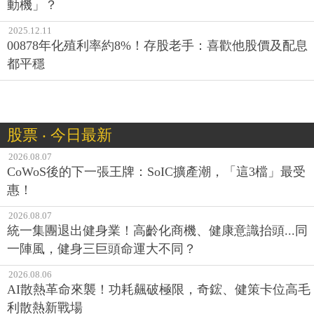
動機」？
2025.12.11
00878年化殖利率約8%！存股老手：喜歡他股價及配息
都平穩
股票 ‧ 今日最新
2026.08.07
CoWoS後的下一張王牌：SoIC擴產潮，「這3檔」最受
惠！
2026.08.07
統一集團退出健身業！高齡化商機、健康意識抬頭...同
一陣風，健身三巨頭命運大不同？
2026.08.06
AI散熱革命來襲！功耗飆破極限，奇鋐、健策卡位高毛
利散熱新戰場