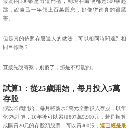
最高的300張是出道門檻，到現在隨便都是500張起
跳，說自己一年領上百萬股息，好像彷彿真的很厲
害。
但是真的依照存股達人的做法，可以相同時間達到相
同目標嗎？
直接先說答案，別傻了，那是不可能的。
試算1：從25歲開始，每月投入5萬
存股
假設25歲開始，每月將薪水5萬元全數投入存股，以年
化6%計算，10年後可以累積807萬5,960元，若是換算
成購買20元的存股類股票，可以買400張，
這已經是最