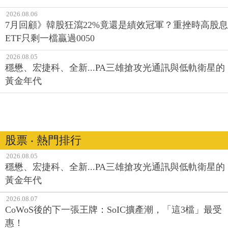
2026.08.06
7月回顧》韓股狂瀉22%竟還是績效冠軍？重挫時高股息
ETF只剩一檔贏過0050
2026.08.05
穩懋、宏捷科、全新...PA三雄搶攻光通訊與低軌衛星的
黃金年代
股票 ‧ 熱門排行
2026.08.05
穩懋、宏捷科、全新...PA三雄搶攻光通訊與低軌衛星的
黃金年代
2026.08.07
CoWoS後的下一張王牌：SoIC擴產潮，「這3檔」最受
惠！