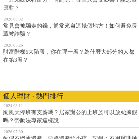
應對？
2026.06.02
常見會被騙走的錢，通常來自這幾個地方！如何避免長
輩被詐騙？
2026.05.26
財富階梯6大階段，你在哪一層？為什麼大部分的人都
在第3層？
個人理財 ‧ 熱門排行
2024.08.11
颱風天停班有支薪嗎？居家辦公的上班族可以放颱風假
嗎？勞動法專家這樣說
2026.07.30
配偶不繼承遺產，要將遺產給小孩，記得：不用辦理拋