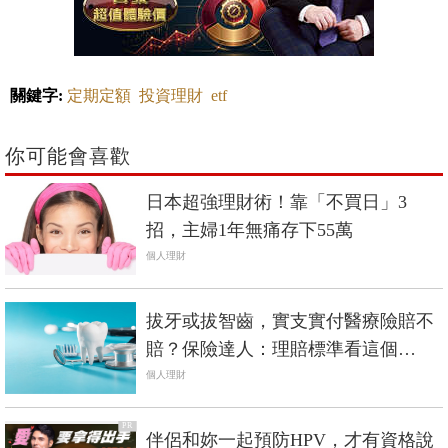
關鍵字:
定期定額
投資理財
etf
你可能會喜歡
日本超強理財術！靠「不買日」3
招，主婦1年無痛存下55萬
個人理財
拔牙或拔智齒，實支實付醫療險賠不
賠？保險達人：理賠標準看這個…
個人理財
PR
伴侶和妳一起預防HPV，才有資格說