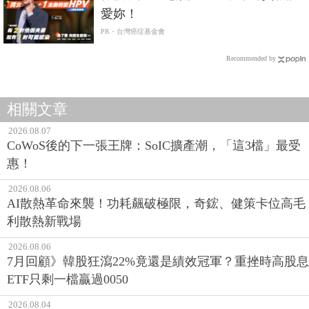
愛妳！
PR・台灣癌症基金會
Recommended by
相關文章
2026.08.07
CoWoS後的下一張王牌：SoIC擴產潮，「這3檔」最受
惠！
2026.08.06
AI散熱革命來襲！功耗飆破極限，奇鋐、健策卡位高毛
利散熱新戰場
2026.08.06
7月回顧》韓股狂瀉22%竟還是績效冠軍？重挫時高股息
ETF只剩一檔贏過0050
2026.08.04