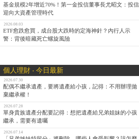
基金規模2年增近70%！第一金投信董事長尤昭文：投信
迎向大資產管理時代
2026.08.03
ETF愈跌愈買，成台股大跌時的定海神針？內行人示
警：背後暗藏死亡螺旋風險
個人理財 ‧ 今日最新
2026.07.30
配偶不繼承遺產，要將遺產給小孩，記得：不用辦理拋
棄繼承權！
2026.07.28
單身貴族遺產分配要記得：想把遺產給兄弟姐妹的小孩
繼承，需要有遺囑
2026.07.14
「兄弟姊妹特留分」將刪除，哪些人會受影響？該怎麼