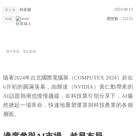
2024.08.15
林家媛
撰文者
瀏覽數：
32153
專欄
財富線上
圖片來源：達志影像
隨著2024年台北國際電腦展（COMPUTEX 2024）於在
6月初的圓滿落幕，由輝達（NVIDIA）黃仁勳帶來的
AI話題熱潮也慢慢趨緩，在科技業引領分享下，AI儼
然掀起一場革命，快速地重塑運算與科技產業的各個
層面。