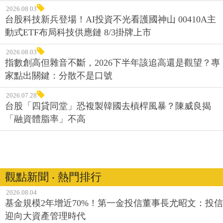
2026.08.03
台股科技新兵登場！AI投資不光看護國神山 00410A主
動式ETF布局科技供應鏈 8/3掛牌上市
2026.08.03
指數創高但雜音不斷，2026下半年該追高還是觀望？專
家點出關鍵：分散不是口號
2026.07.28
台股「四貸同堂」恐複製韓國去槓桿風暴？陳威良揭
「融資體脂率」不高
觀點新聞 ‧ 熱門排行
2026.08.04
基金規模2年增近70%！第一金投信董事長尤昭文：投信
迎向大資產管理時代