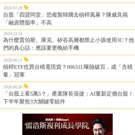
2026.07.28
台股「四貸同堂」恐複製韓國去槓桿風暴？陳威良揭
「融資體脂率」不高
2024.12.24
為什麼賈伯斯、庫克、矽谷高層都禁止小孩使用3C？他
們的真心話：應該要更晚給手機
2026.06.11
槓桿ETF也買台積電現貨？00631L曝險破百，成「含積
量」冠軍
2026.06.26
「台股上看5萬5？」產業隊長張捷：AI重新定價台股！
下半年聚焦3大關鍵零組件