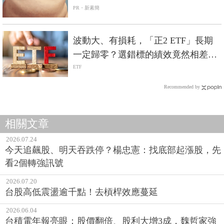
PR・新素簡
波動大、有損耗，「正2 ETF」長期
一定歸零？選錯標的績效竟然相差5
倍？
ETF
Recommended by
相關文章
2026.07.24
今天追飆股、明天吞跌停？楊忠憲：找底部起漲股，先
看2個轉強訊號
2026.07.20
台股高低震盪逾千點！去槓桿效應蔓延
2026.06.04
台積電年報亮眼：股價翻倍、股利大增3成，魏哲家強