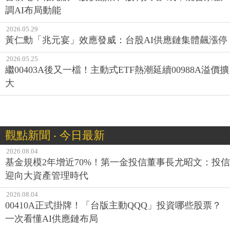
調AI布局動能
2026.05.29
黃仁勳「兆元宴」效應發威：台股AI供應鏈集體飆漲停
2026.05.25
繼00403A後又一檔！主動式ETF熱潮延續00988A溢價擴
大
觀點新聞 ‧ 今日最新
2026.08.04
基金規模2年增近70%！第一金投信董事長尤昭文：投信
迎向大資產管理時代
2026.08.04
00410A正式掛牌！「台版主動QQQ」投資哪些股票？
一次看懂AI供應鏈布局