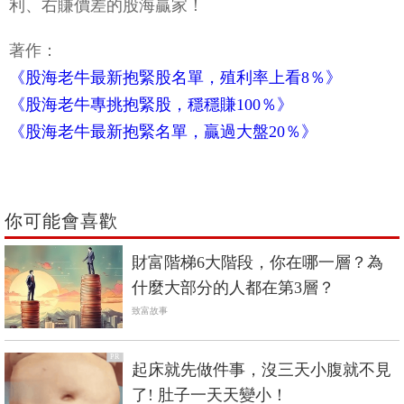
利、右賺價差的股海贏家！
著作：
《股海老牛最新抱緊股名單，殖利率上看8％》
《股海老牛專挑抱緊股，穩穩賺100％》
《股海老牛最新抱緊名單，贏過大盤20％》
你可能會喜歡
財富階梯6大階段，你在哪一層？為
什麼大部分的人都在第3層？
致富故事
PR
起床就先做件事，沒三天小腹就不見
了! 肚子一天天變小！