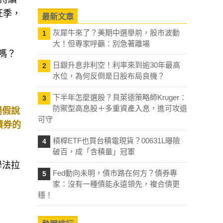
旺季，
最新文章
灰犀牛來了？美期中選舉前，股市波動
1
大！但專家呼籲：別急著離場
嗎？
日銀升息非利空！利率來到逾30年最高
2
水位，為何反倒是日股布局良機？
下半年怎麼選股？貝萊德策略師Kruger：
3
防禦型高息股＋多重資產入息，進可攻退
場假說
可守
資債券的
槓桿ETF也買台積電現貨？00631L曝險
4
破百，成「含積量」冠軍
學法拉
Fed動向未明，債市路在何方？債券專
5
家：沒有一種債能永遠領先，複合債更
穩！