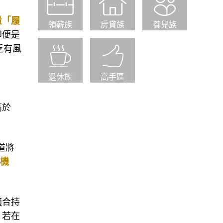
量「履
領薪族
房貸族
養兒族
即便是
乏有風
退休族
高手區
高於
力道將
的機
適合持
。若在