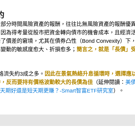
約
大部分時間風險資產的報酬，往往比無風險資產的報酬優
。因為得考量從股市把資金轉向債市的機會成本，且經濟
差的窘境，尤其在債券凸性（Bond Convexity）下
率變動的敏感度愈大、折損愈多；
簡言之，就是「長債」
格流失約3成之多。
因此在景氣熱絡升息循環時，選擇應
中，反而要持有價格波動較大的長債為佳
（延伸閱讀：
美債
期好還是短天期更賺？-Smart智富ETF研究室
）。