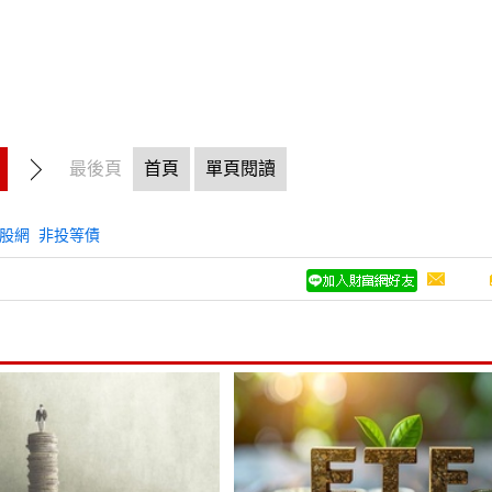
最後頁
首頁
單頁閱讀
股網
非投等債