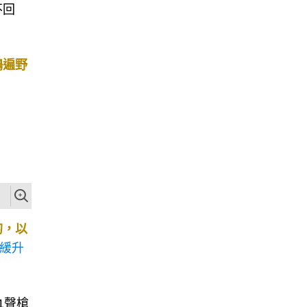
不回
鴻遍野
的，以
暫緩升
1聲槍