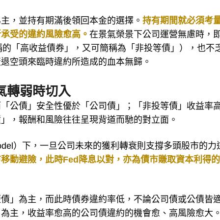
為主，並持有期滿後領回本金的選擇。
持有期間就必須考
所承受的違約風險愈高。
在景氣榮景下公司運營無慮時，
稱的「高收益債券」，又可簡稱為「非投等債」），也不
衰退空頭來臨時違約所造成的血本無歸。
氣轉弱時切入
而「公債」安全性優於「公司債」；「非投等債」收益率
債」，報酬和風險往往呈現背道而馳的對立面。
dend model）下，一旦公司未來的獲利轉衰則支撐多頭股市的
移動避險，此時Fed降息以對，亦為債市賺取資本利得
短債」為主，而此時債券違約率低，不論公司債或公債皆
」為主，收益率愈高的公司債違約的機會愈、高風險愈大