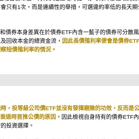
會只有1次，而是連續性的舉措，可選違約率低的長天期
它和債券本身差異在於債券ETF內含一藍子的債券可分散
以及回收本金的總資金流，
因此長債殖利率便會是債券ET
觀察短債殖利率的情況。
時，投等級公司債ETF並沒有發揮避險的功效，反而是
氣衰退時首推公債的原因。
因此檢視自身持有的債券ETF
當的投資選擇。