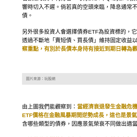
響時切入不遲。倘若真的空頭來臨，降息通常不
債。
另外很多投資人會選擇債券ETF為投資標的，
透過不斷地「賣短債、買長債」維持固定收益
察重點，有別於長債本身持有接近到期日轉為
圖片來源：玩股網
由上圖我們能觀察到：
當經濟衰退發生金融危機
ETF價格在金融風暴期間逆勢成長，這也是景
含哪些類型的債券，因應景氣榮衰不同做出適