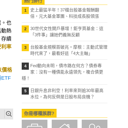
熱門排行
史上最猛半年！37檔台股基金報酬翻
1
倍，元大基金軍團、科技成長股領漲
異。也
30世代女性開戶暴增！鉅亨買基金：這
2
活動熱
「3件事」讓她們義無反顧
，存續
受利率
台股基金規模首破兆。摩根：主動式管理
3
時代來了，最看好這「4大主軸」
Fed動向未明，債市路在何方？債券專
4
以價格
家：沒有一種債能永遠領先，複合債更
ETF
穩！
日銀升息非利空！利率來到逾30年最高
5
水位，為何反倒是日股布局良機？
你是哪種族群?