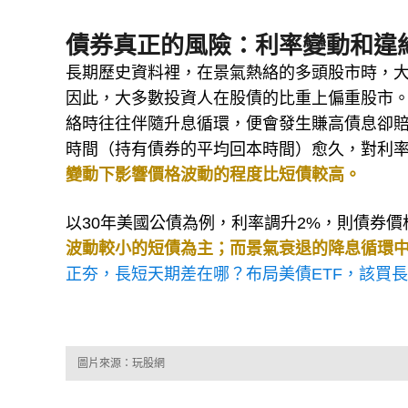
債券真正的風險：利率變動和違
長期歷史資料裡，在景氣熱絡的多頭股市時，
因此，大多數投資人在股債的比重上偏重股市
絡時往往伴隨升息循環，便會發生賺高債息卻賠了價
時間（持有債券的平均回本時間）愈久，對利
變動下影響價格波動的程度比短債較高。
以30年美國公債為例，利率調升2%，則債券價
波動較小的短債為主；而景氣衰退的降息循環
正夯，長短天期差在哪？布局美債ETF，該買長天
圖片來源：玩股網