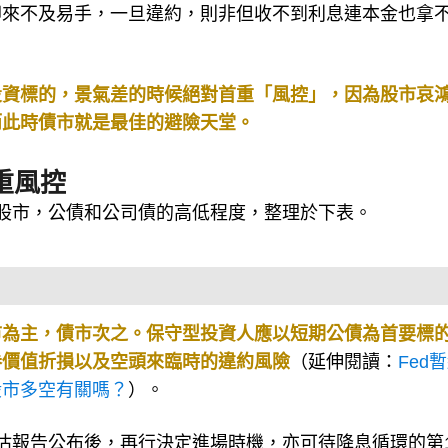
卻來不及易手，一旦違約，則非但收不到利息連本金也拿
投資標的，景氣差的時候絕對首重「風控」，因為股市哀
而此時債市就是最佳的避險天堂。
重風控
股市，公債和公司債的高低程度，整理於下表。
市為主，債市次之。保守型投資人應以短期公債為首要標
券價值折損以及空頭來臨時的違約風險
（延伸閱讀：
Fed
股市多空有關嗎？
）。
S預估報告公布後，再行決定進場時機，亦可待降息循環的第