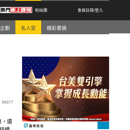
粉絲團
會員註冊
/
登入
企劃
名人堂
精彩書摘
96977
息，還
持續