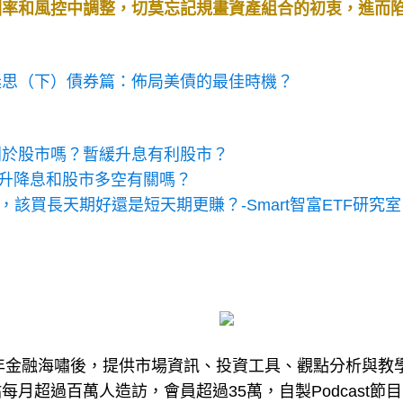
酬率和風控中調整，切莫忘記規畫資產組合的初衷，進而
迷思（下）債券篇：佈局美債的最佳時機？
利於股市嗎？暫緩升息有利股市？
會升降息和股市多空有關嗎？
，該買長天期好還是短天期更賺？-Smart智富ETF研究室
8年金融海嘯後，提供市場資訊、投資工具、觀點分析與教
月超過百萬人造訪，會員超過35萬，自製Podcast節