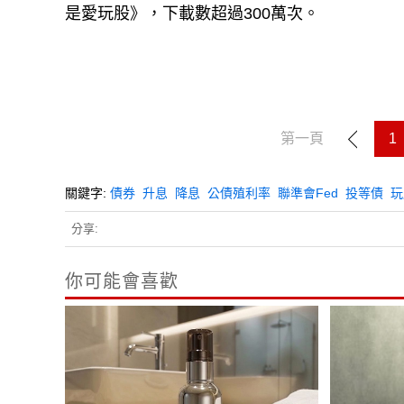
是愛玩股》，下載數超過300萬次。
第一頁
1
關鍵字:
債券
升息
降息
公債殖利率
聯準會Fed
投等債
玩
分享:
你可能會喜歡