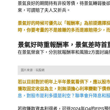
景氣良好的期間持有非投等債，待景氣轉弱後
來，可謂賠了夫人又折兵。
景氣好的時候可優先以「報酬率」為前提選擇
時，你要考量的不是誰賺的多而是誰賠得少，
景氣好時重報酬率，景氣差時首
在景氣榮衰下，分別就報酬率和風險2方面討論
圖片來源：玩股網
若以目前對於明年上半年景氣看俏下，應以股
獲取固定收益為主，則無須擔心利率變動下債
息，對股市是利多還是利空？聯準會升降息和
若欲賺取資本利得者，可待2024年Q4的EP