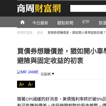
ETF
今日最新
觀點新聞
致
商周財富網
基金
買債券想賺價差，猶如開小車學超跑狂飆？
買債券想賺價差，猶如開小車
避險與固定收益的初衷
玩股網
隨著CPI減緩的好消息，美債殖利率終於破5
有可能賺到價差。這段時間相對於股市盤整，債