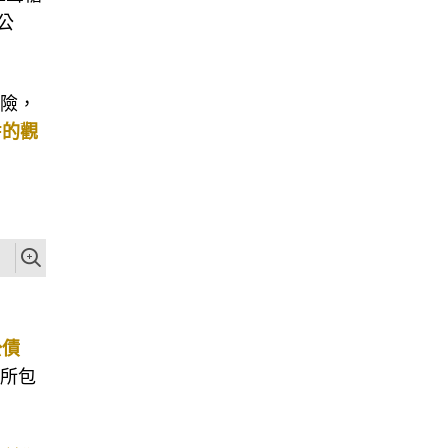
公
風險，
F的觀
公債
內所包