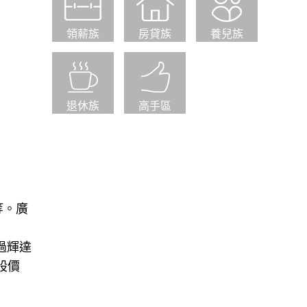
領薪族
房貸族
養兒族
退休族
高手區
等。廣
過輝達
股價