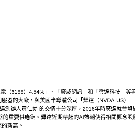
）
（6188）4.54%」、「廣威網訊」和「雲達科技」等
伺服器的大廠，與美國半導體公司「輝達（NVDA-US）
輝達創辦人黃仁勳 的交情十分深厚，2016年時廣達就曾幫
服器的重要供應鏈。輝達近期帶起的AI熱潮使得相關概念股
來的新高。