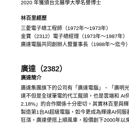
2020 年獲頒台北醫學大學名譽博士
林百里經歷
三愛電子總工程師（1972年～1973年）
金寶（2312）電子總經理（1973年～1987年）
廣達電腦共同創辦人暨董事長（1988年～迄今
廣達（2382）
廣達簡介
廣達集團旗下的公司有「廣達電腦」、「廣明光電
達不但是全球筆電的代工龍頭，也是雲端和 AI
2.18%」的合作關係十分密切。其實林百里與
製造第1台AI超級電腦，如今更成為輝達AI伺
狂漲，廣達便搭上順風車，股價創下2000年以