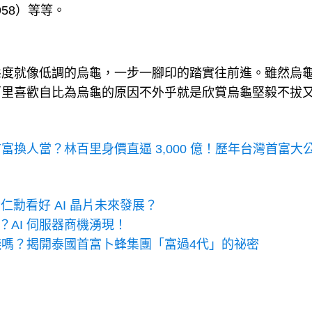
4958）等等。
態度就像低調的烏龜，一步一腳印的踏實往前進。雖然烏
百里喜歡自比為烏龜的原因不外乎就是欣賞烏龜堅毅不拔
富換人當？林百里身價直逼 3,000 億！歷年台灣首富大
黃仁勳看好 AI 晶片未來發展？
？AI 伺服器商機湧現！
嗎？揭開泰國首富卜蜂集團「富過4代」的祕密