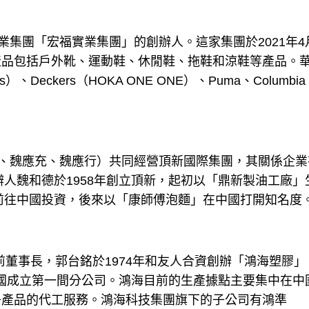
業集團「宏福實業集團」的創辦人。這家集團於2021年4
產品包括戶外靴、運動鞋、休閒鞋、拖鞋和涼鞋等產品。
）、Deckers（HOKA ONE ONE）、Puma、Columbi
交、魏應充、魏應行）共同經營頂新國際集團，其關係企業
辦人魏和德於1958年創立頂新，起初以「鼎新製油工廠」
並前往中國投資，後來以「康師傅泡麵」在中國打開知名度
的前董事長，郭台銘於1974年和友人合資創辦「鴻海塑膠」
在美國成立第一間分公司。鴻海目前的生產據點主要集中在中
子產品的代工服務。鴻海科技集團旗下的子公司有鴻準