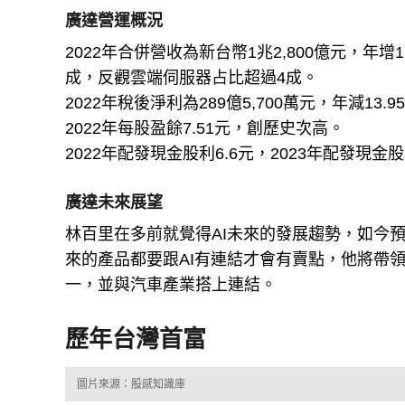
廣達營運概況
2022年合併營收為新台幣1兆2,800億元，年
成，反觀雲端伺服器占比超過4成。
2022年稅後淨利為289億5,700萬元，年減13.9
2022年每股盈餘7.51元，創歷史次高。
2022年配發現金股利6.6元，2023年配發現金
廣達未來展望
林百里在多前就覺得AI未來的發展趨勢，如今
來的產品都要跟AI有連結才會有賣點，他將帶領
一，並與汽車產業搭上連結。
歷年台灣首富
圖片來源：股感知識庫