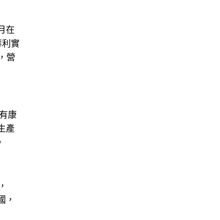
月在
華利實
a，營
有康
生產
。
，
國，