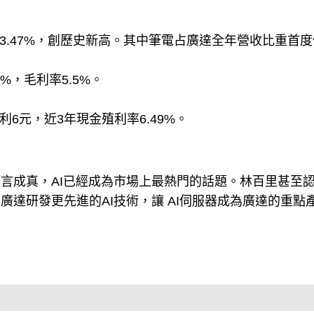
增13.47%，創歷史新高。其中筆電占廣達全年營收比重首度
5%，毛利率5.5%。
股利6元，近3年現金殖利率6.49%。
預言成真，AI已經成為市場上最熱門的話題。林百里甚至
廣達研發更先進的AI技術，讓 AI伺服器成為廣達的重點