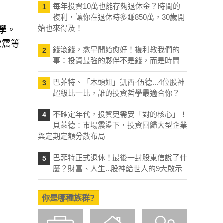
每年投資10萬也能存夠退休金？時間的
1
複利，讓你在退休時多賺850萬，30歲開
始也來得及！
學。
次震等
錢滾錢，愈早開始愈好！複利教我們的
2
事：投資最強的夥伴不是錢，而是時間
巴菲特、「木頭姐」凱西·伍德...4位股神
3
超級比一比，誰的投資哲學最適合你？
不確定年代，投資更需要「對的核心」！
4
貝萊德：市場震盪下，投資回歸大型企業
與定期定額分散布局
巴菲特正式退休！最後一封股東信說了什
5
麼？財富、人生...股神給世人的9大啟示
你是哪種族群?