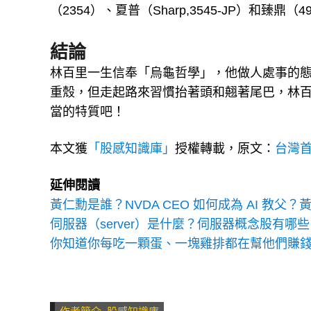
（2354）、夏普（Sharp,3545-JP）和臻鼎（
結論
林百里一生信奉「烏龜哲學」，他做人處事的
重殼，但走起路來習慣抬著頭和翹著尾巴，林
當的特質吧！
本文獲
「股感知識庫」
授權轉載，原文：
台灣首
延伸閱讀
黃仁勳是誰？NVDA CEO 如何成為 AI 教父？
伺服器（server）是什麼？伺服器概念股有哪些
你知道你每吃一顆蛋、一塊雞排都在幫他們賺錢