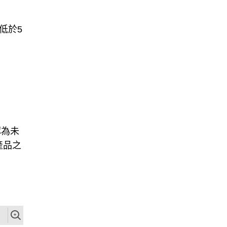
低於5
認為未
產品之