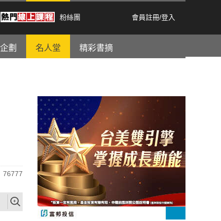
粉絲團
會員註冊
/
登入
企劃
名人堂
精彩書摘
76777