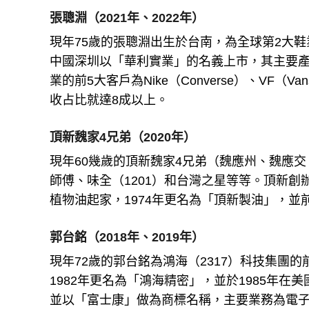
張聰淵（2021年、2022年）
現年75歲的張聰淵出生於台南，為全球第2大鞋
中國深圳以「華利實業」的名義上市，其主要
業的前5大客戶為Nike（Converse）、VF（Vans
收占比就達8成以上。
頂新魏家4兄弟（2020年）
現年60幾歲的頂新魏家4兄弟（魏應州、魏應
師傅、味全（1201）和台灣之星等等。頂新創
植物油起家，1974年更名為「頂新製油」，
郭台銘（2018年、2019年）
現年72歲的郭台銘為鴻海（2317）科技集團
1982年更名為「鴻海精密」，並於1985年
並以「富士康」做為商標名稱，主要業務為電