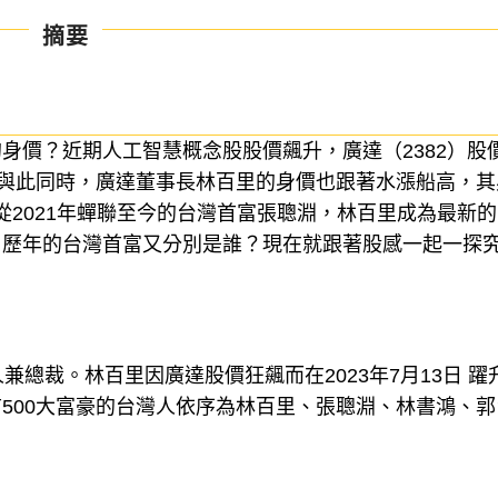
摘要
身價？近期人工智慧概念股股價飆升，廣達（2382）股
新高。與此同時，廣達董事長林百里的身價也跟著水漲船高，
越從2021年蟬聯至今的台灣首富張聰淵，林百里成為最新
？歷年的台灣首富又分別是誰？現在就跟著股感一起一探
兼總裁。林百里因廣達股價狂飆而在2023年7月13日 躍
500大富豪的台灣人依序為林百里、張聰淵、林書鴻、郭