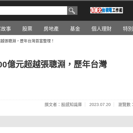
富故事
股票
房地產
基金
個人理財
特別
超越張聰淵，歷年台灣首富整理！
00億元超越張聰淵，歷年台灣
撰文者：股感知識庫
2023.07.20
瀏覽數：