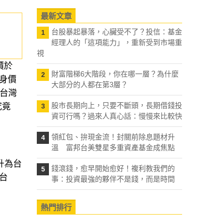
最新文章
台股暴起暴落，心臟受不了？投信：基金
1
經理人的「這項能力」，重新受到市場重
視
價於
財富階梯6大階段，你在哪一層？為什麼
2
其身價
大部分的人都在第3層？
的台灣
股市長期向上，只要不斷頭，長期借錢投
究竟
3
資可行嗎？過來人真心話：慢慢來比較快
領紅包、拚現金流！封關前除息題材升
4
溫 富邦台美雙星多重資產基金成焦點
升為台
錢滾錢，愈早開始愈好！複利教我們的
5
台
事：投資最強的夥伴不是錢，而是時間
熱門排行