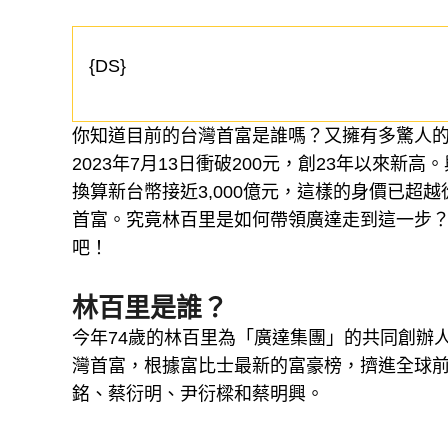
{DS}
你知道目前的台灣首富是誰嗎？又擁有多驚人的
2023年7月13日衝破200元，創23年以來
換算新台幣接近3,000億元，這樣的身價已超
首富。究竟林百里是如何帶領廣達走到這一步
吧！
林百里是誰？
今年74歲的林百里為「廣達集團」的共同創辦人
灣首富，根據富比士最新的富豪榜，擠進全球前
銘、蔡衍明、尹衍樑和蔡明興。