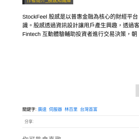
作者簡介_股感知識庫
StockFeel 股感是以普惠金融為核心的財
識。股感透過資訊設計讓用戶產生興趣，透過
Fintech 互動體驗輔助投資者進行交易決策
關鍵字:
廣達
伺服器
林百里
台灣首富
分享: