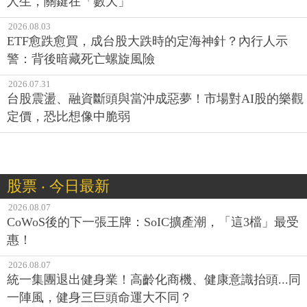
人生，關鍵在「數大」
2026.08.03
ETF愈跌愈買，成台股大跌時的定海神針？內行人示
警：背後暗藏死亡螺旋風險
2026.07.31
台股震盪、融資斷頭與當沖成惡夢！市場對AI股的樂觀
定價，恐比想像中脆弱
股票 ‧ 今日最新
2026.08.07
CoWoS後的下一張王牌：SoIC擴產潮，「這3檔」最受
惠！
2026.08.07
統一集團退出健身業！高齡化商機、健康意識抬頭...同
一陣風，健身三巨頭命運大不同？