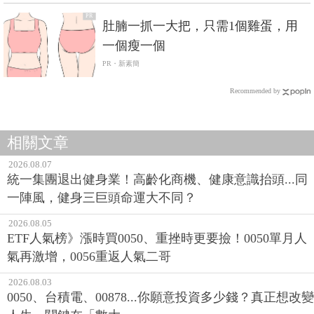
PR
肚腩一抓一大把，只需1個雞蛋，用
一個瘦一個
PR・新素簡
Recommended by
相關文章
2026.08.07
統一集團退出健身業！高齡化商機、健康意識抬頭...同
一陣風，健身三巨頭命運大不同？
2026.08.05
ETF人氣榜》漲時買0050、重挫時更要撿！0050單月人
氣再激增，0056重返人氣二哥
2026.08.03
0050、台積電、00878...你願意投資多少錢？真正想改變