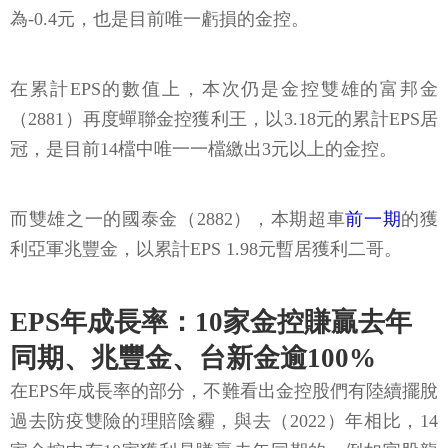
為-0.4元，也是目前唯一虧損的金控。
在累計EPS的數值上，本次仍是金控雙雄的富邦金
（2881）再度蟬聯金控獲利王，以3.18元的累計EPS居
冠，是目前14檔中唯一一檔繳出3元以上的金控。
而雙雄之一的國泰金（2882），本期超車
前一期
的獲
利亞軍兆豐金，以累計EPS 1.98元暫居獲利二哥。
EPS年成長率：10家金控賺贏去年
同期、兆豐金、台新金逾100%
在EPS年成長率的部分，不難看出金控股們有陸續擺脫
過去防疫雙險的理賠陰霾，與去（2022）年相比，14