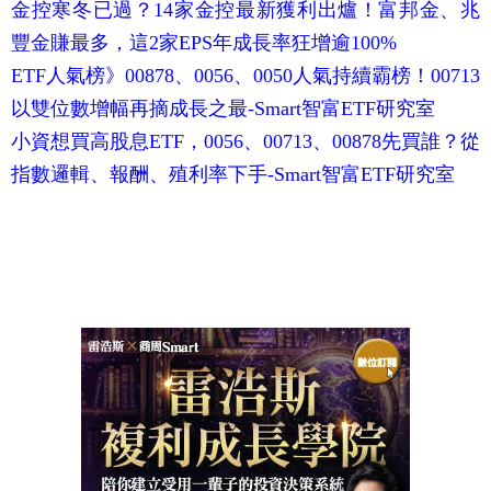
金控寒冬已過？14家金控最新獲利出爐！富邦金、兆
豐金賺最多，這2家EPS年成長率狂增逾100%
ETF人氣榜》00878、0056、0050人氣持續霸榜！00713
以雙位數增幅再摘成長之最-Smart智富ETF研究室
小資想買高股息ETF，0056、00713、00878先買誰？從
指數邏輯、報酬、殖利率下手-Smart智富ETF研究室