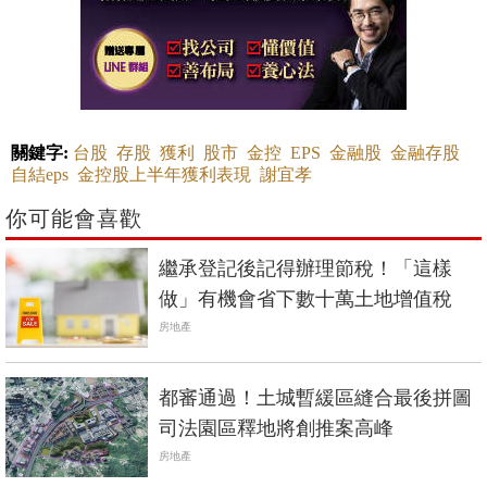
關鍵字:
台股
存股
獲利
股市
金控
EPS
金融股
金融存股
自結eps
金控股上半年獲利表現
謝宜孝
你可能會喜歡
繼承登記後記得辦理節稅！「這樣
做」有機會省下數十萬土地增值稅
房地產
都審通過！土城暫緩區縫合最後拼圖
司法園區釋地將創推案高峰
房地產