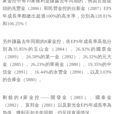
家金控中有10家獲利是賺贏去年同期的，例如官股龍
頭的兆豐金（2886）和民營金控的台新金（2887）EPS
年成長率都繳出超過100%的高水準，分別為128.81%
和106.25%！
另外賺贏去年同期的8家金控，依EPS年成長率高低分
別為35.85%的玉山金（2884）、26.92%的國票金
（2889）、26.58%的第一金（2892）、26.32%的元大
金（2885）、26.23%的華南金（2880）、19.35%的中
信金（2891）、16.44%的永豐金（2890），以及3.03%
的合庫金（5880）。
剩餘的4家金控——開發金（2883）、國泰金
（2882）、富邦金（2881）以及新光金EPS年成長率為
負值，獲利不如去年同期，仍呈現衰退情況。