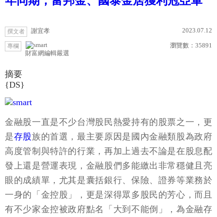
年同期，富邦金、國泰金居獲利冠亞軍
2023.07.12
謝宜孝
撰文者
瀏覽數：
35891
專欄
財富網編輯嚴選
摘要
{DS}
金融股一直是不少台灣股民熱愛持有的股票之一，更
是
存股
族的首選，最主要原因是國內金融類股為政府
高度管制與特許的行業，再加上過去不論是在股息配
發上還是營運表現，金融股們多能繳出非常穩健且亮
眼的成績單，尤其是囊括銀行、保險、證券等業務於
一身的「金控股」，更是深得眾多股民的芳心，而且
有不少家金控被政府點名「大到不能倒」，為金融存