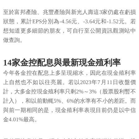
至於富邦產險、兆豐產險與新光人壽這3家仍處在虧損
狀態，累計EPS分別為-4.56元、-3.64元和-1.52元。若
想知道更多細節的朋友，可自行至公開資訊觀測站中
做查詢。
14家金控配息與最新現金殖利率
今年各金控在配息上多呈現縮水，因此在現金殖利率
上自然也不如以往亮麗。若以2023年7月11日收盤價
計，大多金控現金殖利率只剩2%～3%（股票股利暫不
計入），和以前動輒5%、6%的水準有不小的差距。而
與前一期相同的是，現金殖利率表現目前仍是以中信
金4.01%最高。