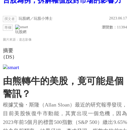
台股為例，拆解權值股對市場的影響力
2023.06.17
玩股網／玩股小博士
撰文者
瀏覽數：
11394
專欄
玩股網
圖片來源：達志影像
摘要
{DS}
由熊轉牛的美股，竟可能是個
警訊？
根據艾倫・斯隆（Allan Sloan）最近的研究報導發現，
目前美股恢復牛市動能，其實出現一個危機，因為
2023年前5個月的標普500指數（S&P 500）繳出9.65%