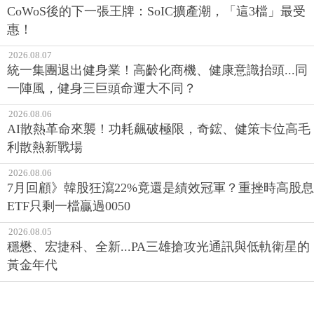
CoWoS後的下一張王牌：SoIC擴產潮，「這3檔」最受
惠！
2026.08.07
統一集團退出健身業！高齡化商機、健康意識抬頭...同
一陣風，健身三巨頭命運大不同？
2026.08.06
AI散熱革命來襲！功耗飆破極限，奇鋐、健策卡位高毛
利散熱新戰場
2026.08.06
7月回顧》韓股狂瀉22%竟還是績效冠軍？重挫時高股息
ETF只剩一檔贏過0050
2026.08.05
穩懋、宏捷科、全新...PA三雄搶攻光通訊與低軌衛星的
黃金年代