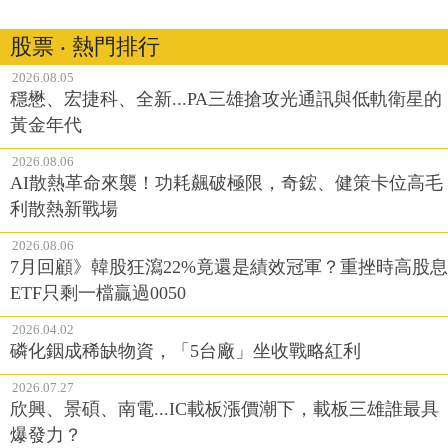
股票 ‧ 熱門排行
2026.08.05
穩懋、宏捷科、全新...PA三雄搶攻光通訊與低軌衛星的
黃金年代
2026.08.06
AI散熱革命來襲！功耗飆破極限，奇鋐、健策卡位高毛
利散熱新戰場
2026.08.06
7月回顧》韓股狂瀉22%竟還是績效冠軍？重挫時高股息
ETF只剩一檔贏過0050
2026.04.02
磷化銦成稀缺物資，「5台廠」坐收戰略紅利
2026.07.27
欣興、景碩、南電...IC載板漲價潮下，載板三雄誰最具
爆發力？