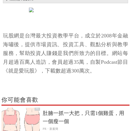
玩股網是台灣最大投資教學平台，成立於2008年金融
海嘯後，提供市場資訊、投資工具、觀點分析與教學
服務，幫助投資人賺錢是我們所致力的目標。網站每
月超過百萬人造訪，會員超過35萬，自製Podcast節目
《就是愛玩股》，下載數超過300萬次。
你可能會喜歡
PR
肚腩一抓一大把，只需1個雞蛋，用
一個瘦一個
PR・新素簡