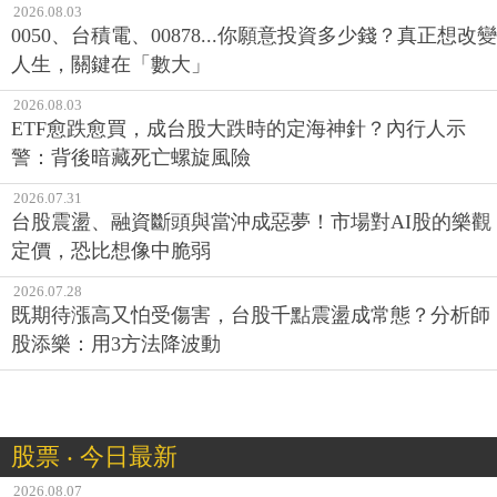
2026.08.03
0050、台積電、00878...你願意投資多少錢？真正想改變
人生，關鍵在「數大」
2026.08.03
ETF愈跌愈買，成台股大跌時的定海神針？內行人示
警：背後暗藏死亡螺旋風險
2026.07.31
台股震盪、融資斷頭與當沖成惡夢！市場對AI股的樂觀
定價，恐比想像中脆弱
2026.07.28
既期待漲高又怕受傷害，台股千點震盪成常態？分析師
股添樂：用3方法降波動
股票 ‧ 今日最新
2026.08.07