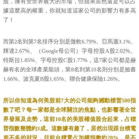
股，擁有全世界最大的市場，但蘋果居然還是可以占
據這麼高的權重，你就知道這家公司的影響力有多高
了！
而第2名到第7名排序分別是微軟6.79%、亞馬遜3.1%、
輝達2.67%、（Google母公司）字母控股A股2.02%、
特斯拉1.85%、字母控股C股1.77%，這7家公司都是赫
赫有名的全球產業龍頭，第8名到第10名則分別是臉書
1.66%、波克夏B股1.65%、聯合健康保險1.26%。
所以你知道為何美股前7大的公司能夠撼動標普500指
數了吧？每一家都是全球關注的焦點，也影響著全世
界發展及走勢，這前10名的美股權值股合起來，占標
普指數整體約3成。這數據有趣了，居然出現跟台積電
差不多的狀況，目前台積電占加權指數約28%，是不