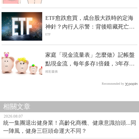
ETF愈跌愈買，成台股大跌時的定海
神針？內行人示警：背後暗藏死亡螺
旋風險
ETF
家庭「現金流量表」怎麼做》記帳盤
點現金流，每年多存1倍錢，3年存下
150萬
精彩書摘
Recommended by
相關文章
2026.08.07
統一集團退出健身業！高齡化商機、健康意識抬頭...同
一陣風，健身三巨頭命運大不同？