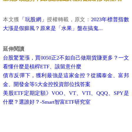
本文獲
「玩股網」
授權轉載，原文：
2023年標普指數
大漲是假膨風？原來是「水果」盤在搞鬼...
延伸閱讀
台股驚驚漲，買0050正2不如自己做期貨賺更多？一文
看懂什麼是槓桿ETF、該留意什麼
債市反彈下，獲利最強是這家金控？從國泰金、富邦
金、開發金等5大金控投資部位找答案
美股ETF定期定額》VOO、VT、VTI、QQQ、SPY是
什麼？選誰好？-Smart智富ETF研究室