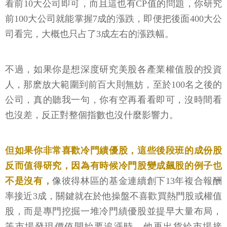
看前10大公司即可，而且這也有CP值的問題，你研究
前100大公司就能掌握7成的漲跌，即便把後面400大公
司看完，大概也只占了3成左右的漲跌幅。
不過，如果你是想深度研究美股各產業權值股的投資
人，那麽放大範圍到前百大則無妨，至於100名之後的
公司，真的聽我一句，你有空再看看即可，沒時間看
也沒差，反正對整個指數也沒什麼影響力。
但如果你非常喜歡冷門績優股，這些後段班的成份股
反而值得研究，因為有時候冷門股變成飆股的例子也
不是沒有，
像彼得林區的基金連續創下13年複合報酬
率接近3成，關鍵就在於他操盤不喜歡買熱門股或權值
股，而是專門挖掘一堆冷門績優股並提早大量布局，
等市場發現價值開始要追漲時，他再出貨給市場接