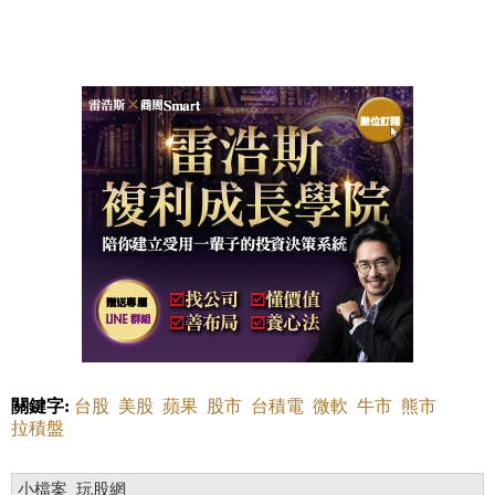
關鍵字:
台股
美股
蘋果
股市
台積電
微軟
牛市
熊市
拉積盤
小檔案_玩股網