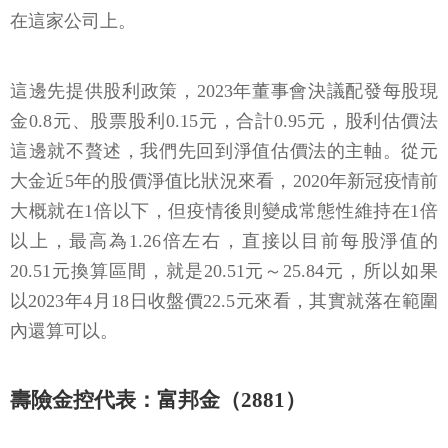
在這家公司上。
這邊先提供股利政策，2023年董事會決議配發每股現
金0.8元、股票股利0.15元，合計0.95元，股利估價法
這邊就不贅述，我們先回到淨值估價法的主軸。從元
大金近5年的股價淨值比狀況來看，2020年新冠疫情前
大概就在1倍以下，但疫情後則變成常態性維持在1倍
以上，最高為1.26倍左右，直接以目前每股淨值的
20.51元換算區間，就是20.51元～25.84元，所以如果
以2023年4月18日收盤價22.5元來看，其實就落在範圍
內還算可以。
壽險金控代表：富邦金（2881）