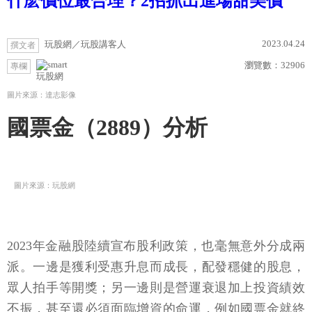
什麽價位最合理？2招抓出進場甜美價
2023.04.24
玩股網／玩股講客人
撰文者
瀏覽數：
32906
專欄
玩股網
圖片來源：達志影像
國票金（2889）分析
圖片來源：玩股網
2023年金融股陸續宣布股利政策，也毫無意外分成兩
派。一邊是獲利受惠升息而成長，配發穩健的股息，
眾人拍手等開獎；另一邊則是營運衰退加上投資績效
不振，甚至還必須面臨增資的命運，例如國票金就終