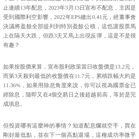
止連續13年配息，2023年3月13日宣布不配息，主因是
受到國際利空影響，2022年EPS繳出0.41元，經董事會
決議將盈餘全部提列到特別盈餘公積，這也讓股票馬
上在隔天大跌，但跌3天又馬上出現反彈，這是不是很
有趣？
如果按股價來算，宣布股利政策當日收盤價是13.2元，
而第3天殺到最低的收盤價在11.7元，累積跌幅大約是
11.36%，如果用除息角度來說，你可以視為國票金已
經除息，隨即又在4個交易日之後超越前高，等於是完
成填息。
但投資哪有這麼神的事情？知道配息爛就空手，買在
剛好最低點，並在下一個高點退場，這種成功率微乎