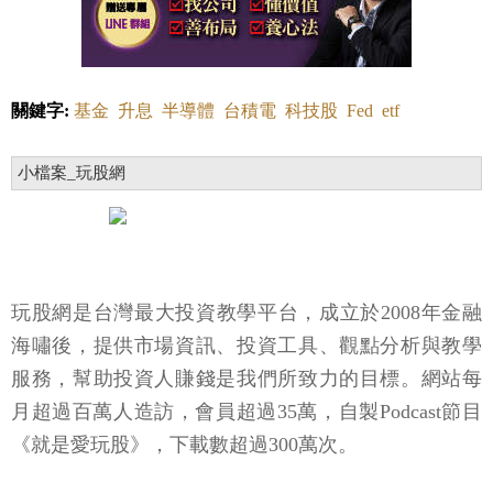
關鍵字:
基金
升息
半導體
台積電
科技股
Fed
etf
小檔案_玩股網
玩股網是台灣最大投資教學平台，成立於2008年金融
海嘯後，提供市場資訊、投資工具、觀點分析與教學
服務，幫助投資人賺錢是我們所致力的目標。網站每
月超過百萬人造訪，會員超過35萬，自製Podcast節目
《就是愛玩股》，下載數超過300萬次。