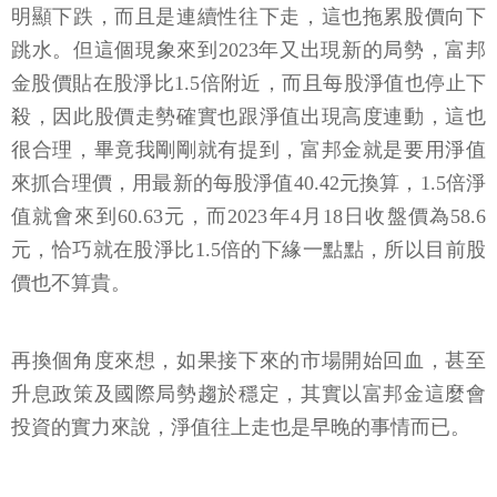
明顯下跌，而且是連續性往下走，這也拖累股價向下
跳水。但這個現象來到2023年又出現新的局勢，富邦
金股價貼在股淨比1.5倍附近，而且每股淨值也停止下
殺，因此股價走勢確實也跟淨值出現高度連動，這也
很合理，畢竟我剛剛就有提到，富邦金就是要用淨值
來抓合理價，用最新的每股淨值40.42元換算，1.5倍淨
值就會來到60.63元，而2023年4月18日收盤價為58.6
元，恰巧就在股淨比1.5倍的下緣一點點，所以目前股
價也不算貴。
再換個角度來想，如果接下來的市場開始回血，甚至
升息政策及國際局勢趨於穩定，其實以富邦金這麼會
投資的實力來說，淨值往上走也是早晚的事情而已。