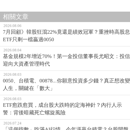
相關文章
2026.08.06
7月回顧》韓股狂瀉22%竟還是績效冠軍？重挫時高股息
ETF只剩一檔贏過0050
2026.08.04
基金規模2年增近70%！第一金投信董事長尤昭文：投信
迎向大資產管理時代
2026.08.03
0050、台積電、00878...你願意投資多少錢？真正想改變
人生，關鍵在「數大」
2026.08.03
ETF愈跌愈買，成台股大跌時的定海神針？內行人示
警：背後暗藏死亡螺旋風險
2026.07.24
「這個指數」吃滿AI行情、今年漲贏台積電？台股開盤