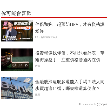
你可能會喜歡
PR
伴侶和妳一起預防HPV，才有資格說
愛妳！
PR・台灣癌症基金會
投資就像找伴侶，不能只看外表！華
爾街操盤手：注重價格勝過內在價
值，小心錯把黃銅當黃金
股票
金融股漲這麼多還能入手嗎？法人同
步買超這11檔，哪幾檔還算便宜？
股票
Recommended by