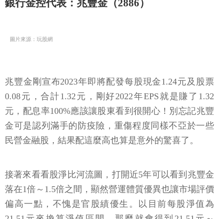
銀行金控代表：兆豐金（2886）
圖片來源：玩股網
兆豐金剛宣布2023年即將配發每股現金1.24元及股票
0.08元，合計1.32元，剛好2022年EPS就是賺了1.32
元，配息率100%應該讓股東看到很開心！別忘記兆豐
金可是認列滿手的防疫險，重傷程度同樣不亞於一些
民營金融股，結果配這麼高也算是意外的驚喜了。
接著來看看股淨比河流圖，打開近5年可以看到兆豐金
落在1倍～1.5倍之間，顯然營運體質優異也讓市場評價
偏高一點，不愧是官股績優生。以目前每股淨值為
21.51元來換算淨值區間，那麼就會得到21.51元～