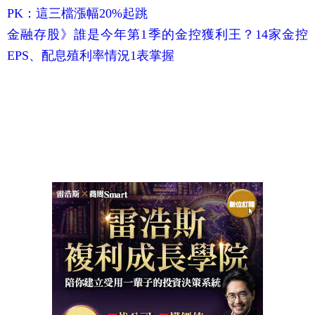
PK：這三檔漲幅20%起跳
金融存股》誰是今年第1季的金控獲利王？14家金控
EPS、配息殖利率情況1表掌握