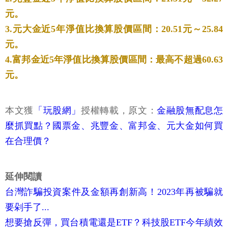
元。
3.元大金近5年淨值比換算股價區間：20.51元～25.84
元。
4.富邦金近5年淨值比換算股價區間：最高不超過60.63
元。
本文獲
「玩股網」
授權轉載，原文：
金融股無配息怎
麼抓買點？國票金、兆豐金、富邦金、元大金如何買
在合理價？
延伸閱讀
台灣詐騙投資案件及金額再創新高！2023年再被騙就
要剁手了...
想要搶反彈，買台積電還是ETF？科技股ETF今年績效