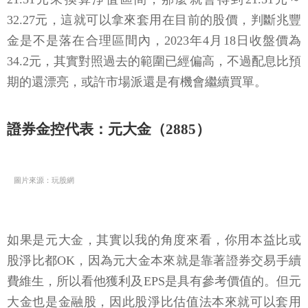
32.27元，這就可以拿來套用在目前的股價，判斷兆豐
金是不是落在合理區間內，2023年4月18日收盤價為
34.2元，其實對照過去的範圍已經偏高，不過配息比預
期的還漂亮，或許市場派還是有機會繼續買單。
證券金控代表：元大金（2885）
圖片來源：玩股網
如果是元大金，其實以我的角度來看，你用本益比或
股淨比都OK，因為元大金本來就是靠著證券交易手續
費維生，所以看他獲利及EPS是具有參考價值的。但元
大金也是金融股，因此股淨比估值法本來就可以套用