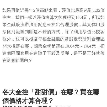
如果再從近幾年2個高點來看，淨值比最高來到1.32倍
左右，我們一樣以淨值換算之後獲得到14.4元，所以如
果金融股沒辦法用配息來抓出合理股價，其實你用股
淨比河流圖判斷是不錯的方式，除了利用淨值比較客
觀外，也可以根據每檔金融股的常態走勢研判合理區
間大概落在哪，國票金就是落在10.64元～14.4元，把
這個區間套用在這陣子下殺及反彈，是不是正好就落
在這個範圍內？
各大金控「甜甜價」在哪？買在哪
個價格才算合理？