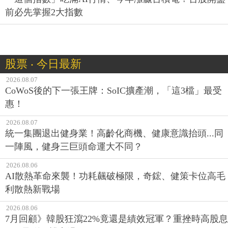
前必先掌握2大指數
股票 ‧ 今日最新
2026.08.07
CoWoS後的下一張王牌：SoIC擴產潮，「這3檔」最受
惠！
2026.08.07
統一集團退出健身業！高齡化商機、健康意識抬頭...同
一陣風，健身三巨頭命運大不同？
2026.08.06
AI散熱革命來襲！功耗飆破極限，奇鋐、健策卡位高毛
利散熱新戰場
2026.08.06
7月回顧》韓股狂瀉22%竟還是績效冠軍？重挫時高股息