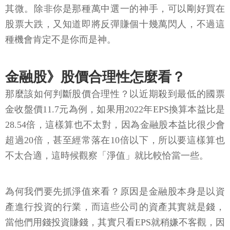
其微。除非你是那種萬中選一的神手，可以剛好買在
股票大跌，又知道即將反彈賺個十幾萬閃人，不過這
種機會肯定不是你而是神。
金融股》股價合理性怎麼看？
那麼該如何判斷股價合理性？以近期殺到最低的國票
金收盤價11.7元為例，如果用2022年EPS換算本益比是
28.54倍，這樣算也不太對，因為金融股本益比很少會
超過20倍，甚至經常落在10倍以下，所以要這樣算也
不太合適，這時候觀察「淨值」就比較恰當一些。
為何我們要先抓淨值來看？原因是金融股本身是以資
產進行投資的行業，而這些公司的資產其實就是錢，
當他們用錢投資賺錢，其實只看EPS就稍嫌不客觀，因