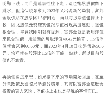
明顯下跌，而且是連續性往下走，這也拖累股價向下
跳水。但這個現象來到2023年又出現新的局勢，富邦
金股價貼在股淨比1.5倍附近，而且每股淨值也停止下
殺，因此股價走勢確實也跟淨值出現高度連動，這也
很合理，畢竟我剛剛就有提到，富邦金就是要用淨值
來抓合理價，用最新的每股淨值40.42元換算，1.5倍淨
值就會來到60.63元，而2023年4月18日收盤價為58.6
元，恰巧就在股淨比1.5倍的下緣一點點，所以目前股
價也不算貴。
再換個角度來想，如果接下來的市場開始回血，甚至
升息政策及國際局勢趨於穩定，其實以富邦金這麼會
投資的實力來說，淨值往上走也是早晚的事情而已。