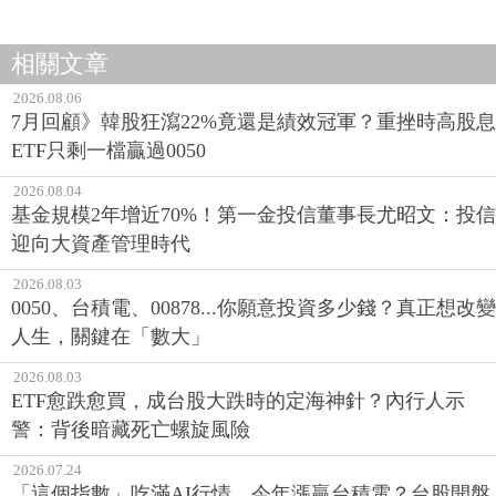
相關文章
2026.08.06
7月回顧》韓股狂瀉22%竟還是績效冠軍？重挫時高股息
ETF只剩一檔贏過0050
2026.08.04
基金規模2年增近70%！第一金投信董事長尤昭文：投信
迎向大資產管理時代
2026.08.03
0050、台積電、00878...你願意投資多少錢？真正想改變
人生，關鍵在「數大」
2026.08.03
ETF愈跌愈買，成台股大跌時的定海神針？內行人示
警：背後暗藏死亡螺旋風險
2026.07.24
「這個指數」吃滿AI行情、今年漲贏台積電？台股開盤