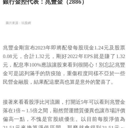
銀行金控代表：兆豐金（2886）
圖片來源：玩股網
兆豐金剛宣布2023年即將配發每股現金1.24元及股票
0.08元，合計1.32元，剛好2022年EPS就是賺了1.32
元，配息率100%應該讓股東看到很開心！別忘記兆豐
金可是認列滿手的防疫險，重傷程度同樣不亞於一些
民營金融股，結果配這麼高也算是意外的驚喜了。
接著來看看股淨比河流圖，打開近5年可以看到兆豐金
落在1倍～1.5倍之間，顯然營運體質優異也讓市場評價
偏高一點，不愧是官股績優生。以目前每股淨值為
21.51元來換算淨值區間，那麼就會得到21.51元～