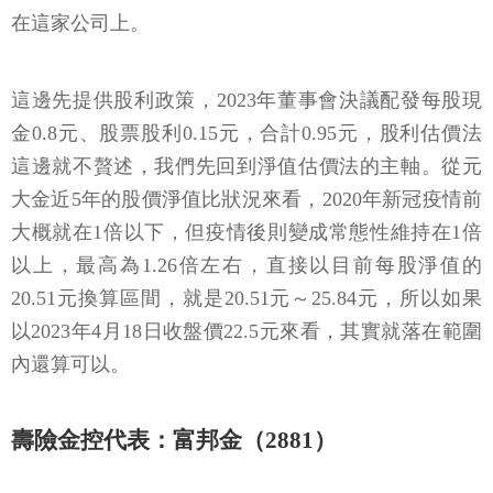
在這家公司上。
這邊先提供股利政策，2023年董事會決議配發每股現
金0.8元、股票股利0.15元，合計0.95元，股利估價法
這邊就不贅述，我們先回到淨值估價法的主軸。從元
大金近5年的股價淨值比狀況來看，2020年新冠疫情前
大概就在1倍以下，但疫情後則變成常態性維持在1倍
以上，最高為1.26倍左右，直接以目前每股淨值的
20.51元換算區間，就是20.51元～25.84元，所以如果
以2023年4月18日收盤價22.5元來看，其實就落在範圍
內還算可以。
壽險金控代表：富邦金（2881）