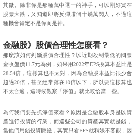
其微。除非你是那種萬中選一的神手，可以剛好買在
股票大跌，又知道即將反彈賺個十幾萬閃人，不過這
種機會肯定不是你而是神。
金融股》股價合理性怎麼看？
那麼該如何判斷股價合理性？以近期殺到最低的國票
金收盤價11.7元為例，如果用2022年EPS換算本益比是
28.54倍，這樣算也不太對，因為金融股本益比很少會
超過20倍，甚至經常落在10倍以下，所以要這樣算也
不太合適，這時候觀察「淨值」就比較恰當一些。
為何我們要先抓淨值來看？原因是金融股本身是以資
產進行投資的行業，而這些公司的資產其實就是錢，
當他們用錢投資賺錢，其實只看EPS就稍嫌不客觀，因