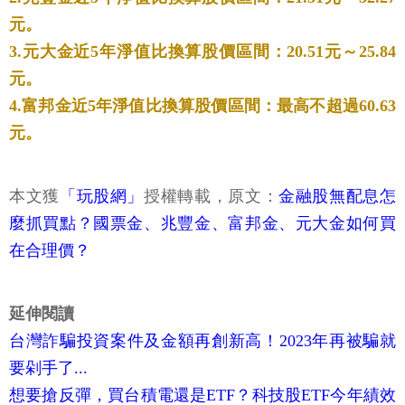
元。
3.元大金近5年淨值比換算股價區間：20.51元～25.84
元。
4.富邦金近5年淨值比換算股價區間：最高不超過60.63
元。
本文獲
「玩股網」
授權轉載，原文：
金融股無配息怎
麼抓買點？國票金、兆豐金、富邦金、元大金如何買
在合理價？
延伸閱讀
台灣詐騙投資案件及金額再創新高！2023年再被騙就
要剁手了...
想要搶反彈，買台積電還是ETF？科技股ETF今年績效