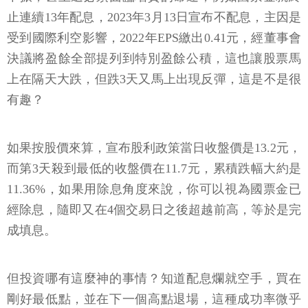
止連續13年配息，2023年3月13日宣布不配息，主因是
受到國際利空影響，2022年EPS繳出0.41元，經董事會
決議將盈餘全部提列到特別盈餘公積，這也讓股票馬
上在隔天大跌，但跌3天又馬上出現反彈，這是不是很
有趣？
如果按股價來算，宣布股利政策當日收盤價是13.2元，
而第3天殺到最低的收盤價在11.7元，累積跌幅大約是
11.36%，如果用除息角度來說，你可以視為國票金已
經除息，隨即又在4個交易日之後超越前高，等於是完
成填息。
但投資哪有這麼神的事情？知道配息爛就空手，買在
剛好最低點，並在下一個高點退場，這種成功率微乎