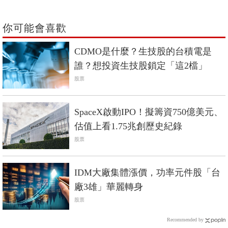
你可能會喜歡
CDMO是什麼？生技股的台積電是
誰？想投資生技股鎖定「這2檔」
股票
SpaceX啟動IPO！擬籌資750億美元、
估值上看1.75兆創歷史紀錄
股票
IDM大廠集體漲價，功率元件股「台
廠3雄」華麗轉身
股票
Recommended by