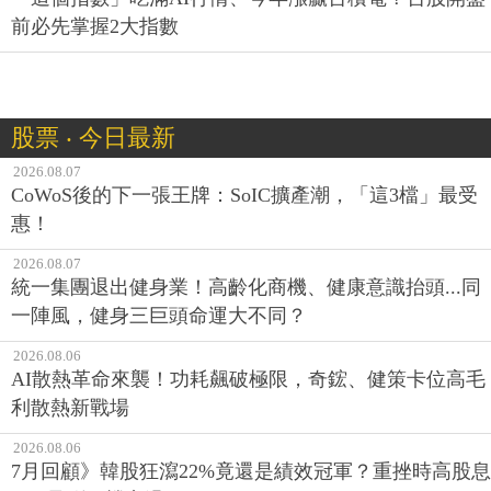
前必先掌握2大指數
股票 ‧ 今日最新
2026.08.07
CoWoS後的下一張王牌：SoIC擴產潮，「這3檔」最受
惠！
2026.08.07
統一集團退出健身業！高齡化商機、健康意識抬頭...同
一陣風，健身三巨頭命運大不同？
2026.08.06
AI散熱革命來襲！功耗飆破極限，奇鋐、健策卡位高毛
利散熱新戰場
2026.08.06
7月回顧》韓股狂瀉22%竟還是績效冠軍？重挫時高股息