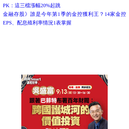
PK：這三檔漲幅20%起跳
金融存股》誰是今年第1季的金控獲利王？14家金控
EPS、配息殖利率情況1表掌握