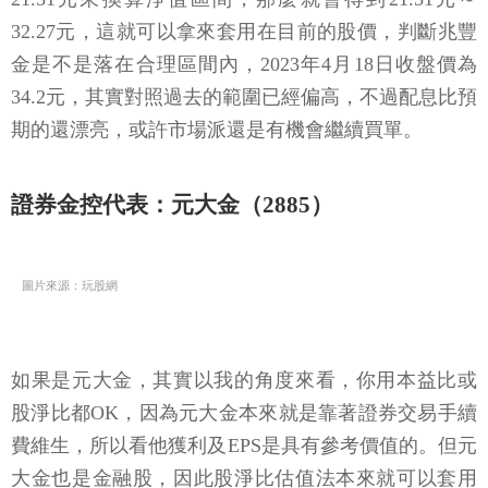
32.27元，這就可以拿來套用在目前的股價，判斷兆豐
金是不是落在合理區間內，2023年4月18日收盤價為
34.2元，其實對照過去的範圍已經偏高，不過配息比預
期的還漂亮，或許市場派還是有機會繼續買單。
證券金控代表：元大金（2885）
圖片來源：玩股網
如果是元大金，其實以我的角度來看，你用本益比或
股淨比都OK，因為元大金本來就是靠著證券交易手續
費維生，所以看他獲利及EPS是具有參考價值的。但元
大金也是金融股，因此股淨比估值法本來就可以套用