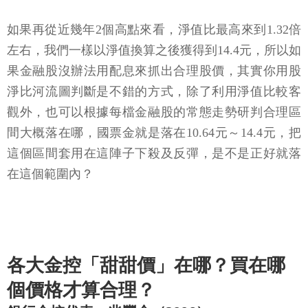
如果再從近幾年2個高點來看，淨值比最高來到1.32倍
左右，我們一樣以淨值換算之後獲得到14.4元，所以如
果金融股沒辦法用配息來抓出合理股價，其實你用股
淨比河流圖判斷是不錯的方式，除了利用淨值比較客
觀外，也可以根據每檔金融股的常態走勢研判合理區
間大概落在哪，國票金就是落在10.64元～14.4元，把
這個區間套用在這陣子下殺及反彈，是不是正好就落
在這個範圍內？
各大金控「甜甜價」在哪？買在哪
個價格才算合理？