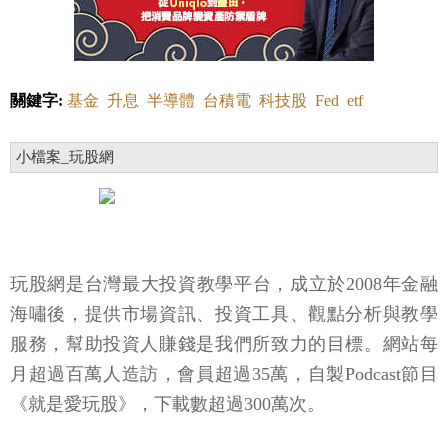
關鍵字:
基金
升息
半導體
台積電
科技股
Fed
etf
小檔案_玩股網
玩股網是台灣最大投資教學平台，成立於2008年金融
海嘯後，提供市場資訊、投資工具、觀點分析與教學
服務，幫助投資人賺錢是我們所致力的目標。網站每
月超過百萬人造訪，會員超過35萬，自製Podcast節目
《就是愛玩股》，下載數超過300萬次。