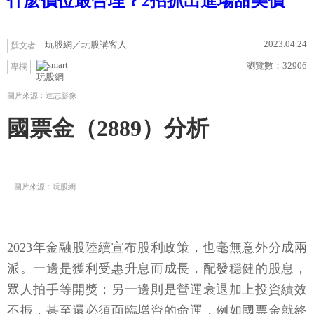
什麽價位最合理？2招抓出進場甜美價
2023.04.24
玩股網／玩股講客人
撰文者
瀏覽數：
32906
專欄
玩股網
圖片來源：達志影像
國票金（2889）分析
圖片來源：玩股網
2023年金融股陸續宣布股利政策，也毫無意外分成兩
派。一邊是獲利受惠升息而成長，配發穩健的股息，
眾人拍手等開獎；另一邊則是營運衰退加上投資績效
不振，甚至還必須面臨增資的命運，例如國票金就終