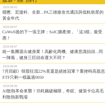
2026.08.05
穩懋、宏捷科、全新...PA三雄搶攻光通訊與低軌衛星的
黃金年代
2026.08.07
CoWoS後的下一張王牌：SoIC擴產潮，「這3檔」最受
惠！
2026.08.07
統一集團退出健身業！高齡化商機、健康意識抬頭...同
一陣風，健身三巨頭命運大不同？
2026.08.06
7月回顧》韓股狂瀉22%竟還是績效冠軍？重挫時高股息
ETF只剩一檔贏過0050
2026.08.06
AI散熱革命來襲！功耗飆破極限，奇鋐、健策卡位高毛
利散熱新戰場