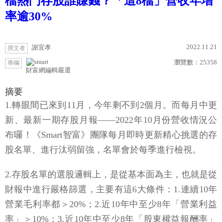
檔熱門存股誰賺錢？「這8檔」營收年增
率逾30%
2022.11.21
謝宜孝
撰文者
瀏覽數：
25358
專欄
財富網編輯嚴選
摘要
1.轉眼間已來到11月，今年剩不到2個月。而每月中更
新、最新一期存股月報——2022年10月份營收情況公
布囉！《Smart智富》團隊每月即時更新精心挑選的存
股名單、進行汰弱留強，名單會於每季進行檢視。
2.存股名單的選股邏輯上，是從基本面為主，也就是從
財報中進行嚴格篩選，主要有這6大條件：1.連續10年
營業毛利率都＞20%；2.近10年中至少8年「營業利益
率」＞10%；3.近10年中至少8年「股東權益報酬率」