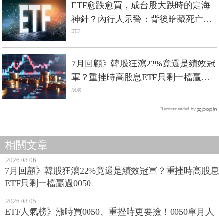
ETF愈跌愈買，成台股大跌時的定海
神針？內行人示警：背後暗藏死亡螺
旋風險
ETF
7月回顧》韓股狂瀉22%竟還是績效冠
軍？重挫時高股息ETF只剩一檔贏過
0050
股票
Recommended by
相關文章
2026.08.06
7月回顧》韓股狂瀉22%竟還是績效冠軍？重挫時高股息
ETF只剩一檔贏過0050
2026.08.05
ETF人氣榜》漲時買0050、重挫時更要撿！0050單月人