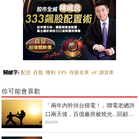
關鍵字:
配息
存股
獲利
EPS
存股名單
etf
謝宜孝
你可能會喜歡
「兩年內幹掉台積電！」聯電老總誇
口兩天後，百億廠房被燒光...回顧晶
圓雙雄的恩仇史
觀點新聞