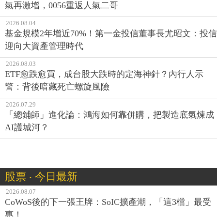
氣再激增，0056重返人氣二哥
2026.08.04
基金規模2年增近70%！第一金投信董事長尤昭文：投信
迎向大資產管理時代
2026.08.03
ETF愈跌愈買，成台股大跌時的定海神針？內行人示
警：背後暗藏死亡螺旋風險
2026.07.29
「總鋪師」進化論：鴻海如何靠併購，把製造底氣煉成
AI護城河？
股票 ‧ 今日最新
2026.08.07
CoWoS後的下一張王牌：SoIC擴產潮，「這3檔」最受
惠！