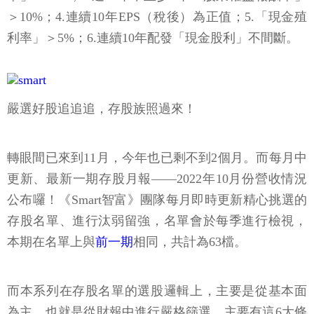
＞10%；4.連續10年EPS（稅後）為正值；5.「現金殖
利率」＞5%；6.連續10年配發「現金股利」不間斷。
嚴選好股追追追，存股族照過來！
轉眼間已來到11月，今年也已剩不到2個月。而每月中
更新、最新一期存股月報——2022年10月份營收情況
公布囉！《Smart智富》團隊每月即時更新精心挑選的
存股名單、進行汰弱留強，名單會於每季進行檢視，
本期在名單上與
前一期
相同，共計為63檔。
而本系列在存股名單的選股邏輯上，主要是從基本面
為主，也就是從財報中進行嚴格篩選，主要有這6大條