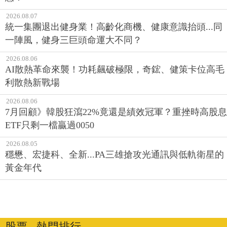
2026.08.07
統一集團退出健身業！高齡化商機、健康意識抬頭...同
一陣風，健身三巨頭命運大不同？
2026.08.06
AI散熱革命來襲！功耗飆破極限，奇鋐、健策卡位高毛
利散熱新戰場
2026.08.06
7月回顧》韓股狂瀉22%竟還是績效冠軍？重挫時高股息
ETF只剩一檔贏過0050
2026.08.05
穩懋、宏捷科、全新...PA三雄搶攻光通訊與低軌衛星的
黃金年代
股票 ‧ 熱門排行