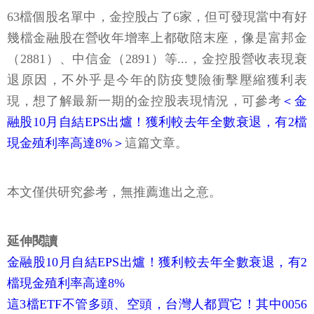
63檔個股名單中，金控股占了6家，但可發現當中有好
幾檔金融股在營收年增率上都敬陪末座，像是富邦金
（2881）、中信金（2891）等...，金控股營收表現衰
退原因，不外乎是今年的防疫雙險衝擊壓縮獲利表
現，想了解最新一期的金控股表現情況，可參考
＜金
融股10月自結EPS出爐！獲利較去年全數衰退，有2檔
現金殖利率高達8%＞
這篇文章。
本文僅供研究參考，無推薦進出之意。
延伸閱讀
金融股10月自結EPS出爐！獲利較去年全數衰退，有2
檔現金殖利率高達8%
這3檔ETF不管多頭、空頭，台灣人都買它！其中0056