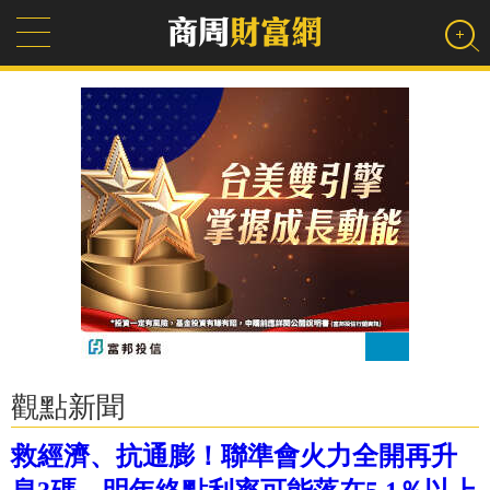
觀點新聞
救經濟、抗通膨！聯準會火力全開再升