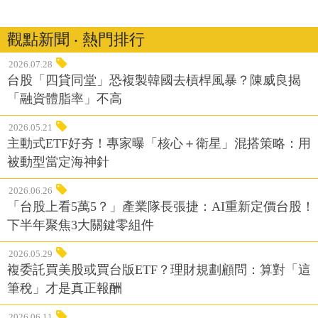
觀點新聞 ‧ 熱門排行
2026.07.28
台股「四貸同堂」恐複製韓國去槓桿風暴？陳威良揭
「融資體脂率」不高
2026.05.21
主動式ETF好夯！專家曝「核心＋衛星」混搭策略：用
被動型當定海神針
2026.06.26
「台股上看5萬5？」產業隊長張捷：AI重新定價台股！
下半年聚焦3大關鍵零組件
2026.05.29
複委託買美股或買台版ETF？理財規劃顧問：算對「這
筆稅」才是真正報酬
2026.06.11