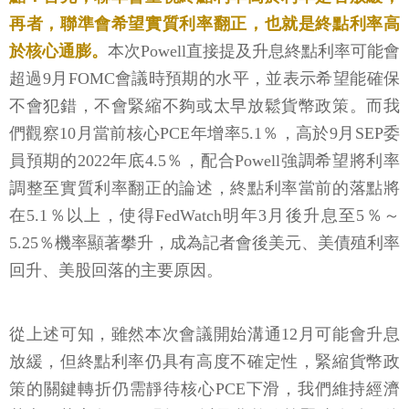
再者，聯準會希望實質利率翻正，也就是終點利率高
於核心通膨。
本次Powell直接提及升息終點利率可能會
超過9月FOMC會議時預期的水平，並表示希望能確保
不會犯錯，不會緊縮不夠或太早放鬆貨幣政策。而我
們觀察10月當前核心PCE年增率5.1％，高於9月SEP委
員預期的2022年底4.5％，配合Powell強調希望將利率
調整至實質利率翻正的論述，終點利率當前的落點將
在5.1％以上，使得FedWatch明年3月後升息至5％～
5.25％機率顯著攀升，成為記者會後美元、美債殖利率
回升、美股回落的主要原因。
從上述可知，雖然本次會議開始溝通12月可能會升息
放緩，但終點利率仍具有高度不確定性，緊縮貨幣政
策的關鍵轉折仍需靜待核心PCE下滑，我們維持經濟