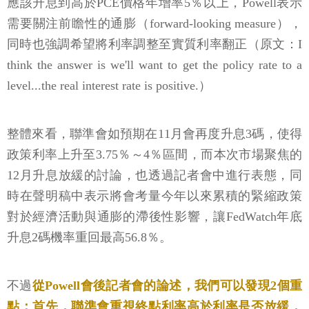
應該升息到高於PCE價格年增率5％以上，Powell表示
需要關注前瞻性的通膨（forward-looking measure），
同時也強調希望將利率調整至實質利率翻正（原文：I
think the answer is we'll want to get the policy rate to a
level...the real interest rate is positive.）
整體來看，聯準會如預期在11月會再度升息3碼，使得
政策利率上升至3.75％～4％區間，而本次市場聚焦的
12月升息放緩的討論，也透過記者會中進行表態，同
時在聲明稿中表示將會考量今年以來累積的緊縮政策
對於經濟活動與通膨的滯後性影響，讓FedWatch年底
升息2碼機率重回最高56.8％。
不過
從Powell會後記者會的論述，我們可以發現2個重
點：首先，聯準會重視終點利率高於利率是否放緩，