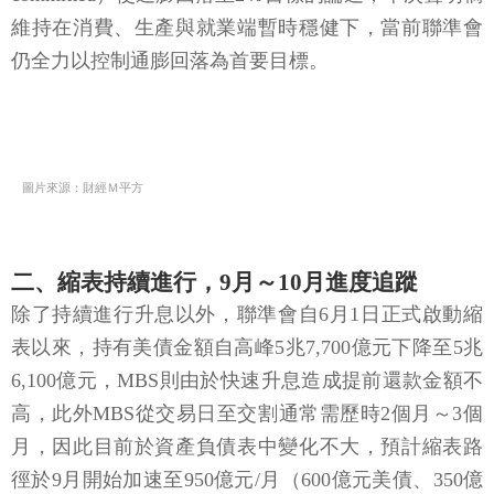
維持在消費、生產與就業端暫時穩健下，當前聯準會
仍全力以控制通膨回落為首要目標。
圖片來源：財經Ｍ平方
二、縮表持續進行，9月～10月進度追蹤
除了持續進行升息以外，聯準會自6月1日正式啟動縮
表以來，持有美債金額自高峰5兆7,700億元下降至5兆
6,100億元，MBS則由於快速升息造成提前還款金額不
高，此外MBS從交易日至交割通常需歷時2個月～3個
月，因此目前於資產負債表中變化不大，預計縮表路
徑於9月開始加速至950億元/月（600億元美債、350億