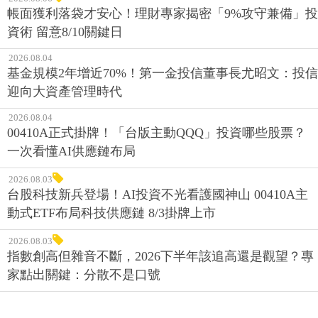
帳面獲利落袋才安心！理財專家揭密「9%攻守兼備」投
資術 留意8/10關鍵日
2026.08.04
基金規模2年增近70%！第一金投信董事長尤昭文：投信
迎向大資產管理時代
2026.08.04
00410A正式掛牌！「台版主動QQQ」投資哪些股票？
一次看懂AI供應鏈布局
2026.08.03
台股科技新兵登場！AI投資不光看護國神山 00410A主
動式ETF布局科技供應鏈 8/3掛牌上市
2026.08.03
指數創高但雜音不斷，2026下半年該追高還是觀望？專
家點出關鍵：分散不是口號