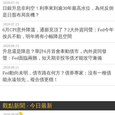
2026.07.16
日銀升息非利空！利率來到逾30年最高水位，為何反倒
是日股布局良機？
2026.07.15
6月CPI意外降溫，通膨見頂了？2大外資同聲：Fed今年
按兵不動，明年將有小幅降息空間
2026.06.15
升息還是降息？華許6月首會牽動債市，內外資同發
聲：Fed面臨兩難，短天期非投等債才能攻守兼備
2026.06.11
Fed動向未明，債市路在何方？債券專家：沒有一種債
能永遠領先，複合債更穩！
觀點新聞 ‧ 今日最新
2026.08.06