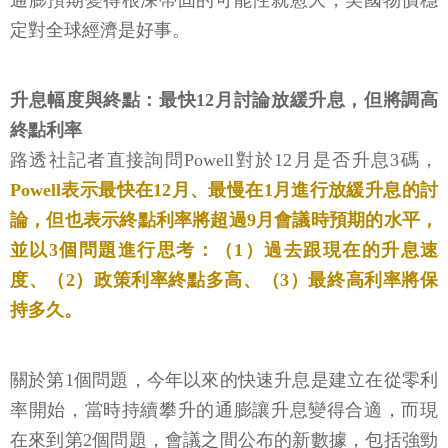
通膨預期變得根深蒂固的可能性就愈大，美國物價穩
定對全球經濟是好事。
升息幅度與終點：最快12月討論放緩升息，但將調高
終點利率
路透社記者直接詢問Powell對於12月是否升息3碼，
Powell表示最快在12月、最慢在1月進行放緩升息的討
論，但也表示終點利率將超過9月會議時預期的水平，
並以3個問題進行思考：（1）過去跟現在的升息速
度、（2）政策利率終點多高、（3）最終高利率將保
持多久。
關於第1個問題，今年以來的快速升息是建立在從零利
率開始，當時持續攀升的通膨讓升息變得合適，而現
在來到第2個問題，會議之間公布的新數據，包括強勁