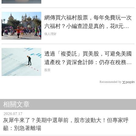
網傳買六福村股票，每年免費玩一次
六福村？小編查證是真的，花8元買1
股也行
個人理財
透過「複委託」買美股，可避免美國
遺產稅？資深會計師：仍存在稅務風
險
股票
Recommended by
相關文章
2026.07.17
灰犀牛來了？美期中選舉前，股市波動大！但專家呼
籲：別急著離場