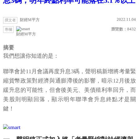
息3碼，明年終點利率可能落在5.1％以上
2022.11.04
財經M平方
撰文者
瀏覽數：
8432
專欄
財經M平方
摘要
我們想讓你知道的是：
聯準會於11月會議再度升息3碼，聲明稿新增將考量緊
縮貨幣政策對經濟與通膨滯後的影響，暗示12月後放
緩升息的可能性，但會後美元、美債殖利率回升，而
美股則明顯回落，顯示明年聯準會升息終點才是關
鍵！