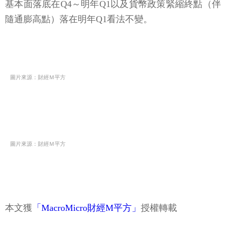
基本面落底在Q4～明年Q1以及貨幣政策緊縮終點（伴
隨通膨高點）落在明年Q1看法不變。
圖片來源：財經Ｍ平方
圖片來源：財經Ｍ平方
本文獲
「MacroMicro財經M平方」
授權轉載