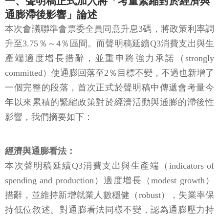
一、聲明稿正式加入將「考量緊縮對於經濟與
通膨滯後影響」論述
本次會議聯準會票委全員同意升息3碼，將政策利率調
升至3.75％～4％區間。而聲明稿延續Q3消費支出與生
產端適度增長措辭，並重申將強力承諾（strongly
committed）使通膨回落至2％目標不變，不過也新增了
一個完整的段落，首次正式於聲明稿中傳遞會考量今
年以來累積的緊縮政策對於經濟活動與通膨的滯後性
影響，我們摘要如下：
經濟與通膨看法：
本次聲明稿延續Q3消費支出與生產端（indicators of
spending and production）適度增長（modest growth）
措辭，並維持新增就業人數穩健（robust），失業率保
持低位敘述。對通膨看法同樣不變，認為通膨壓力持