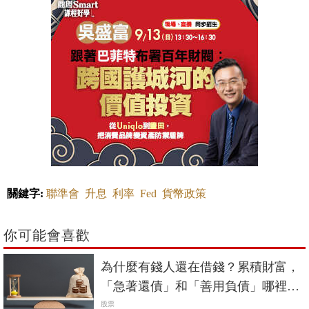
關鍵字:
聯準會
升息
利率
Fed
貨幣政策
你可能會喜歡
為什麼有錢人還在借錢？累積財富，
「急著還債」和「善用負債」哪裡不
一樣？
股票