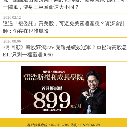
一陣風，健身三巨頭命運大不同？
2026.02.12
透過「複委託」買美股，可避免美國遺產稅？資深會計
師：仍存在稅務風險
2026.08.06
7月回顧》韓股狂瀉22%竟還是績效冠軍？重挫時高股息
ETF只剩一檔贏過0050
客戶服務專線：02-2510-8888傳真：02-2503-6989