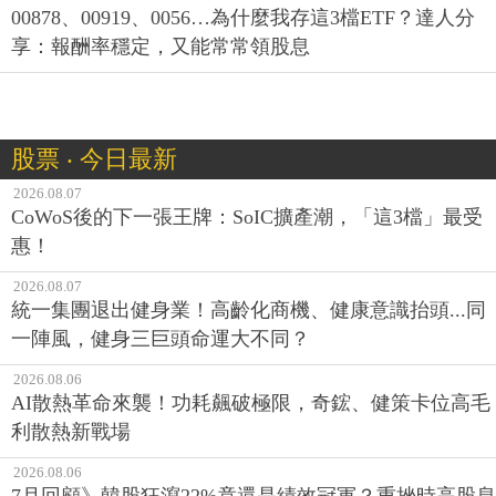
00878、00919、0056…為什麼我存這3檔ETF？達人分
享：報酬率穩定，又能常常領股息
股票 ‧ 今日最新
2026.08.07
CoWoS後的下一張王牌：SoIC擴產潮，「這3檔」最受
惠！
2026.08.07
統一集團退出健身業！高齡化商機、健康意識抬頭...同
一陣風，健身三巨頭命運大不同？
2026.08.06
AI散熱革命來襲！功耗飆破極限，奇鋐、健策卡位高毛
利散熱新戰場
2026.08.06
7月回顧》韓股狂瀉22%竟還是績效冠軍？重挫時高股息