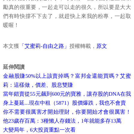
勵真的很重要，一起走可以走的很久，所以要是大大
們有時快撐不下去了，就趕快上來我的粉專，一起取
暖喔！
本文獲
「艾蜜莉-自由之路」
授權轉載，
原文
延伸閱讀
金融股賺50%以上該賣掉嗎？富邦金還能買嗎？艾蜜
莉：這樣做，價差、股息雙賺
當年錯賣從55元飆到600元的寶雅，讓存股的DNA在我
身上蔓延...現在中租（5871）股價爆跌，我也不會賣
你不需要很厲害才開始理財，你要開始才會很厲害！
他23歲存百萬：3種懶人存錢法，1年就能多存13萬
大變局年，6大投資重點一次看