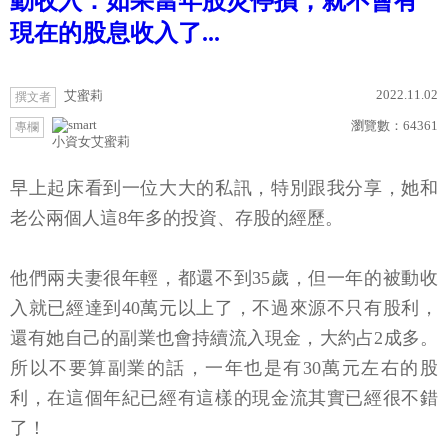
動收入：如果當年股災停損，就不會有
現在的股息收入了...
2022.11.02
艾蜜莉
撰文者
瀏覽數：
64361
專欄
小資女艾蜜莉
早上起床看到一位大大的私訊，特別跟我分享，她和
老公兩個人這8年多的投資、存股的經歷。
他們兩夫妻很年輕，都還不到35歲，但一年的被動收
入就已經達到40萬元以上了，不過來源不只有股利，
還有她自己的副業也會持續流入現金，大約占2成多。
所以不要算副業的話，一年也是有30萬元左右的股
利，在這個年紀已經有這樣的現金流其實已經很不錯
了！