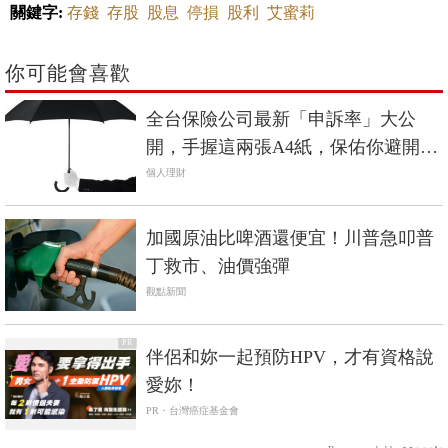
關鍵字:
存錢
存股
股息
停損
股利
艾蜜莉
你可能會喜歡
全台保險公司最新「申訴率」大公
開，手握這兩張A4紙，保佑你避開難
纏的保險公司
個人理財
加國原油比啤酒還便宜！川普急叩普
丁救市、油價強彈
觀點新聞
PR
伴侶和妳一起預防HPV，才有資格說
愛妳！
PR・台灣癌症基金會