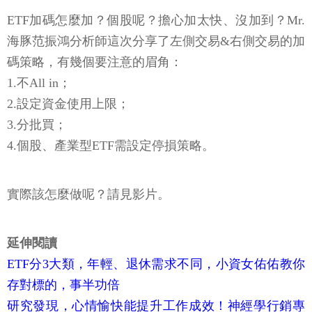
ETF加碼怎麼加？個股呢？擔心加太快、沒加到？Mr.
海豚范振鴻分析師這次分享了左側交易&右側交易的加
碼策略，有幾個要注意的眉角：
1.不All in；
2.設定資金使用上限；
3.分批買；
4.個股、產業型ETF需設定停損策略。
實際該怎麼做呢？請見影片。
延伸閱讀
ETF分3大類，年輕、退休需求不同，小資女佑佑教你
存對標的，事半功倍
研究發現，心情愉快能提升工作成效！神經學行銷專