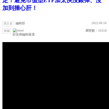
定！避免市值型ETF加太快沒銀彈、沒
加到捶心肝！
2022.09.16
編輯部
撰文者
瀏覽數：
10218
專欄
財富網編輯嚴選