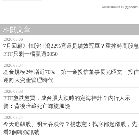
Recommended by
相關文章
2026.08.06
7月回顧》韓股狂瀉22%竟還是績效冠軍？重挫時高股息
ETF只剩一檔贏過0050
2026.08.04
基金規模2年增近70%！第一金投信董事長尤昭文：投信
迎向大資產管理時代
2026.08.03
ETF愈跌愈買，成台股大跌時的定海神針？內行人示
警：背後暗藏死亡螺旋風險
2026.07.24
今天追飆股、明天吞跌停？楊忠憲：找底部起漲股，先
看2個轉強訊號