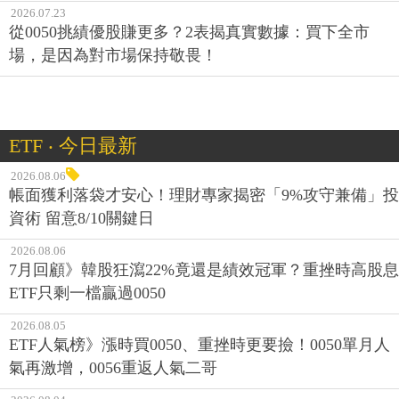
2026.07.23
從0050挑績優股賺更多？2表揭真實數據：買下全市
場，是因為對市場保持敬畏！
ETF ‧ 今日最新
2026.08.06
帳面獲利落袋才安心！理財專家揭密「9%攻守兼備」投
資術 留意8/10關鍵日
2026.08.06
7月回顧》韓股狂瀉22%竟還是績效冠軍？重挫時高股息
ETF只剩一檔贏過0050
2026.08.05
ETF人氣榜》漲時買0050、重挫時更要撿！0050單月人
氣再激增，0056重返人氣二哥