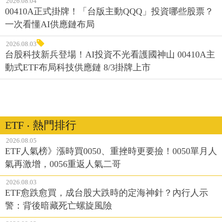
2026.08.04
00410A正式掛牌！「台版主動QQQ」投資哪些股票？
一次看懂AI供應鏈布局
2026.08.03
台股科技新兵登場！AI投資不光看護國神山 00410A主
動式ETF布局科技供應鏈 8/3掛牌上市
ETF ‧ 熱門排行
2026.08.05
ETF人氣榜》漲時買0050、重挫時更要撿！0050單月人
氣再激增，0056重返人氣二哥
2026.08.03
ETF愈跌愈買，成台股大跌時的定海神針？內行人示
警：背後暗藏死亡螺旋風險