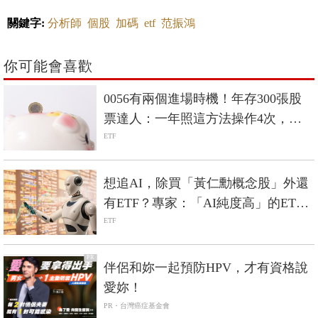
關鍵字:
分析師
個股
加碼
etf
范振鴻
你可能會喜歡
0056有兩個進場時機！年存300張股
票達人：一年照這方法操作4次，賺
進20%
ETF
想追AI，除買「黃仁勳概念股」外還
有ETF？專家：「AI純度高」的ETF
有3檔
ETF
PR
伴侶和妳一起預防HPV，才有資格說
愛妳！
PR・台灣癌症基金會