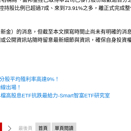
告名稱為「富邦金控已取得本公司已發行股份總數逾百分
控持股比例已超過7成、來到73.91%之多，離正式完成
台新金）的消息，但截至本文撰寫時間止尚未有明確的消
網或公開資訊站隨時留意最新細節與資訊，確保自身投資
成分股平均殖利率高達9%！
均線出場！
高股息ETF抗跌最給力-Smart智富ETF研究室
最後頁
首頁
單頁閱讀