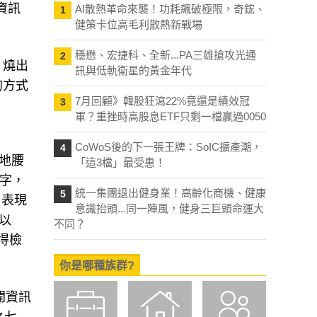
資訊
AI散熱革命來襲！功耗飆破極限，奇鋐、
1
健策卡位高毛利散熱新戰場
穩懋、宏捷科、全新...PA三雄搶攻光通
2
、燒出
訊與低軌衛星的黃金年代
的方式
7月回顧》韓股狂瀉22%竟還是績效冠
3
軍？重挫時高股息ETF只剩一檔贏過0050
CoWoS後的下一張王牌：SoIC擴產潮，
4
地腰
「這3檔」最受惠！
數字，
統一集團退出健身業！高齡化商機、健康
5
」表現
意識抬頭...同一陣風，健身三巨頭命運大
以
不同？
得檢
你是哪種族群?
開資訊