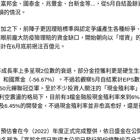
邦金、國泰金、兆豐金、台新金等...，從5月自結盈餘
損的情況。
增加之下，前陣子更因理賠標準與認定爭議產生各種紛爭
應眼前龐大防疫險理賠的資金缺口，開始朝向以「增資」
計在6月底前挹注百億元。
S年成長率上多呈現2位數的衰退，部分金控獲利更是硬生生
6%）和國票金（-56.67%）。不過若觀察5月自結累計EPS
3.50元蟬聯冠亞軍。至於不少投資人關注的「現金殖利率
在利空震盪的格局下，目前有3檔金融股現金殖利率來到6%
金以及6.45%的開發金，不過現金殖利率並非愈高愈好，還是
預估會在今（2022）年度正式完成整併，依日盛金在公