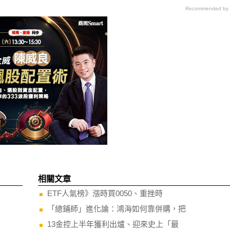
Recommended by
相關文章
ETF人氣榜》漲時買0050、重挫時
「總鋪師」進化論：鴻海如何靠併購，把
13金控上半年獲利出爐、迎來史上「最