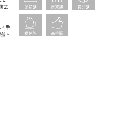
之七
整併之
領薪族
房貸族
養兒族
息。手
退休族
高手區
權益。