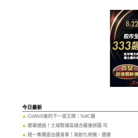
今日最新
CoWoS後的下一張王牌：SoIC擴
都審通過！土城暫緩區縫合最後拼圖 司
統一集團退出健身業！高齡化商機、健康