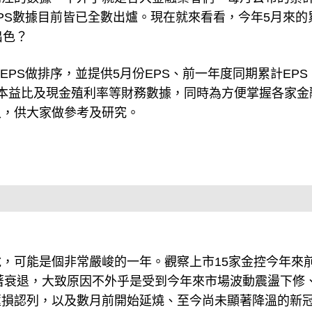
）EPS數據目前皆已全數出爐。現在就來看看，今年5月來的
出色？
份EPS做排序，並提供5月份EPS、前一年度同期累計EPS
算之本益比及現金殖利率等財務數據，同時為方便掌握各家金
入，供大家做參考及研究。
，可能是個非常嚴峻的一年。觀察上市15家金控今年來前
顯著衰退，大致原因不外乎是受到今年來市場波動震盪下修
匯損認列，以及數月前開始延燒、至今尚未顯著降溫的新