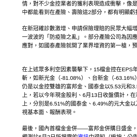
情，對不少金控業者的獲利表現造成衝擊，像是富
中都能看到在產險、壽險這2部分，都有明顯虧
在新冠確診數激增、申請保險理賠的民眾大幅
一波波的「防疫險之亂」。部分產險公司為因
應對，如國泰產險就開了業界增資的第一槍，預
在上述眾多利空因素襲擊下，15檔金控在EP
斬，如新光金（-81.08%）、台新金（-63.1
仍是以金控雙雄的富邦金、國泰金以5.53元和
上，若以今年現金股利、6月13日收盤價計，
上，分別是6.51%的國泰金、6.49%的元大
視基本面、報酬表現。
最後，國內首檔金金併——富邦金併購日盛金，