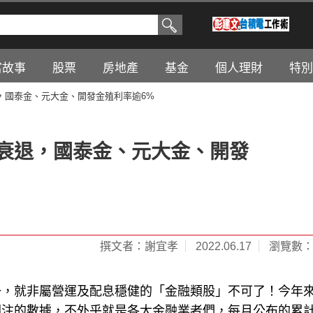
富故事
股票
房地產
基金
個人理財
特別
，國泰金、元大金、開發金殖利率逾6%
幅衰退，國泰金、元大金、開發
撰文者：謝宜孝
2022.06.17
瀏覽數：2
一，就非屬營運及配息穩健的「金融類股」不可了！今年
注的數據，不外乎就是各大金融業者們，每月公布的累計