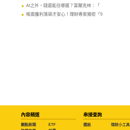
AI之外，錢還能往哪擺？富蘭克林：「
帳面獲利落袋才安心！理財專家揭密「9
內容頻道
串接查詢
觀點新聞
ETF
選股
理財小工具