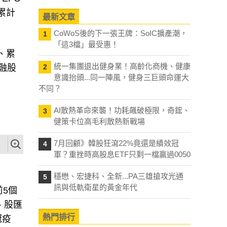
累計
最新文章
CoWoS後的下一張王牌：SoIC擴產潮，
1
「這3檔」最受惠！
、累
統一集團退出健身業！高齡化商機、健康
融股
2
意識抬頭...同一陣風，健身三巨頭命運大
不同？
AI散熱革命來襲！功耗飆破極限，奇鋐、
3
健策卡位高毛利散熱新戰場
7月回顧》韓股狂瀉22%竟還是績效冠
4
軍？重挫時高股息ETF只剩一檔贏過0050
穩懋、宏捷科、全新...PA三雄搶攻光通
5
訊與低軌衛星的黃金年代
5個
、股匯
熱門排行
冠疫