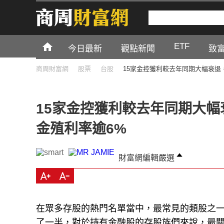
ETF
今日最新
觀點新聞
致
商周財富網
股票
台股
15家金控獲利較去年同期大幅衰退
15家金控獲利較去年同期大
金殖利率逾6%
財富網編輯嚴選
在眾多存股的熱門名單當中，最常見的類股之
了一半，對於持有金融股的存股族們來說，最關