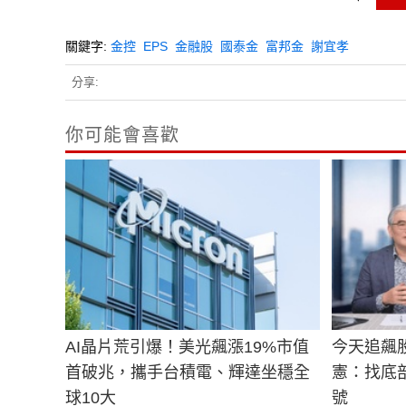
關鍵字:
金控
EPS
金融股
國泰金
富邦金
謝宜孝
分享:
你可能會喜歡
AI晶片荒引爆！美光飆漲19%市值
今天追飆
首破兆，攜手台積電、輝達坐穩全
憲：找底
球10大
號