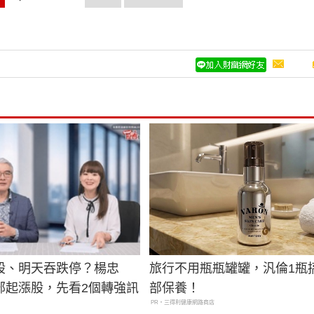
股、明天吞跌停？楊忠
旅行不用瓶瓶罐罐，汎倫1瓶
部起漲股，先看2個轉強訊
部保養！
PR・三得利健康網路商店