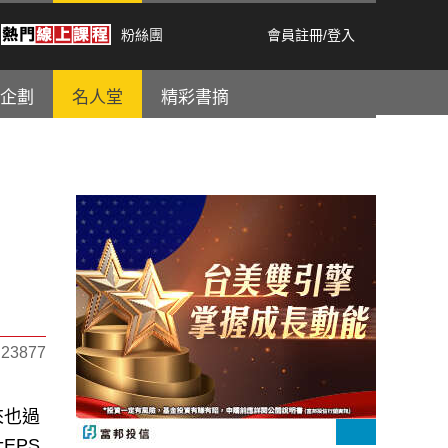
粉絲團
會員註冊
/
登入
企劃
名人堂
精彩書摘
3877
來也過
EPS