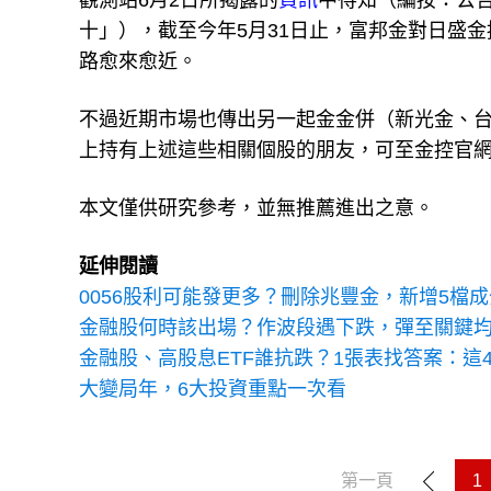
觀測站6月2日所揭露的
資訊
中得知（編按：公
十」），截至今年5月31日止，富邦金對日盛金
路愈來愈近。
不過近期市場也傳出另一起金金併（新光金、
上持有上述這些相關個股的朋友，可至金控官
本文僅供研究參考，並無推薦進出之意。
延伸閱讀
0056股利可能發更多？刪除兆豐金，新增5檔
金融股何時該出場？作波段遇下跌，彈至關鍵
金融股、高股息ETF誰抗跌？1張表找答案：這4檔
大變局年，6大投資重點一次看
第一頁
1