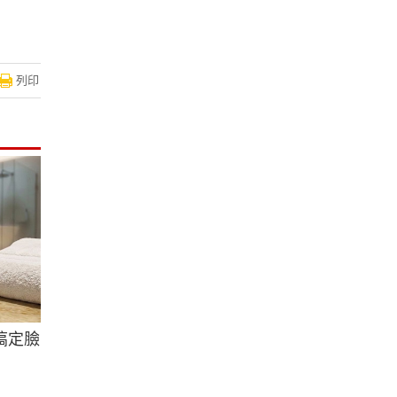
列印
搞定臉