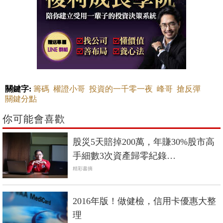
關鍵字:
籌碼
權證小哥
投資的一千零一夜
峰哥
搶反彈
關鍵分點
你可能會喜歡
股災5天賠掉200萬，年賺30%股市高
手細數3次資產歸零紀錄…
精彩書摘
2016年版！做健檢，信用卡優惠大整
理