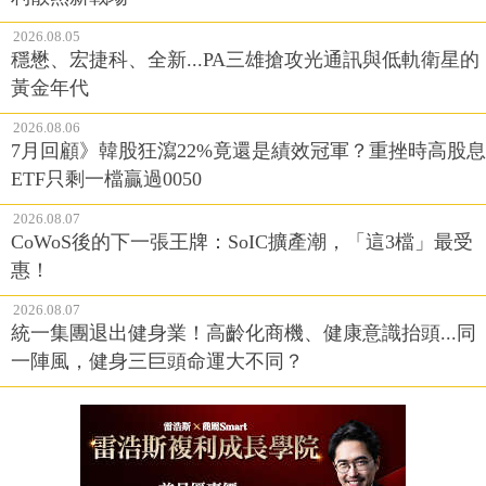
2026.08.05
穩懋、宏捷科、全新...PA三雄搶攻光通訊與低軌衛星的
黃金年代
2026.08.06
7月回顧》韓股狂瀉22%竟還是績效冠軍？重挫時高股息
ETF只剩一檔贏過0050
2026.08.07
CoWoS後的下一張王牌：SoIC擴產潮，「這3檔」最受
惠！
2026.08.07
統一集團退出健身業！高齡化商機、健康意識抬頭...同
一陣風，健身三巨頭命運大不同？