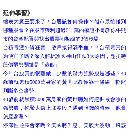
延伸學習》
縮表大魔王要來了！台股該如何操作？熊市最怕碰到
哪種股票？在股市獲利超過5千萬的權證小哥教你牛熊
市的資金配置與找出股票地板線的3個步驟
台積電遭外資狂賣、散戶接得滿手血！？台積電真的
夠便宜了嗎？深入解析護國神山狂跌3大原因，想扭轉
股價弱勢關鍵是「這個」
今年台股真的很難做，少數的潛力強勢股是哪些？40
歲前就累積5000萬身家的黃世聰教你靠一條線，輕鬆
判斷多空趨勢
40歲前就累積5000萬身家的黃世聰如何挖掘最會漲的
強勢股，抱緊大賺上漲波段？遇到賠錢的時候，他會
怎麼處理？
停滯性通膨會來嗎？美國將升息、美股大波動，錢該