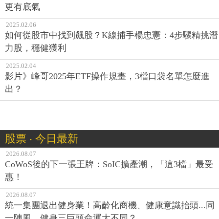
更有底氣
2025.02.06
如何從股市中找到飆股？K線捕手楊忠憲：4步驟精挑潛
力股，穩健獲利
2025.02.04
影片》峰哥2025年ETF操作規畫，3檔口袋名單怎麼進
出？
股票 ‧ 今日最新
2026.08.07
CoWoS後的下一張王牌：SoIC擴產潮，「這3檔」最受
惠！
2026.08.07
統一集團退出健身業！高齡化商機、健康意識抬頭...同
一陣風，健身三巨頭命運大不同？