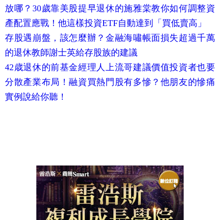
放哪？30歲靠美股提早退休的施雅棠教你如何調整資
產配置應戰！他這樣投資ETF自動達到「買低賣高」
存股遇崩盤，該怎麼辦？金融海嘯帳面損失超過千萬
的退休教師謝士英給存股族的建議
42歳退休的前基金經理人上流哥建議價值投資者也要
分散產業布局！融資買熱門股有多慘？他朋友的慘痛
實例說給你聽！