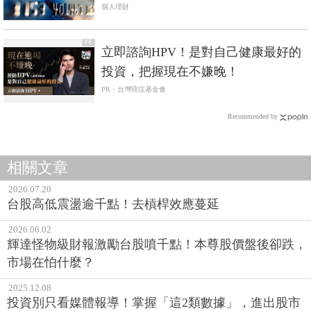
個人理財
PR
立即諮詢HPV！是對自己健康最好的
投資，把握現在不嫌晚！
PR・台灣癌症基金會
Recommended by
相關文章
2026.07.20
台股高低震盪逾千點！去槓桿效應蔓延
2026.06.02
輝達怪物級財報激勵台股噴千點！本尊股價盤後卻跌，
市場在怕什麼？
2025.12.08
投資別只看媒體報導！掌握「這2類數據」，進出股市