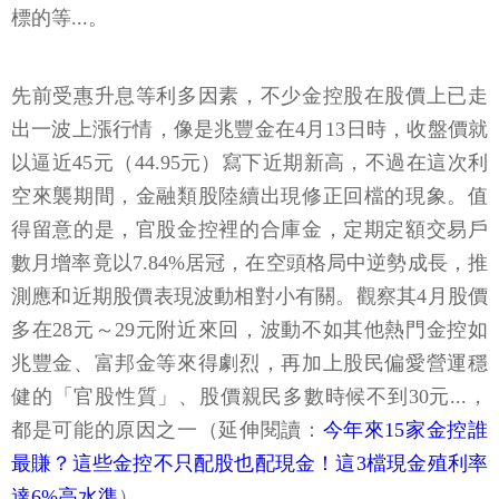
標的等...。
先前受惠升息等利多因素，不少金控股在股價上已走
出一波上漲行情，像是兆豐金在4月13日時，收盤價就
以逼近45元（44.95元）寫下近期新高，不過在這次利
空來襲期間，金融類股陸續出現修正回檔的現象。值
得留意的是，官股金控裡的合庫金，定期定額交易戶
數月增率竟以7.84%居冠，在空頭格局中逆勢成長，推
測應和近期股價表現波動相對小有關。觀察其4月股價
多在28元～29元附近來回，波動不如其他熱門金控如
兆豐金、富邦金等來得劇烈，再加上股民偏愛營運穩
健的「官股性質」、股價親民多數時候不到30元...，
都是可能的原因之一（延伸閱讀：
今年來15家金控誰
最賺？這些金控不只配股也配現金！這3檔現金殖利率
達6%高水準
）。