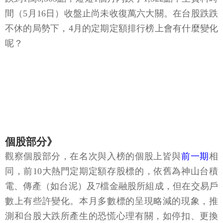
間（5月16日）收盤止尚未收復萬六大關。在台股跌跌
不休的局勢下，4月的定期定額排行榜上會有什麼變化
呢？
個股部分》
觀察個股部分，在名次與入榜的個股上皆與
前一期
相
同，前10大熱門定期定額存股標的，依舊為神山台積
電、傳產（如台泥）及7檔金融股所組成，但在交易戶
數上有些許變化。本月多數標的呈現略減的現象，推
測和台股大跌所產生的恐慌心理有關，如停扣、更換