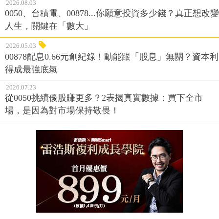
2026.08.03
0050、台積電、00878...你願意投資多少錢？真正想改變
人生，關鍵在「數大」
2026.05.03
00878配息0.66元創紀錄！動能跟「股息」無關？資本利
得成最強底氣
2026.07.23
從0050挑績優股賺更多？2表揭真實數據：買下全市
場，是因為對市場保持敬畏！