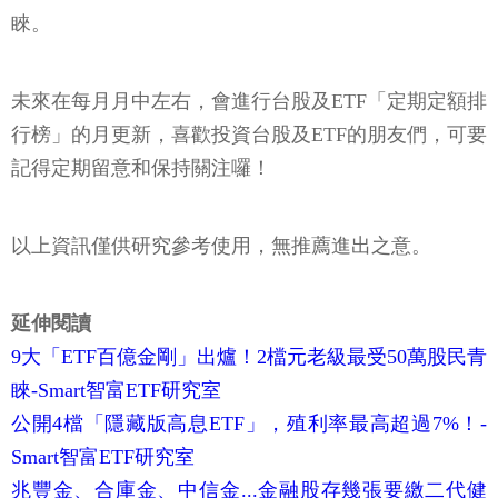
睞。
未來在每月月中左右，會進行台股及ETF「定期定額排
行榜」的月更新，喜歡投資台股及ETF的朋友們，可要
記得定期留意和保持關注囉！
以上資訊僅供研究參考使用，無推薦進出之意。
延伸閱讀
9大「ETF百億金剛」出爐！2檔元老級最受50萬股民青
睞-Smart智富ETF研究室
公開4檔「隱藏版高息ETF」，殖利率最高超過7%！-
Smart智富ETF研究室
兆豐金、合庫金、中信金...金融股存幾張要繳二代健