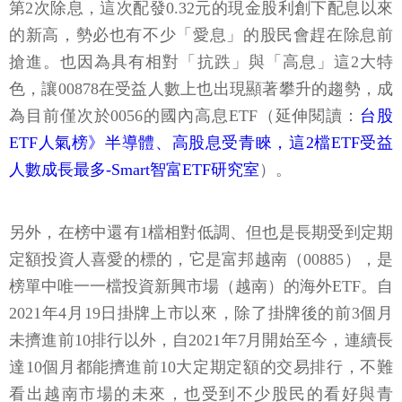
第2次除息，這次配發0.32元的現金股利創下配息以來
的新高，勢必也有不少「愛息」的股民會趕在除息前
搶進。也因為具有相對「抗跌」與「高息」這2大特
色，讓00878在受益人數上也出現顯著攀升的趨勢，成
為目前僅次於0056的國內高息ETF（延伸閱讀：
台股
ETF人氣榜》半導體、高股息受青睞，這2檔ETF受益
人數成長最多-Smart智富ETF研究室
）。
另外，在榜中還有1檔相對低調、但也是長期受到定期
定額投資人喜愛的標的，它是富邦越南（00885），是
榜單中唯一一檔投資新興市場（越南）的海外ETF。自
2021年4月19日掛牌上市以來，除了掛牌後的前3個月
未擠進前10排行以外，自2021年7月開始至今，連續長
達10個月都能擠進前10大定期定額的交易排行，不難
看出越南市場的未來，也受到不少股民的看好與青