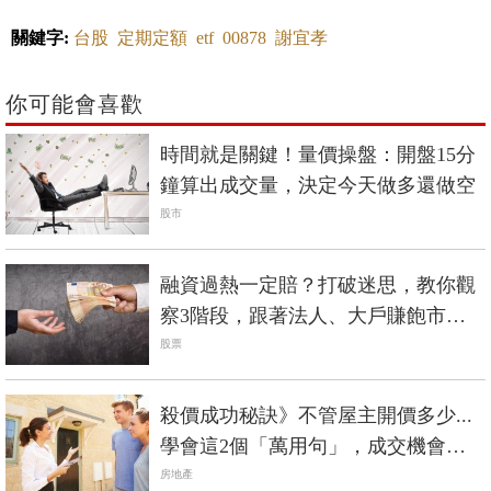
關鍵字:
台股
定期定額
etf
00878
謝宜孝
你可能會喜歡
時間就是關鍵！量價操盤：開盤15分
鐘算出成交量，決定今天做多還做空
股市
融資過熱一定賠？打破迷思，教你觀
察3階段，跟著法人、大戶賺飽市場
飆漲行情！
股票
殺價成功秘訣》不管屋主開價多少...
學會這2個「萬用句」，成交機會大
增！
房地產