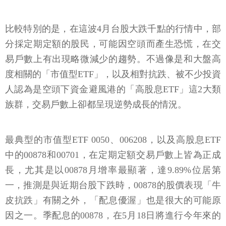
比較特別的是，在這波4月台股大跌千點的行情中，部
分採定期定額的股民，可能因空頭而產生恐慌，在交
易戶數上有出現略微減少的趨勢。不過像是和大盤高
度相關的「市值型ETF」，以及相對抗跌、被不少投資
人認為是空頭下資金避風港的「高股息ETF」這2大類
族群，交易戶數上卻都呈現逆勢成長的情況。
最典型的市值型ETF 0050、006208，以及高股息ETF
中的00878和00701，在定期定額交易戶數上皆為正成
長，尤其是以00878月增率最顯著，達9.89%位居第
一，推測是與近期台股下跌時，00878的股價表現「牛
皮抗跌」有關之外，「配息優渥」也是很大的可能原
因之一。季配息的00878，在5月18日將進行今年來的