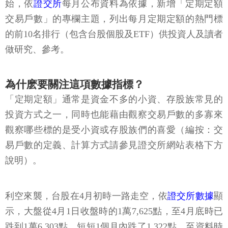
始，依
證交所
每月公布資料為依據，新增「定期定額
交易戶數」的專欄主題，列出每月定期定額的熱門標
的前10名排行（包含台股個股及ETF）供投資人及讀者
做研究、參考。
為什麽要關注這項數據指標？
「定期定額」通常是資金不多的小資、存股族常見的
投資方式之一，同時也能藉由觀察交易戶數的多寡來
觀察哪些標的是受小資或存股族們的喜愛（編按：交
易戶數的定義、計算方式請參見證交所網站表格下方
說明）。
利空來襲，台股在4月初時一路走空，依
證交所數據
顯
示，大盤從4月1日收盤時的1萬7,625點，至4月底時已
跌到1萬6,303點，短短1個月內跌了1,322點，至資料時