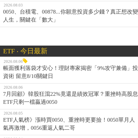
2026.08.03
0050、台積電、00878...你願意投資多少錢？真正想改變
人生，關鍵在「數大」
ETF ‧ 今日最新
2026.08.06
帳面獲利落袋才安心！理財專家揭密「9%攻守兼備」投
資術 留意8/10關鍵日
2026.08.06
7月回顧》韓股狂瀉22%竟還是績效冠軍？重挫時高股息
ETF只剩一檔贏過0050
2026.08.05
ETF人氣榜》漲時買0050、重挫時更要撿！0050單月人
氣再激增，0056重返人氣二哥