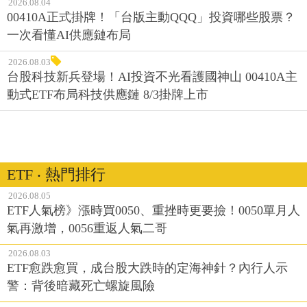
2026.08.04
00410A正式掛牌！「台版主動QQQ」投資哪些股票？
一次看懂AI供應鏈布局
2026.08.03
台股科技新兵登場！AI投資不光看護國神山 00410A主
動式ETF布局科技供應鏈 8/3掛牌上市
ETF ‧ 熱門排行
2026.08.05
ETF人氣榜》漲時買0050、重挫時更要撿！0050單月人
氣再激增，0056重返人氣二哥
2026.08.03
ETF愈跌愈買，成台股大跌時的定海神針？內行人示
警：背後暗藏死亡螺旋風險