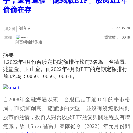
手，還有這檔「隱藏版ETF」股民近1年
偷偷在存
2022.05.20
謝宜孝
撰文者
瀏覽數：
40048
專欄
財富網編輯嚴選
摘要
1.2022年4月份台股定期定額排行榜前3名為：台積電、
兆豐金、玉山金。而2022年4月份ETF的定期定額排行
前3名為：0050、0056、00878。
自2008年金融海嘯以來，台股已走了逾10年的牛市格
局，而頻頻創高、驚驚漲的大盤，並沒有澆熄股民對
股市的熱情，投資人對台股及ETF熱愛與關注程度有增
無減，故《Smart智富》團隊從今（2022）年元月份開