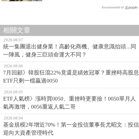
Recommended by
相關文章
2026.08.07
統一集團退出健身業！高齡化商機、健康意識抬頭...同
一陣風，健身三巨頭命運大不同？
2026.08.06
7月回顧》韓股狂瀉22%竟還是績效冠軍？重挫時高股息
ETF只剩一檔贏過0050
2026.08.05
ETF人氣榜》漲時買0050、重挫時更要撿！0050單月人
氣再激增，0056重返人氣二哥
2026.08.04
基金規模2年增近70%！第一金投信董事長尤昭文：投信
迎向大資產管理時代