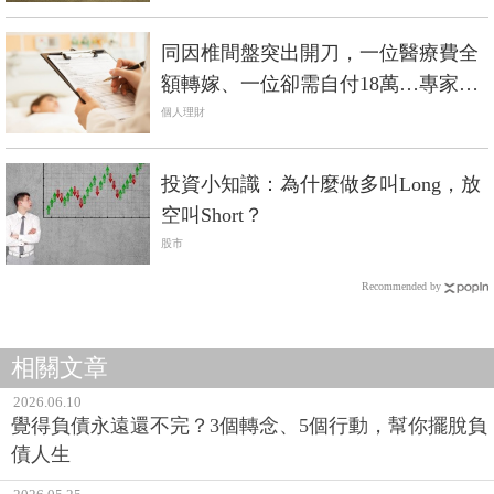
同因椎間盤突出開刀，一位醫療費全
額轉嫁、一位卻需自付18萬…專家：
有買保險與買夠保險結果大不同
個人理財
投資小知識：為什麼做多叫Long，放
空叫Short？
股市
Recommended by
相關文章
2026.06.10
覺得負債永遠還不完？3個轉念、5個行動，幫你擺脫負
債人生