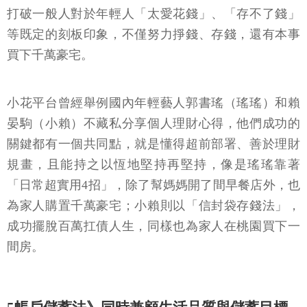
打破一般人對於年輕人「太愛花錢」、「存不了錢」
等既定的刻板印象，不僅努力掙錢、存錢，還有本事
買下千萬豪宅。
小花平台曾經舉例國內年輕藝人郭書瑤（瑤瑤）和賴
晏駒（小賴）不藏私分享個人理財心得，他們成功的
關鍵都有一個共同點，就是懂得超前部署、善於理財
規畫，且能持之以恆地堅持再堅持，像是瑤瑤靠著
「日常超實用4招」，除了幫媽媽開了間早餐店外，也
為家人購置千萬豪宅；小賴則以「信封袋存錢法」，
成功擺脫百萬扛債人生，同樣也為家人在桃園買下一
間房。