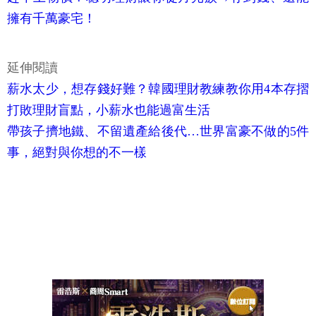
擁有千萬豪宅！
延伸閱讀
薪水太少，想存錢好難？韓國理財教練教你用4本存摺
打敗理財盲點，小薪水也能過富生活
帶孩子擠地鐵、不留遺產給後代…世界富豪不做的5件
事，絕對與你想的不一樣