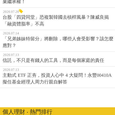
棄繼承權！
2026.07.28
台股「四貸同堂」恐複製韓國去槓桿風暴？陳威良揭
「融資體脂率」不高
2026.07.14
「兄弟姊妹特留分」將刪除，哪些人會受影響？該怎麼
應對？
2026.07.13
信託，不只是有錢人的工具，而是每個家庭的責任
2026.07.13
主動式 ETF 正夯，投資人心中 4 大疑問！永豐00410A
擬任基金經理人周力行親自解答
個人理財 ‧ 熱門排行