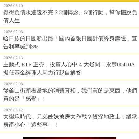
2026.06.10
覺得負債永遠還不完？3個轉念、5個行動，幫你擺脫負
債人生
2026.07.08
哈日族的日圓新出路！國內首張日圓計價終身壽險，宣
告利率喊到3%
2026.07.13
主動式 ETF 正夯，投資人心中 4 大疑問！永豐00410A
擬任基金經理人周力行親自解答
2026.07.08
從釜山街頭看當地的消費真相，我們買的是東西，他們
買的是「感覺」!
2026.06.12
大繼承時代，兄弟姊妹搶房大作戰？資深地政士：繼承
房產小心「這些事」！