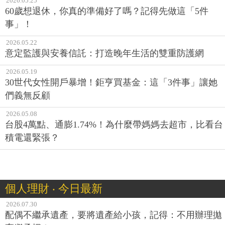
2026.05.25
60歲想退休，你真的準備好了嗎？記得先做這「5件
事」！
2026.05.22
意定監護與安養信託：打造晚年生活的雙重防護網
2026.05.19
30世代女性開戶暴增！鉅亨買基金：這「3件事」讓她
們義無反顧
2026.05.08
台股4萬點、通膨1.74%！為什麼帶媽媽去超市，比看台
積電還緊張？
個人理財 ‧ 今日最新
2026.07.30
配偶不繼承遺產，要將遺產給小孩，記得：不用辦理拋