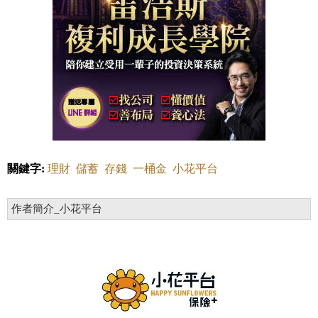
關鍵字:
理財
儲蓄
存錢
一桶金
小花平台
作者簡介_小花平台