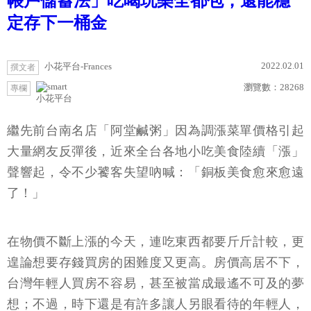
帳戶儲蓄法」吃喝玩樂全都包，還能穩
定存下一桶金
2022.02.01
小花平台-Frances
撰文者
瀏覽數：
28268
專欄
小花平台
繼先前台南名店「阿堂鹹粥」因為調漲菜單價格引起
大量網友反彈後，近來全台各地小吃美食陸續「漲」
聲響起，令不少饕客失望吶喊：「銅板美食愈來愈遠
了！」
在物價不斷上漲的今天，連吃東西都要斤斤計較，更
遑論想要存錢買房的困難度又更高。房價高居不下，
台灣年輕人買房不容易，甚至被當成最遙不可及的夢
想；不過，時下還是有許多讓人另眼看待的年輕人，