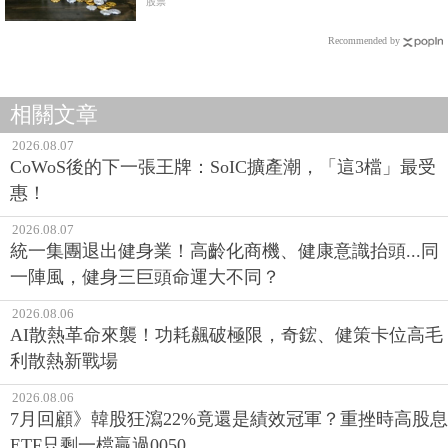
100%
股票
Recommended by
相關文章
2026.08.07
CoWoS後的下一張王牌：SoIC擴產潮，「這3檔」最受
惠！
2026.08.07
統一集團退出健身業！高齡化商機、健康意識抬頭...同
一陣風，健身三巨頭命運大不同？
2026.08.06
AI散熱革命來襲！功耗飆破極限，奇鋐、健策卡位高毛
利散熱新戰場
2026.08.06
7月回顧》韓股狂瀉22%竟還是績效冠軍？重挫時高股息
ETF只剩一檔贏過0050