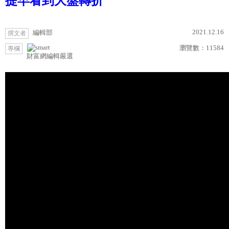
提早看到大盤轉折
2021.12.16
編輯部
撰文者
瀏覽數：
11584
專欄
財富網編輯嚴選