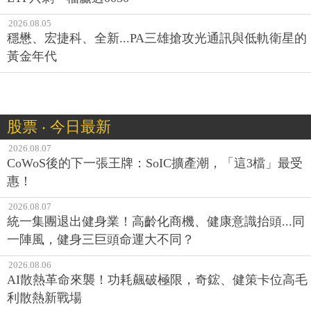
2026.08.05
穩懋、宏捷科、全新...PA三雄搶攻光通訊與低軌衛星的
黃金年代
股票 ‧ 今日最新
2026.08.07
CoWoS後的下一張王牌：SoIC擴產潮，「這3檔」最受
惠！
2026.08.07
統一集團退出健身業！高齡化商機、健康意識抬頭...同
一陣風，健身三巨頭命運大不同？
2026.08.06
AI散熱革命來襲！功耗飆破極限，奇鋐、健策卡位高毛
利散熱新戰場