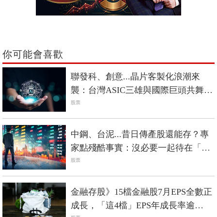
你可能會喜歡
聯發科、創意...晶片客製化浪潮來
襲：台灣ASIC三雄與國際巨頭共舞，
搶賺AI黃金10年
股票
中鋼、台泥...昔日傳產股還能存？專
家點殘酷事實：沒必要一起待在「絕
情谷底」
股票
金融存股》15檔金融股7月EPS全數正
成長，「這4檔」EPS年成長率逾