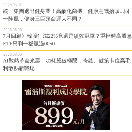
2026.08.07
統一集團退出健身業！高齡化商機、健康意識抬頭...同
一陣風，健身三巨頭命運大不同？
2026.08.06
7月回顧》韓股狂瀉22%竟還是績效冠軍？重挫時高股息
ETF只剩一檔贏過0050
2026.08.06
AI散熱革命來襲！功耗飆破極限，奇鋐、健策卡位高毛
利散熱新戰場