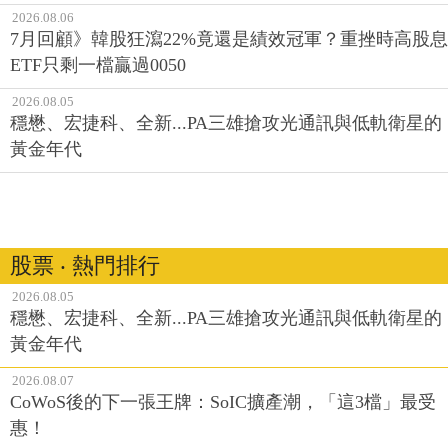
2026.08.06
7月回顧》韓股狂瀉22%竟還是績效冠軍？重挫時高股息
ETF只剩一檔贏過0050
2026.08.05
穩懋、宏捷科、全新...PA三雄搶攻光通訊與低軌衛星的
黃金年代
股票 ‧ 熱門排行
2026.08.05
穩懋、宏捷科、全新...PA三雄搶攻光通訊與低軌衛星的
黃金年代
2026.08.07
CoWoS後的下一張王牌：SoIC擴產潮，「這3檔」最受
惠！