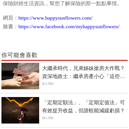
保險財經生活資訊，幫您了解保險的那一點點事情。
網頁：
https://www.happysunflowers.com/
臉書：
https://www.facebook.com/myhappysunflowers/
你可能會喜歡
大繼承時代，兄弟姊妹搶房大作戰？
資深地政士：繼承房產小心「這些
事」！
個人理財
「定期定額法」、「定期定值法」可
有效提升收益，但誰較能減緩虧損？
個人理財