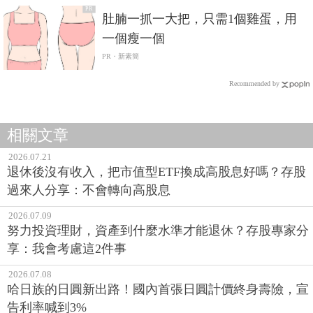
PR
肚腩一抓一大把，只需1個雞蛋，用
一個瘦一個
PR・新素簡
Recommended by
相關文章
2026.07.21
退休後沒有收入，把市值型ETF換成高股息好嗎？存股
過來人分享：不會轉向高股息
2026.07.09
努力投資理財，資產到什麼水準才能退休？存股專家分
享：我會考慮這2件事
2026.07.08
哈日族的日圓新出路！國內首張日圓計價終身壽險，宣
告利率喊到3%