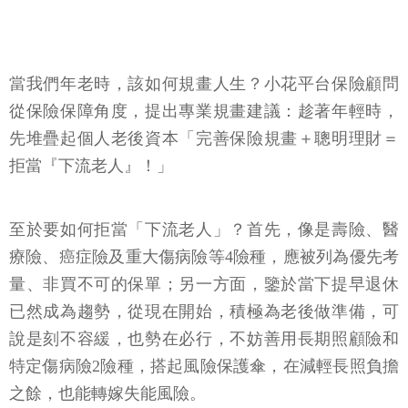
當我們年老時，該如何規畫人生？小花平台保險顧問
從保險保障角度，提出專業規畫建議：趁著年輕時，
先堆疊起個人老後資本「完善保險規畫＋聰明理財＝
拒當『下流老人』！」
至於要如何拒當「下流老人」？首先，像是壽險、醫
療險、癌症險及重大傷病險等4險種，應被列為優先考
量、非買不可的保單；另一方面，鑒於當下提早退休
已然成為趨勢，從現在開始，積極為老後做準備，可
說是刻不容緩，也勢在必行，不妨善用長期照顧險和
特定傷病險2險種，搭起風險保護傘，在減輕長照負擔
之餘，也能轉嫁失能風險。