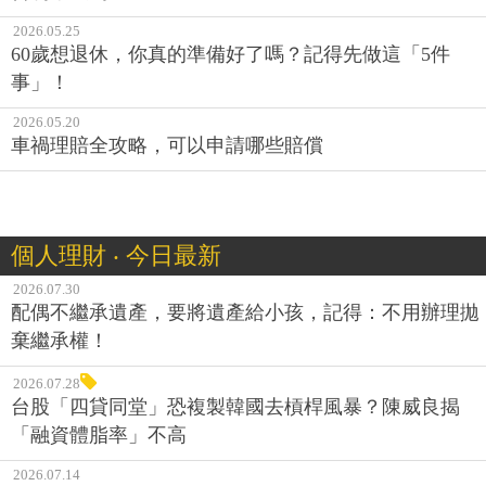
2026.05.25
60歲想退休，你真的準備好了嗎？記得先做這「5件
事」！
2026.05.20
車禍理賠全攻略，可以申請哪些賠償
個人理財 ‧ 今日最新
2026.07.30
配偶不繼承遺產，要將遺產給小孩，記得：不用辦理拋
棄繼承權！
2026.07.28
台股「四貸同堂」恐複製韓國去槓桿風暴？陳威良揭
「融資體脂率」不高
2026.07.14