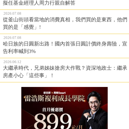
擬任基金經理人周力行親自解答
2026.07.08
從釜山街頭看當地的消費真相，我們買的是東西，他們
買的是「感覺」!
2026.07.08
哈日族的日圓新出路！國內首張日圓計價終身壽險，宣
告利率喊到3%
2026.06.12
大繼承時代，兄弟姊妹搶房大作戰？資深地政士：繼承
房產小心「這些事」！