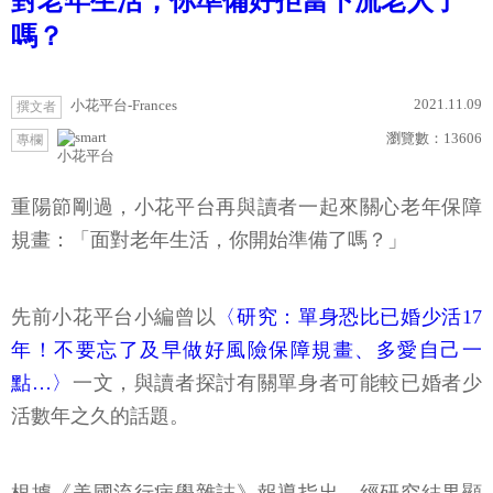
對老年生活，你準備好拒當下流老人了
嗎？
2021.11.09
小花平台-Frances
撰文者
瀏覽數：
13606
專欄
小花平台
重陽節剛過，小花平台再與讀者一起來關心老年保障
規畫：「面對老年生活，你開始準備了嗎？」
先前小花平台小編曾以
〈研究：單身恐比已婚少活17
年！不要忘了及早做好風險保障規畫、多愛自己一
點…〉
一文，與讀者探討有關單身者可能較已婚者少
活數年之久的話題。