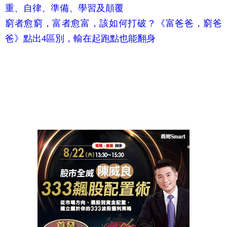
重、自律、準備、學習及顛覆
窮者愈窮，富者愈富，該如何打破？《富爸爸，窮爸
爸》點出4區別，輸在起跑點也能翻身