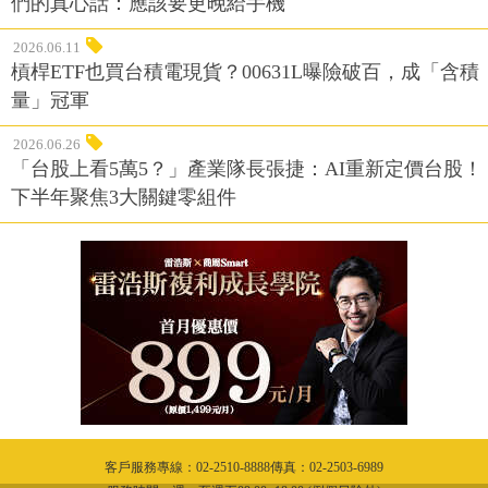
們的真心話：應該要更晚給手機
2026.06.11
槓桿ETF也買台積電現貨？00631L曝險破百，成「含積
量」冠軍
2026.06.26
「台股上看5萬5？」產業隊長張捷：AI重新定價台股！
下半年聚焦3大關鍵零組件
客戶服務專線：02-2510-8888傳真：02-2503-6989