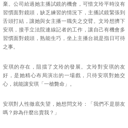
棄。公司給過她主播試鏡的機會，可惜文玲平時沒有
習慣面對鏡頭，缺乏練習的情況下，主播試鏡緊張到
舌頭打結，讓她與女主播一職失之交臂。文玲想擠下
安琪，接手立法院連線記者的工作，讓自己有機會多
習慣面對鏡頭，熟能生巧，坐上主播台就是指日可待
之事。
安琪的存在，阻擋了文玲的發展。文玲對安琪的友
好，是她精心布局演出的一場戲，只待安琪對她交
心，就能讓安琪「一槍斃命」。
安琪對人性徹底失望，她想問文玲：「我們不是朋友
嗎？妳為什麼出賣我？」