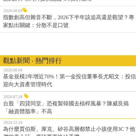
2026.08.03
指數創高但雜音不斷，2026下半年該追高還是觀望？專
家點出關鍵：分散不是口號
觀點新聞 ‧ 熱門排行
2026.08.04
基金規模2年增近70%！第一金投信董事長尤昭文：投信
迎向大資產管理時代
2026.07.28
台股「四貸同堂」恐複製韓國去槓桿風暴？陳威良揭
「融資體脂率」不高
2024.12.24
為什麼賈伯斯、庫克、矽谷高層都禁止小孩使用3C？他