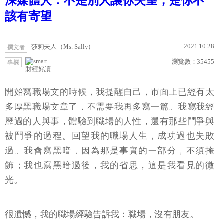
深媒體人：不是別人讓你失望，是你不
該有寄望
2021.10.28
莎莉夫人（Ms. Sally）
撰文者
瀏覽數：
35455
專欄
財經好讀
開始寫職場文的時候，我提醒自己，市面上已經有太
多厚黑職場文章了，不需要我再多寫一篇。我寫我經
歷過的人與事，體驗到職場的人性，還有那些鬥爭與
被鬥爭的過程。回望我的職場人生，成功過也失敗
過。我會寫黑暗，因為那是事實的一部分，不須掩
飾；我也寫黑暗過後，我的省思，這是我看見的微
光。
很遺憾，我的職場經驗告訴我：職場，沒有朋友。