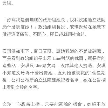
會組。
「妳寫我是個無腦的政治組組長，說我沒跑過立法院
憑什麼調度妳！」政治組組長說，安琪既然在她麾下
做得這麼痛苦、不開心，即日起就調社會組。
安琪淚如雨下，百口莫辯。讓她難過的不是被調職，
而是看到政治組組長出示 Line對話的截圖，罵長官的
這些話，安琪只Line給文玲，沒跟其他人提過。安琪
不知道文玲為什麼出賣她，直到她被調職的1個星期
後，公司公布新的立法院連線記者名單，她在公告欄
上看到文玲的名字。
文玲一心想當主播，只要能露臉的機會，她絕不放