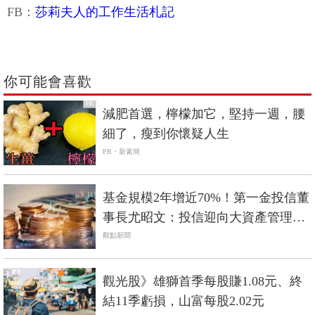
FB：
莎莉夫人的工作生活札記
你可能會喜歡
PR
減肥首選，檸檬加它，堅持一週，腰
細了，瘦到你懷疑人生
PR・新素簡
基金規模2年增近70%！第一金投信董
事長尤昭文：投信迎向大資產管理時
代
觀點新聞
觀光股》雄獅首季每股賺1.08元、終
結11季虧損，山富每股2.02元