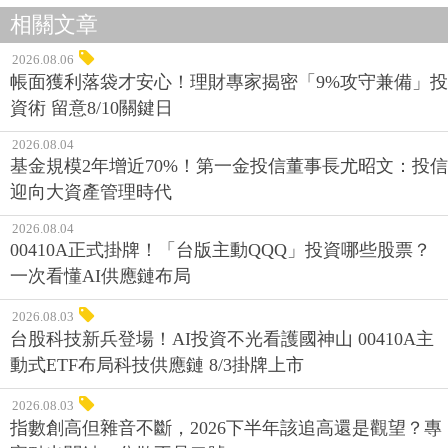
相關文章
2026.08.06
帳面獲利落袋才安心！理財專家揭密「9%攻守兼備」投
資術 留意8/10關鍵日
2026.08.04
基金規模2年增近70%！第一金投信董事長尤昭文：投信
迎向大資產管理時代
2026.08.04
00410A正式掛牌！「台版主動QQQ」投資哪些股票？
一次看懂AI供應鏈布局
2026.08.03
台股科技新兵登場！AI投資不光看護國神山 00410A主
動式ETF布局科技供應鏈 8/3掛牌上市
2026.08.03
指數創高但雜音不斷，2026下半年該追高還是觀望？專