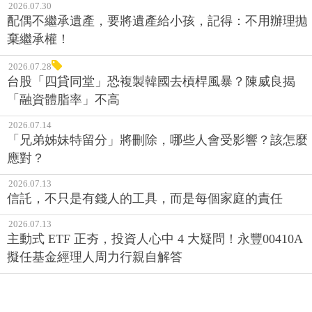
2026.07.30
配偶不繼承遺產，要將遺產給小孩，記得：不用辦理拋
棄繼承權！
2026.07.28
台股「四貸同堂」恐複製韓國去槓桿風暴？陳威良揭
「融資體脂率」不高
2026.07.14
「兄弟姊妹特留分」將刪除，哪些人會受影響？該怎麼
應對？
2026.07.13
信託，不只是有錢人的工具，而是每個家庭的責任
2026.07.13
主動式 ETF 正夯，投資人心中 4 大疑問！永豐00410A
擬任基金經理人周力行親自解答