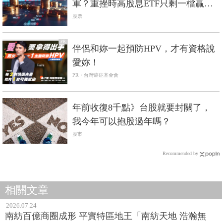
軍？重挫時高股息ETF只剩一檔贏過
0050
股票
PR
伴侶和妳一起預防HPV，才有資格說
愛妳！
PR・台灣癌症基金會
年前收復8千點》台股就要封關了，
我今年可以抱股過年嗎？
股市
Recommended by
相關文章
2026.07.24
南紡百億商圈成形 平實特區地王「南紡天地 浩瀚無