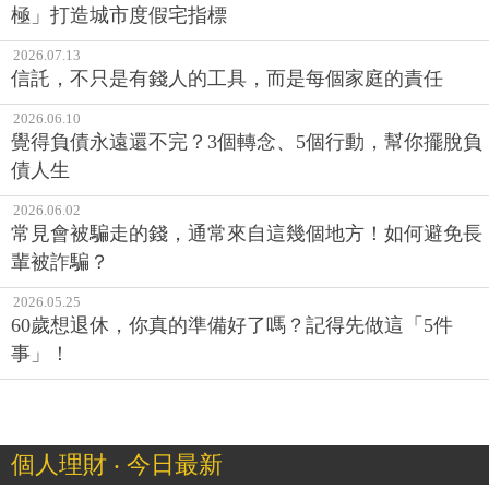
極」打造城市度假宅指標
2026.07.13
信託，不只是有錢人的工具，而是每個家庭的責任
2026.06.10
覺得負債永遠還不完？3個轉念、5個行動，幫你擺脫負
債人生
2026.06.02
常見會被騙走的錢，通常來自這幾個地方！如何避免長
輩被詐騙？
2026.05.25
60歲想退休，你真的準備好了嗎？記得先做這「5件
事」！
個人理財 ‧ 今日最新