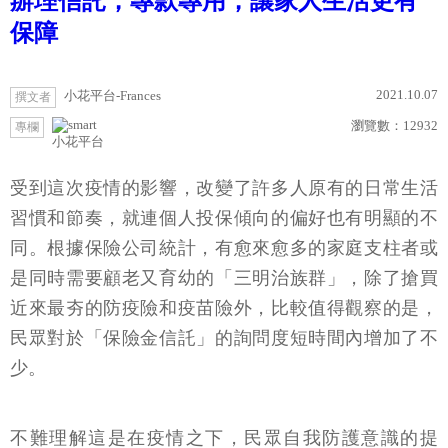
辦理信託，專款專用，讓家人生活更有
保障
2021.10.07
小花平台-Frances
撰文者
瀏覽數：
12932
專欄
小花平台
受到這次疫情的影響，改變了許多人原有的日常生活
習慣和節奏，就連個人投保傾向的偏好也有明顯的不
同。根據保險公司統計，有愈來愈多的家庭支柱者或
是同時需要顧老又育幼的「三明治族群」，除了搶買
近來最夯的防疫險和疫苗險外，比較值得觀察的是，
民眾對於「保險金信託」的詢問度短時間內增加了不
少。
不難理解這是在疫情之下，民眾自我防護意識的提