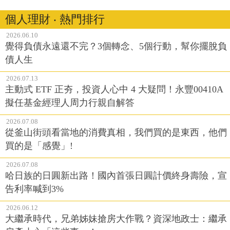
個人理財 ‧ 熱門排行
2026.06.10
覺得負債永遠還不完？3個轉念、5個行動，幫你擺脫負
債人生
2026.07.13
主動式 ETF 正夯，投資人心中 4 大疑問！永豐00410A
擬任基金經理人周力行親自解答
2026.07.08
從釜山街頭看當地的消費真相，我們買的是東西，他們
買的是「感覺」!
2026.07.08
哈日族的日圓新出路！國內首張日圓計價終身壽險，宣
告利率喊到3%
2026.06.12
大繼承時代，兄弟姊妹搶房大作戰？資深地政士：繼承