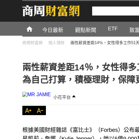
ETF
今日最新
觀點新聞
致
商周財富網
個人理財
兩性薪資差距14％，女性得多工作5
兩性薪資差距14％，女性得多
為自己打算，積極理財，保障
小花平台
根據美國財經雜誌《富比士》（Forbes）公
星凱莉．詹娜（Kylie Jenner），她以5億