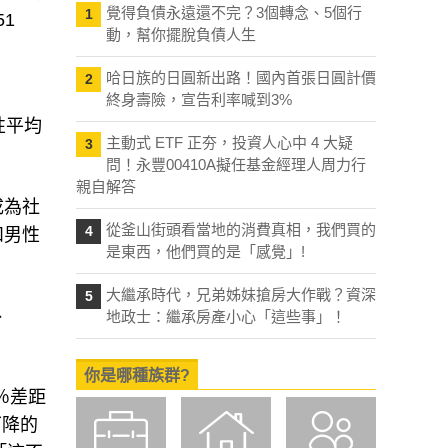
覺得負債永遠還不完？3個轉念、5個行
1
1
動，幫你擺脫負債人生
哈日族的日圓新出路！國內首張日圓計價
2
終身壽險，宣告利率喊到3%
性平均
主動式 ETF 正夯，投資人心中 4 大疑
3
問！永豐00410A擬任基金經理人周力行
親自解答
成為社
從釜山街頭看當地的消費真相，我們買的
4
和男性
是東西，他們買的是「感覺」!
大繼承時代，兄弟姊妹搶房大作戰？資深
5
、
地政士：繼承房產小心「這些事」！
你是哪種族群?
％差距
下降的