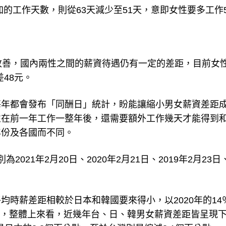
增加的工作天數，則從63天減少至51天，意即女性要多工作5
改善，國內兩性之間的薪資待遇仍有一定的差距，目前女
差48元。
每年都會發布「同酬日」統計，盼能讓縮小男女薪資差距
性在前一年工作一整年後，還需要額外工作幾天才能得到
年份及各國而不同。
21年2月20日、2020年2月21日、2019年2月23日
時薪差距相較於日本和韓國要來得小，以2020年的14
。不過，整體上來看，近幾年台、日、韓男女薪資差距皆呈現