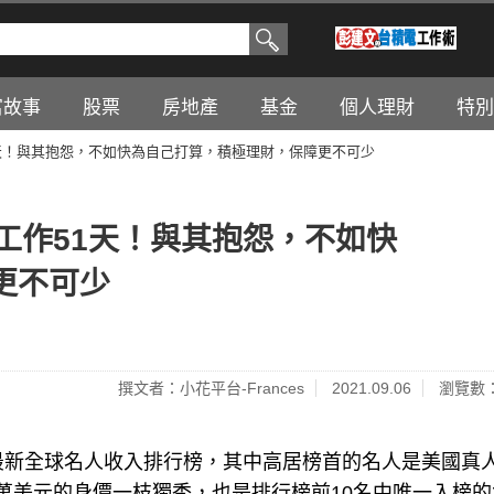
富故事
股票
房地產
基金
個人理財
特別
1天！與其抱怨，不如快為自己打算，積極理財，保障更不可少
工作51天！與其抱怨，不如快
更不可少
撰文者：小花平台-Frances
2021.09.06
瀏覽數：
布最新全球名人收入排行榜，其中高居榜首的名人是美國真
9,000萬美元的身價一枝獨秀，也是排行榜前10名中唯一入榜