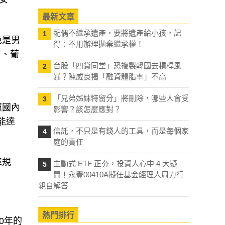
最新文章
配偶不繼承遺產，要將遺產給小孩，記
1
色是男
得：不用辦理拋棄繼承權！
）、葡
台股「四貸同堂」恐複製韓國去槓桿風
2
暴？陳威良揭「融資體脂率」不高
「兄弟姊妹特留分」將刪除，哪些人會受
3
照國內
影響？該怎麼應對？
能達
信託，不只是有錢人的工具，而是每個家
4
庭的責任
障規
主動式 ETF 正夯，投資人心中 4 大疑
5
問！永豐00410A擬任基金經理人周力行
親自解答
熱門排行
0年的