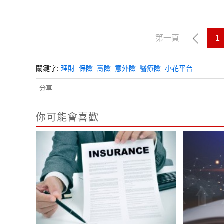
第一頁
1
關鍵字:
理財
保險
壽險
意外險
醫療險
小花平台
分享:
你可能會喜歡