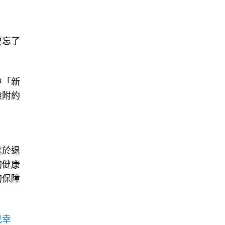
要忘了
中「新
險附約
處於退
的健康
的保障
己幸