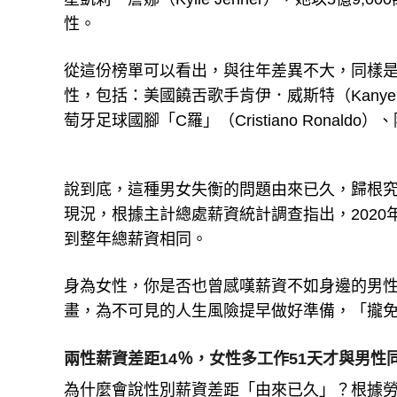
性。
從這份榜單可以看出，與往年差異不大，同樣
性，包括：美國饒舌歌手肯伊．威斯特（Kanye W
萄牙足球國腳「C羅」（Cristiano Ronaldo）
說到底，這種男女失衡的問題由來已久，歸根
現況，根據主計總處薪資統計調查指出，2020
到整年總薪資相同。
身為女性，你是否也曾感嘆薪資不如身邊的男
畫，為不可見的人生風險提早做好準備，「攏
兩性薪資差距14％，女性多工作51天才與男性
為什麼會說性別薪資差距「由來已久」？根據勞