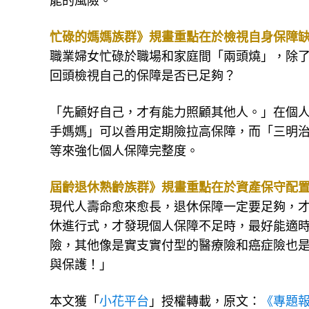
能的風險。
忙碌的媽媽族群》規畫重點在於檢視自身保障
職業婦女忙碌於職場和家庭間「兩頭燒」，除
回頭檢視自己的保障是否已足夠？
「先顧好自己，才有能力照顧其他人。」在個
手媽媽」可以善用定期險拉高保障，而「三明
等來強化個人保障完整度。
屆齡退休熟齡族群》規畫重點在於資產保守配
現代人壽命愈來愈長，退休保障一定要足夠，
休進行式，才發現個人保障不足時，最好能適
險，其他像是實支實付型的醫療險和癌症險也
與保護！」
本文獲「
小花平台
」授權轉載，原文：
《專題