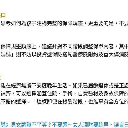
缺口
了思考如何為孩子建構完整的保障規畫，更重要的是，不
人保障規畫順序上，建議針對不同階段調整保單內容，其
治媽媽」則不妨以投資型保險搭配醫療險附約及重大傷病
置
才能在經濟無虞下安度晚年生活。如果已屆齡退休或是正
時補齊，可以選擇涵蓋住院、手術、自費醫材及身故保障
是不錯的選擇，「這樣即便在銀髮階段，也能享有全方位
報導》男女薪資不平等？不要緊〜女人理財要趁早，讓自