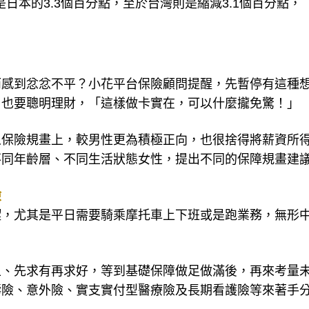
是日本的3.3個百分點，至於台灣則是縮減3.1個百分點，
而感到忿忿不平？小花平台保險顧問提醒，先暫停有這種
，也要聰明理財，「這樣做卡實在，可以什麼攏免驚！」
人保險規畫上，較男性更為積極正向，也很捨得將薪資所
不同年齡層、不同生活狀態女性，提出不同的保障規畫建
險
澀，尤其是平日需要騎乘摩托車上下班或是跑業務，無形
上、先求有再求好，等到基礎保障做足做滿後，再來考量
壽險、意外險、實支實付型醫療險及長期看護險等來著手