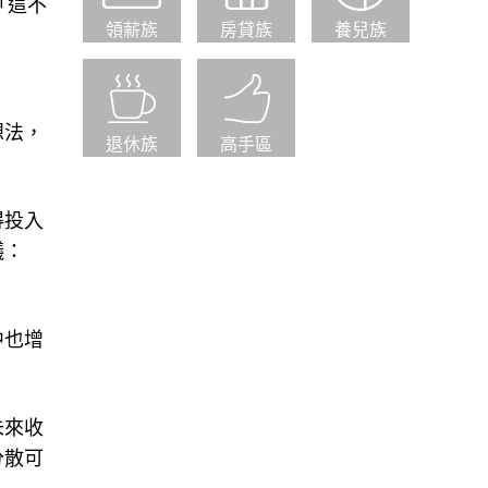
「這不
領薪族
房貸族
養兒族
想法，
退休族
高手區
得投入
議：
中也增
未來收
分散可