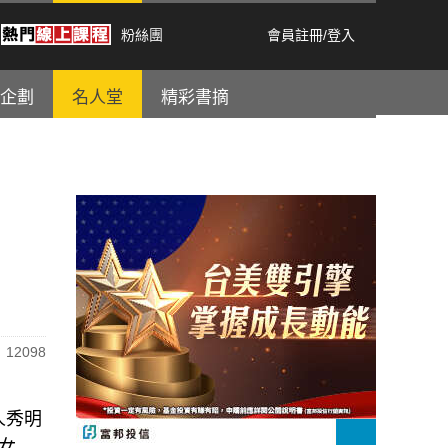
粉絲團
會員註冊
/
登入
企劃
名人堂
精彩書摘
12098
人秀明
的女