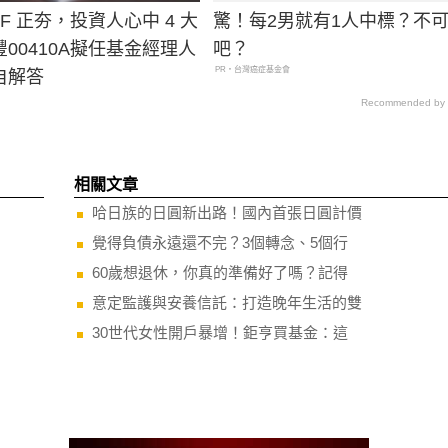
TF 正夯，投資人心中 4 大
驚！每2男就有1人中標？不
00410A擬任基金經理人
吧？
PR・台灣癌症基金會
自解答
Recommended by
相關文章
哈日族的日圓新出路！國內首張日圓計價
覺得負債永遠還不完？3個轉念、5個行
60歲想退休，你真的準備好了嗎？記得
意定監護與安養信託：打造晚年生活的雙
30世代女性開戶暴增！鉅亨買基金：這