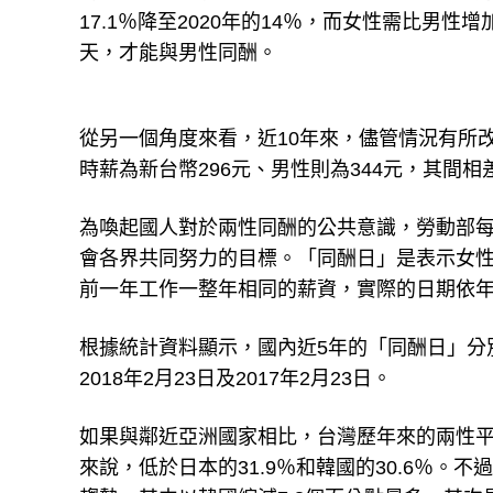
17.1％降至2020年的14％，而女性需比男性
天，才能與男性同酬。
從另一個角度來看，近10年來，儘管情況有所
時薪為新台幣296元、男性則為344元，其間相
為喚起國人對於兩性同酬的公共意識，勞動部
會各界共同努力的目標。「同酬日」是表示女
前一年工作一整年相同的薪資，實際的日期依
根據統計資料顯示，國內近5年的「同酬日」分別為20
2018年2月23日及2017年2月23日。
如果與鄰近亞洲國家相比，台灣歷年來的兩性平均
來說，低於日本的31.9％和韓國的30.6％