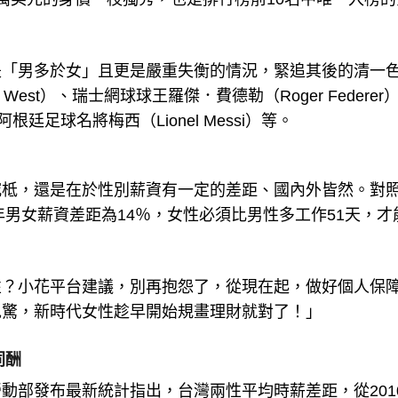
是「男多於女」且更是嚴重失衡的情況，緊追其後的清一
est）、瑞士網球球王羅傑．費德勒（Roger Federer
、阿根廷足球名將梅西（Lionel Messi）等。
究柢，還是在於性別薪資有一定的差距、國內外皆然。對
年男女薪資差距為14％，女性必須比男性多工作51天，才
性？小花平台建議，別再抱怨了，從現在起，做好個人保
免驚，新時代女性趁早開始規畫理財就對了！」
同酬
動部發布最新統計指出，台灣兩性平均時薪差距，從201