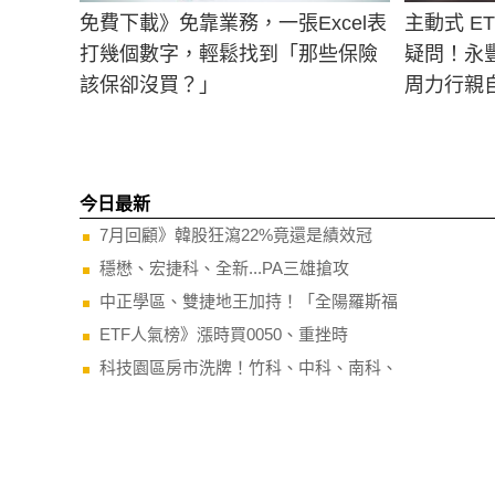
免費下載》免靠業務，一張Excel表
主動式 E
打幾個數字，輕鬆找到「那些保險
疑問！永豐
該保卻沒買？」
周力行親
今日最新
7月回顧》韓股狂瀉22%竟還是績效冠
穩懋、宏捷科、全新...PA三雄搶攻
中正學區、雙捷地王加持！「全陽羅斯福
ETF人氣榜》漲時買0050、重挫時
科技園區房市洗牌！竹科、中科、南科、