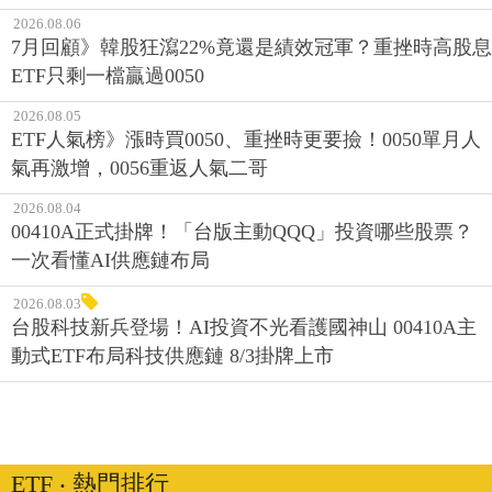
2026.08.06
7月回顧》韓股狂瀉22%竟還是績效冠軍？重挫時高股息
ETF只剩一檔贏過0050
2026.08.05
ETF人氣榜》漲時買0050、重挫時更要撿！0050單月人
氣再激增，0056重返人氣二哥
2026.08.04
00410A正式掛牌！「台版主動QQQ」投資哪些股票？
一次看懂AI供應鏈布局
2026.08.03
台股科技新兵登場！AI投資不光看護國神山 00410A主
動式ETF布局科技供應鏈 8/3掛牌上市
ETF ‧ 熱門排行