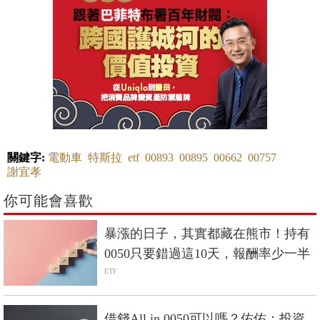
關鍵字:
電動車
特斯拉
etf
00893
00895
00662
00757
謝宜孝
你可能會喜歡
暴漲的日子，其實都藏在熊市！持有
0050只要錯過這10天，報酬率少一半
ETF
借錢All in 0050可以嗎？佑佑：投資