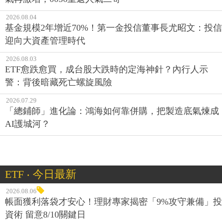
2026.08.04
基金規模2年增近70%！第一金投信董事長尤昭文：投信
迎向大資產管理時代
2026.08.03
ETF愈跌愈買，成台股大跌時的定海神針？內行人示
警：背後暗藏死亡螺旋風險
2026.07.29
「總鋪師」進化論：鴻海如何靠併購，把製造底氣煉成
AI護城河？
ETF ‧ 今日最新
2026.08.06
帳面獲利落袋才安心！理財專家揭密「9%攻守兼備」投
資術 留意8/10關鍵日