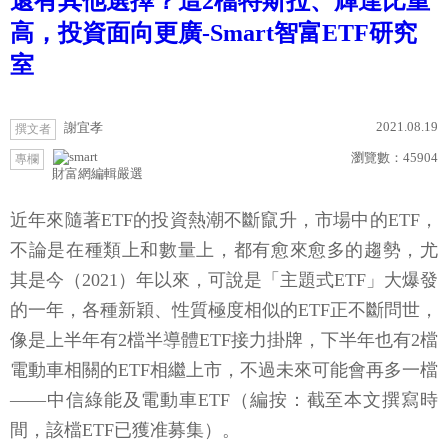
還有其他選擇？這2檔特斯拉、輝達比重
高，投資面向更廣-Smart智富ETF研究
室
2021.08.19
謝宜孝
撰文者
瀏覽數：
45904
專欄
財富網編輯嚴選
近年來隨著ETF的投資熱潮不斷竄升，市場中的ETF，
不論是在種類上和數量上，都有愈來愈多的趨勢，尤
其是今（2021）年以來，可說是「主題式ETF」大爆發
的一年，各種新穎、性質極度相似的ETF正不斷問世，
像是上半年有2檔半導體ETF接力掛牌，下半年也有2檔
電動車相關的ETF相繼上市，不過未來可能會再多一檔
——中信綠能及電動車ETF（編按：截至本文撰寫時
間，該檔ETF已獲准募集）。