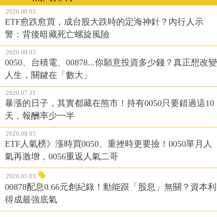
2026.08.03
ETF愈跌愈買，成台股大跌時的定海神針？內行人示
警：背後暗藏死亡螺旋風險
2026.08.03
0050、台積電、00878...你願意投資多少錢？真正想改變
人生，關鍵在「數大」
2026.07.31
暴漲的日子，其實都藏在熊市！持有0050只要錯過這10
天，報酬率少一半
2026.08.05
ETF人氣榜》漲時買0050、重挫時更要撿！0050單月人
氣再激增，0056重返人氣二哥
2026.05.03
00878配息0.66元創紀錄！動能跟「股息」無關？資本利
得成最強底氣