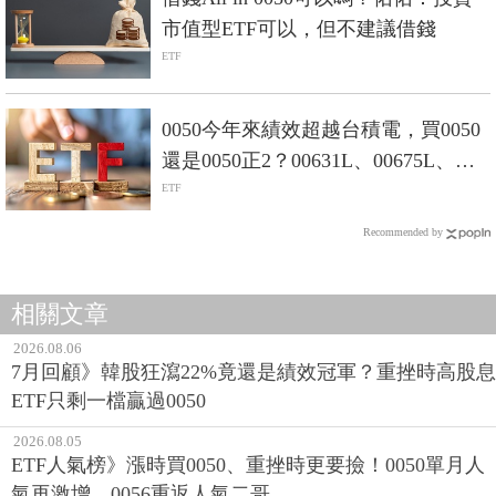
市值型ETF可以，但不建議借錢
ETF
0050今年來績效超越台積電，買0050
還是0050正2？00631L、00675L、
00685L差在哪？
ETF
Recommended by
相關文章
2026.08.06
7月回顧》韓股狂瀉22%竟還是績效冠軍？重挫時高股息
ETF只剩一檔贏過0050
2026.08.05
ETF人氣榜》漲時買0050、重挫時更要撿！0050單月人
氣再激增，0056重返人氣二哥