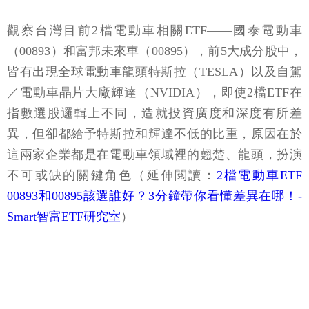
觀察台灣目前2檔電動車相關ETF——國泰電動車
（00893）和富邦未來車（00895），前5大成分股中，
皆有出現全球電動車龍頭特斯拉（TESLA）以及自駕
／電動車晶片大廠輝達（NVIDIA），即使2檔ETF在
指數選股邏輯上不同，造就投資廣度和深度有所差
異，但卻都給予特斯拉和輝達不低的比重，原因在於
這兩家企業都是在電動車領域裡的翹楚、龍頭，扮演
不可或缺的關鍵角色（延伸閱讀：
2檔電動車ETF
00893和00895該選誰好？3分鐘帶你看懂差異在哪！-
Smart智富ETF研究室
）