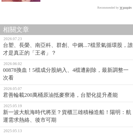
Recommended by
相關文章
2026.07.23
台塑、長榮、南亞科、群創、中鋼...7檔景氣循環股，誰
才是真正的「王者」？
2026.06.02
00878換血！5檔成分股納入、4檔遭剔除，最新調整一
次看
2026.05.07
君善輪載200萬桶原油抵麥寮港，台塑化提升產能
2025.05.19
新一波大航海時代將至？貨櫃三雄積極造船！陽明：航
運需求熱絡、後市可期
2025.05.13