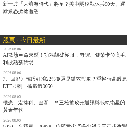
新一波「大航海時代」將至？美中關稅戰休兵90天、運
輸業恐掀搶櫃潮
股票 ‧ 今日最新
2026.08.06
AI散熱革命來襲！功耗飆破極限，奇鋐、健策卡位高毛
利散熱新戰場
2026.08.06
7月回顧》韓股狂瀉22%竟還是績效冠軍？重挫時高股息
ETF只剩一檔贏過0050
2026.08.05
穩懋、宏捷科、全新...PA三雄搶攻光通訊與低軌衛星的
黃金年代
2026.08.03
0050、台積電、00878...你願意投資多少錢？真正想改變