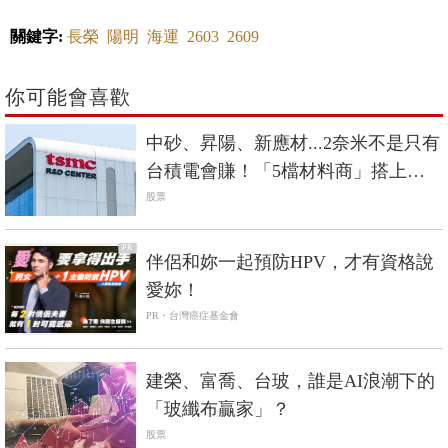
關鍵字:
長榮
陽明
海運
2603
2609
你可能會喜歡
中砂、昇陽、新應材...2奈米不是只有
台積電會賺！「5檔材料商」搭上成
長列車
股票
PR
伴侶和妳一起預防HPV，才有資格說
愛妳！
PR・台灣癌症基金會
建榮、富喬、台玻，誰是AI浪潮下的
「玻纖布贏家」？
股票