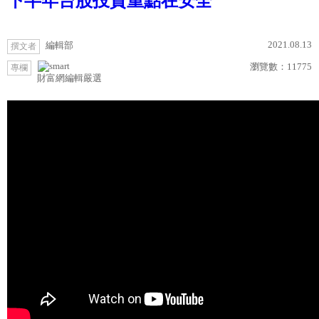
下半年台股投資重點在安全
2021.08.13
編輯部
撰文者
瀏覽數：
11775
專欄
財富網編輯嚴選