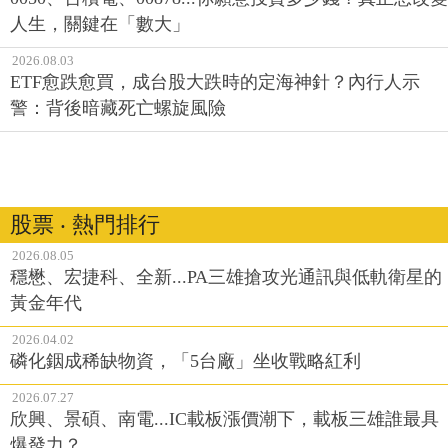
人生，關鍵在「數大」
2026.08.03
ETF愈跌愈買，成台股大跌時的定海神針？內行人示
警：背後暗藏死亡螺旋風險
股票 ‧ 熱門排行
2026.08.05
穩懋、宏捷科、全新...PA三雄搶攻光通訊與低軌衛星的
黃金年代
2026.04.02
磷化銦成稀缺物資，「5台廠」坐收戰略紅利
2026.07.27
欣興、景碩、南電...IC載板漲價潮下，載板三雄誰最具
爆發力？