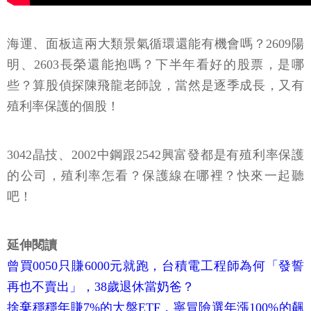
海運、面板這兩大類景氣循環還能有機會嗎？2609陽
明、2603長榮還能抱嗎？下半年看好的股票，是哪
些？算股偵探陳飛龍老師說，當然是逐季成長，又有
殖利率保護的個股！
3042晶技、2002中鋼跟2542興富發都是有殖利率保護
的公司，殖利率怎看？保護線在哪裡？快來一起聽
吧！
延伸閱讀
曾買0050只賺6000元就跑，台積電工程師為何「發誓
再也不賣出」，38歲退休當奶爸？
捨棄穩穩年賺7%的大盤ETF，寧冒險選年漲100%的飆