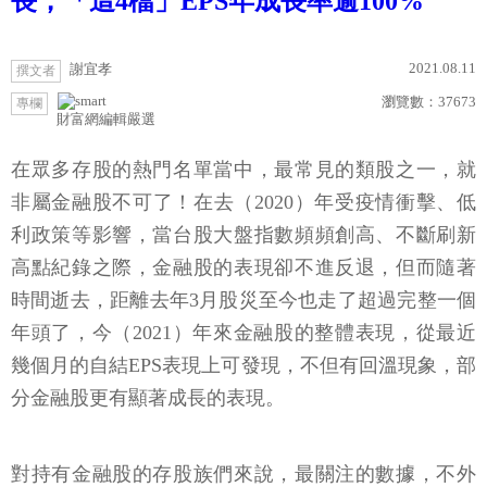
長，「這4檔」EPS年成長率逾100%
2021.08.11
謝宜孝
撰文者
瀏覽數：
37673
專欄
財富網編輯嚴選
在眾多存股的熱門名單當中，最常見的類股之一，就
非屬金融股不可了！在去（2020）年受疫情衝擊、低
利政策等影響，當台股大盤指數頻頻創高、不斷刷新
高點紀錄之際，金融股的表現卻不進反退，但而隨著
時間逝去，距離去年3月股災至今也走了超過完整一個
年頭了，今（2021）年來金融股的整體表現，從最近
幾個月的自結EPS表現上可發現，不但有回溫現象，部
分金融股更有顯著成長的表現。
對持有金融股的存股族們來說，最關注的數據，不外