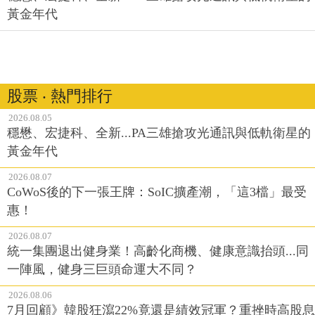
黃金年代
股票 ‧ 熱門排行
2026.08.05
穩懋、宏捷科、全新...PA三雄搶攻光通訊與低軌衛星的
黃金年代
2026.08.07
CoWoS後的下一張王牌：SoIC擴產潮，「這3檔」最受
惠！
2026.08.07
統一集團退出健身業！高齡化商機、健康意識抬頭...同
一陣風，健身三巨頭命運大不同？
2026.08.06
7月回顧》韓股狂瀉22%竟還是績效冠軍？重挫時高股息