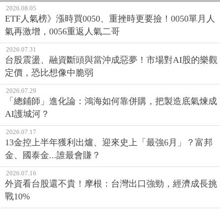
2026.08.05
ETF人氣榜》漲時買0050、重挫時更要撿！0050單月人
氣再激增，0056重返人氣二哥
2026.07.31
台股震盪、融資斷頭與當沖成惡夢！市場對AI股的樂觀
定價，恐比想像中脆弱
2026.07.29
「總鋪師」進化論：鴻海如何靠併購，把製造底氣煉成
AI護城河？
2026.07.17
13金控上半年獲利出爐、迎來史上「最強6月」？富邦
金、國泰金...誰最會賺？
2026.07.16
外資看台股還不貴！摩根：台灣出口強勁，經濟成長挑
戰10%