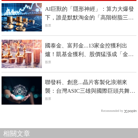
AI巨獸的「隱形神經」：算力大爆發
下，誰是默默淘金的「高階樹脂三
雄」？
股票
國泰金、富邦金...13家金控獲利出
爐！凱基金獲利、股價猛漲成「金控
飆股」？
股票
聯發科、創意...晶片客製化浪潮來
襲：台灣ASIC三雄與國際巨頭共舞，
搶賺AI黃金10年
股票
Recommended by
相關文章