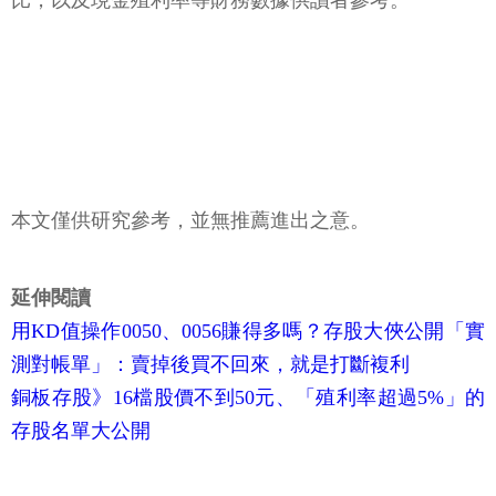
比，以及現金殖利率等財務數據供讀者參考。
本文僅供研究參考，並無推薦進出之意。
延伸閱讀
用KD值操作0050、0056賺得多嗎？存股大俠公開「實
測對帳單」：賣掉後買不回來，就是打斷複利
銅板存股》16檔股價不到50元、「殖利率超過5%」的
存股名單大公開