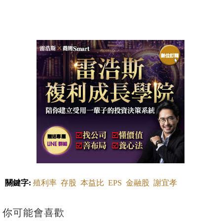
關鍵字:
殖利率
存股
本益比
EPS
金融股
謝宜孝
你可能會喜歡