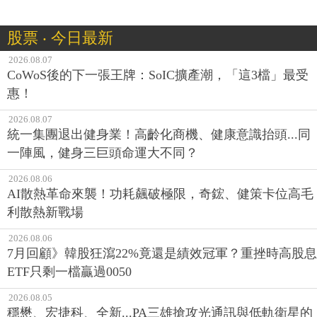
股票 ‧ 今日最新
2026.08.07
CoWoS後的下一張王牌：SoIC擴產潮，「這3檔」最受
惠！
2026.08.07
統一集團退出健身業！高齡化商機、健康意識抬頭...同
一陣風，健身三巨頭命運大不同？
2026.08.06
AI散熱革命來襲！功耗飆破極限，奇鋐、健策卡位高毛
利散熱新戰場
2026.08.06
7月回顧》韓股狂瀉22%竟還是績效冠軍？重挫時高股息
ETF只剩一檔贏過0050
2026.08.05
穩懋、宏捷科、全新...PA三雄搶攻光通訊與低軌衛星的