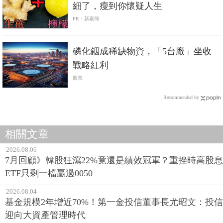
細了，瘦到你懷疑人生
PR・新素簡
磷化銦成稀缺物資，「5台廠」坐收
戰略紅利
股票
Recommended by
相關文章
2026.08.06
7月回顧》韓股狂瀉22%竟還是績效冠軍？重挫時高股息
ETF只剩一檔贏過0050
2026.08.04
基金規模2年增近70%！第一金投信董事長尤昭文：投信
迎向大資產管理時代