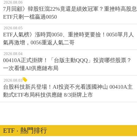
2026.08.06
7月回顧》韓股狂瀉22%竟還是績效冠軍？重挫時高股息
ETF只剩一檔贏過0050
2026.08.05
ETF人氣榜》漲時買0050、重挫時更要撿！0050單月人
氣再激增，0056重返人氣二哥
2026.08.04
00410A正式掛牌！「台版主動QQQ」投資哪些股票？
一次看懂AI供應鏈布局
2026.08.03
台股科技新兵登場！AI投資不光看護國神山 00410A主
動式ETF布局科技供應鏈 8/3掛牌上市
ETF ‧ 熱門排行