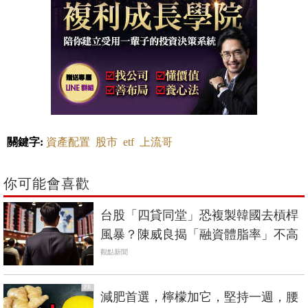
關鍵字:
資產配置
股市
etf
上流哥
你可能會喜歡
台股「四貸同堂」恐複製韓國去槓桿
風暴？陳威良揭「融資體脂率」不高
觀點新聞
PR
減肥首選，檸檬加它，堅持一週，腰