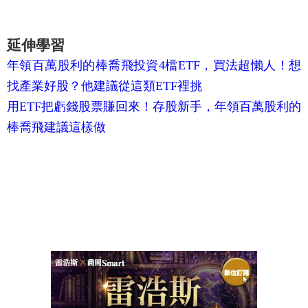
延伸學習
年領百萬股利的棒喬飛投資4檔ETF，買法超懶人！想
找產業好股？他建議從這類ETF裡挑
用ETF把虧錢股票賺回來！存股新手，年領百萬股利的
棒喬飛建議這樣做