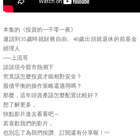
本集的《投資的一千零一夜》
邀請到35歲時就財務自由、40歲出頭就退休的前基金
經理人
──上流哥
談談現今股市熱潮下
究竟該怎麼投資才能相對安全？
股債平衡的操作策略還適用嗎？
那麼，這年頭資產該怎麼配置比較好？
想了解更多，
快點影片進去看看吧～
若喜歡我們的影片，
也別忘了為我們按讚、訂閱還有分享喔！^^