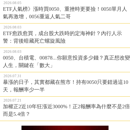
2026.08.05
ETF人氣榜》漲時買0050、重挫時更要撿！0050單月人
氣再激增，0056重返人氣二哥
2026.08.03
ETF愈跌愈買，成台股大跌時的定海神針？內行人示
警：背後暗藏死亡螺旋風險
2026.08.03
0050、台積電、00878...你願意投資多少錢？真正想改變
人生，關鍵在「數大」
2026.07.31
暴漲的日子，其實都藏在熊市！持有0050只要錯過這10
天，報酬率少一半
2026.07.21
加權正2近10年狂漲近3000%！正2報酬率為什麼不是2倍
而是5.4倍？