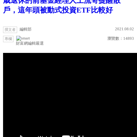
歳退休的前基金經理人上流哥提醒散
戶，這年頭被動式投資ETF比較好
2021.08.02
編輯部
撰文者
瀏覽數：
14893
專欄
財富網編輯嚴選