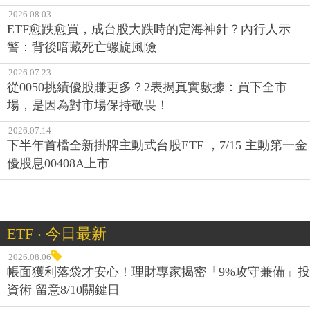
2026.08.03
ETF愈跌愈買，成台股大跌時的定海神針？內行人示
警：背後暗藏死亡螺旋風險
2026.07.23
從0050挑績優股賺更多？2表揭真實數據：買下全市
場，是因為對市場保持敬畏！
2026.07.14
下半年首檔全新掛牌主動式台股ETF ，7/15 主動第一金
優股息00408A上市
ETF ‧ 今日最新
2026.08.06
帳面獲利落袋才安心！理財專家揭密「9%攻守兼備」投
資術 留意8/10關鍵日