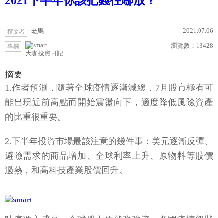
2021下半年你該把錢往哪放？
2021.07.06
老馬
撰文者
瀏覽數：
13428
專欄
大咖投資日記
摘要
1.作者預測，隨著全球疫情逐漸減緩，7月股市極有可
能出現近前高點而開始震盪向下，適度降低風險資產
的比重很重要。
2.下半年投資市場最該注意的幾件事：美元逐漸反彈、
避險需求的商品增加、全球利率上升、原物料等股價
過熱，和高科技產業股價回升。