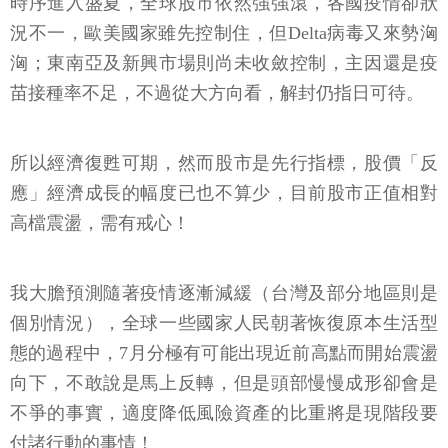
時序進入盛夏，全球股市依然強強滾，各國疫情卻狀
況不一，歐美國家雖先控制住，但Delta病毒又來勢洶
洶；東南亞及新興市場則尚未收斂控制，主因還是疫
苗接種率不足，不過從大方向看，解封仍指日可待。
所以經濟復甦可期，然而股市是先行指標，股價「反
應」經濟成長的幅度已也不算少，目前股市正值相對
高檔震盪，需有戒心！
我大膽預測隨著疫情逐漸減緩（台灣及部分地區則是
個別情況），全球一些國家人民朝著恢復原本生活型
態的過程中，7月分極有可能出現近前高點而開始震盪
向下，不敢說是馬上反轉，但是頭部慢慢成形卻會是
不爭的事實，適度降低風險資產的比重將是現階段要
付諸行動的事情！