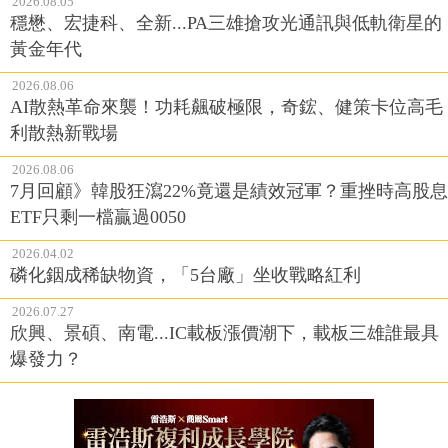
2026.08.05
穩懋、宏捷科、全新...PA三雄搶攻光通訊與低軌衛星的
黃金年代
2026.08.06
AI散熱革命來襲！功耗飆破極限，奇鋐、健策卡位高毛
利散熱新戰場
2026.08.06
7月回顧》韓股狂瀉22%竟還是績效冠軍？重挫時高股息
ETF只剩一檔贏過0050
2026.04.02
磷化銦成稀缺物資，「5台廠」坐收戰略紅利
2026.07.27
欣興、景碩、南電...IC載板漲價潮下，載板三雄誰最具
爆發力？