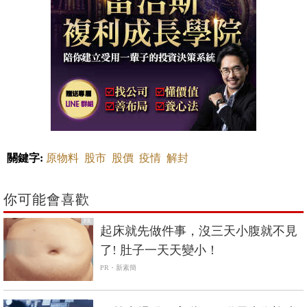
關鍵字:
原物料
股市
股價
疫情
解封
你可能會喜歡
PR
起床就先做件事，沒三天小腹就不見
了! 肚子一天天變小！
PR・新素簡