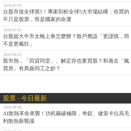
2026.07.03
台股市值全球第5！專家剖析全球5大市場結構：你買的
不只是股票，而是國家的命運
2026.07.02
台股超大牛市太晚上車怎麼辦？散戶應該「更謹慎，而
不是更瘋狂」
2026.06.25
股市熱，「四貸同堂」、解定存也要買股？和過去「瘋
買房」有異曲同工之妙？
股票 ‧ 今日最新
2026.08.06
AI散熱革命來襲！功耗飆破極限，奇鋐、健策卡位高毛
利散熱新戰場