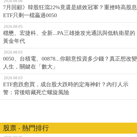
2026.08.06
7月回顧》韓股狂瀉22%竟還是績效冠軍？重挫時高股息
ETF只剩一檔贏過0050
2026.08.05
穩懋、宏捷科、全新...PA三雄搶攻光通訊與低軌衛星的
黃金年代
2026.08.03
0050、台積電、00878...你願意投資多少錢？真正想改變
人生，關鍵在「數大」
2026.08.03
ETF愈跌愈買，成台股大跌時的定海神針？內行人示
警：背後暗藏死亡螺旋風險
股票 ‧ 熱門排行