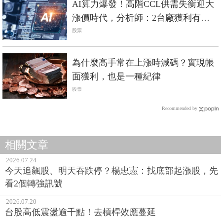
AI算力爆發！高階CCL供需失衡迎大
漲價時代，分析師：2台廠獲利有望
爆發
股票
為什麼高手常在上漲時減碼？實現帳
面獲利，也是一種紀律
股票
Recommended by
相關文章
2026.07.24
今天追飆股、明天吞跌停？楊忠憲：找底部起漲股，先
看2個轉強訊號
2026.07.20
台股高低震盪逾千點！去槓桿效應蔓延