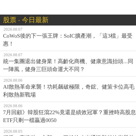
股票 ‧ 今日最新
2026.08.07
CoWoS後的下一張王牌：SoIC擴產潮，「這3檔」最受
惠！
2026.08.07
統一集團退出健身業！高齡化商機、健康意識抬頭...同
一陣風，健身三巨頭命運大不同？
2026.08.06
AI散熱革命來襲！功耗飆破極限，奇鋐、健策卡位高毛
利散熱新戰場
2026.08.06
7月回顧》韓股狂瀉22%竟還是績效冠軍？重挫時高股息
ETF只剩一檔贏過0050
2026.08.05