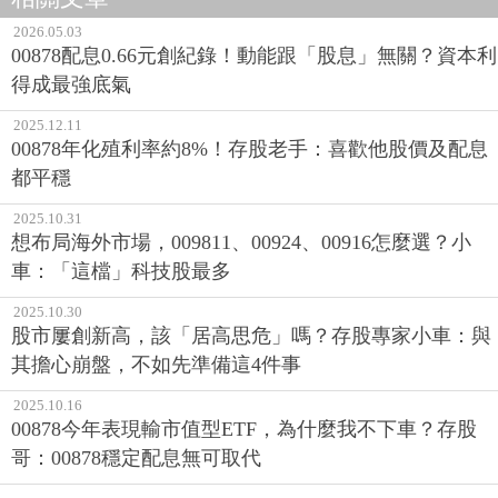
2026.05.03
00878配息0.66元創紀錄！動能跟「股息」無關？資本利
得成最強底氣
2025.12.11
00878年化殖利率約8%！存股老手：喜歡他股價及配息
都平穩
2025.10.31
想布局海外市場，009811、00924、00916怎麼選？小
車：「這檔」科技股最多
2025.10.30
股市屢創新高，該「居高思危」嗎？存股專家小車：與
其擔心崩盤，不如先準備這4件事
2025.10.16
00878今年表現輸市值型ETF，為什麼我不下車？存股
哥：00878穩定配息無可取代