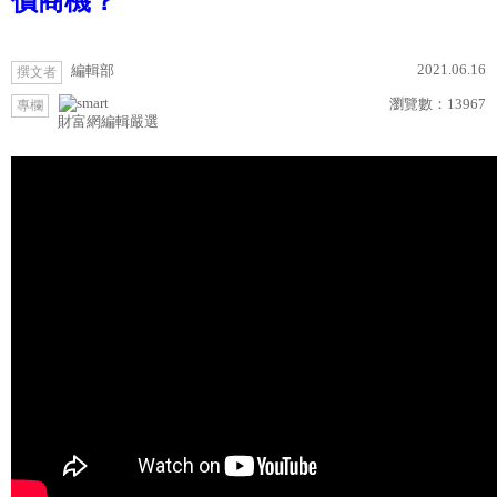
價商機？
2021.06.16
編輯部
撰文者
瀏覽數：
13967
專欄
財富網編輯嚴選