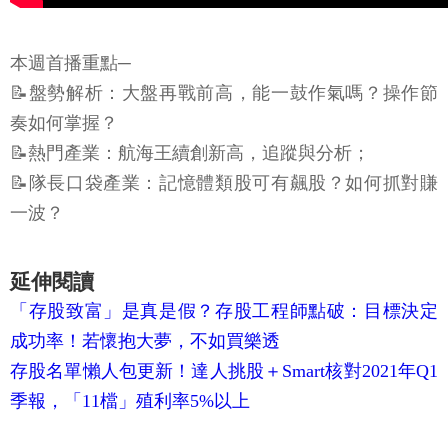
本週首播重點─
📝盤勢解析：大盤再戰前高，能一鼓作氣嗎？操作節
奏如何掌握？
📝熱門產業：航海王續創新高，追蹤與分析；
📝隊長口袋產業：記憶體類股可有飆股？如何抓對賺
一波？
延伸閱讀
「存股致富」是真是假？存股工程師點破：目標決定
成功率！若懷抱大夢，不如買樂透
存股名單懶人包更新！達人挑股＋Smart核對2021年Q1
季報，「11檔」殖利率5%以上