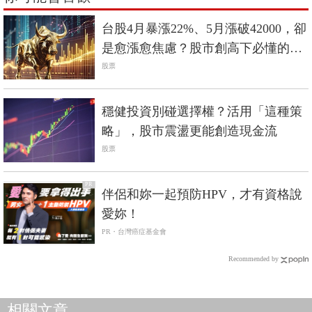
台股4月暴漲22%、5月漲破42000，卻
是愈漲愈焦慮？股市創高下必懂的
「3種應對」
股票
穩健投資別碰選擇權？活用「這種策
略」，股市震盪更能創造現金流
股票
PR
伴侶和妳一起預防HPV，才有資格說
愛妳！
PR・台灣癌症基金會
Recommended by
相關文章