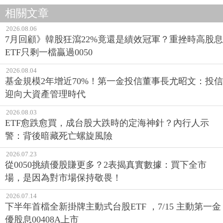
相關文章
2026.08.06
7月回顧》韓股狂瀉22%竟還是績效冠軍？重挫時高股息
ETF只剩一檔贏過0050
2026.08.04
基金規模2年增近70%！第一金投信董事長尤昭文：投信
迎向大資產管理時代
2026.08.03
ETF愈跌愈買，成台股大跌時的定海神針？內行人示
警：背後暗藏死亡螺旋風險
2026.07.23
從0050挑績優股賺更多？2表揭真實數據：買下全市
場，是因為對市場保持敬畏！
2026.07.14
下半年首檔全新掛牌主動式台股ETF ，7/15 主動第一金
優股息00408A上市