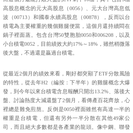
高股息概念的元大高股息（0056）、元大台灣高息低
波（00713）和國泰永續高股息（00878），反而以台
積電為主要權重的幾個雞腿便當，這個月還持續悶在
鍋子裡面蒸。包含台灣50雙胞胎0050和006208，以及
小台積電0052，目前績效大約17%～18%，雖然稍微落
後大盤，不過還是贏過台積電。
從最近2個月的績效來看，剛好都突顯了ETF分散風險
的特性，從去年H2（編按：下半年）的雞腿概念大爆
發，到今年以來台積電含息報酬只開出13.2%、落後大
盤、討論熱度大減還盤了2個月，看傳產百花齊放，心
裡總是難免煎熬。反倒是0050裡面雖然有高達一半的
權重是台積電，但還有另外一半分散在其他49家公
司，而且絕大多數都是各產業的龍頭。像中鋼、聯發