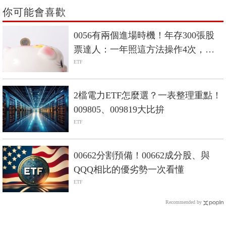
你可能會喜歡
0056有兩個進場時機！年存300張股
票達人：一年照這方法操作4次，賺
進20%
ETF
2檔電力ETF怎麼選？一表整理重點！
009805、009819大比拚
ETF
00662分割預備！00662成分股、與
QQQ相比的優劣勢一次看懂
ETF
Recommended by