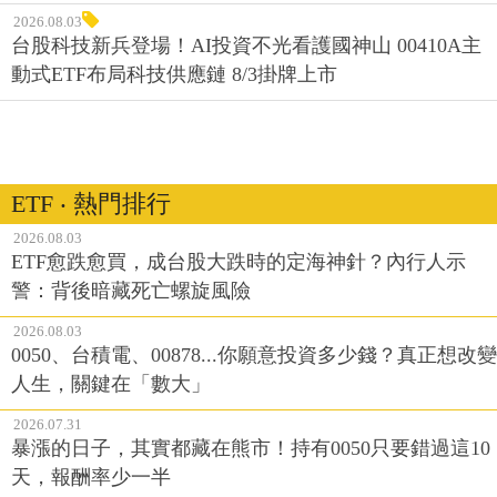
2026.08.03
台股科技新兵登場！AI投資不光看護國神山 00410A主
動式ETF布局科技供應鏈 8/3掛牌上市
ETF ‧ 熱門排行
2026.08.03
ETF愈跌愈買，成台股大跌時的定海神針？內行人示
警：背後暗藏死亡螺旋風險
2026.08.03
0050、台積電、00878...你願意投資多少錢？真正想改變
人生，關鍵在「數大」
2026.07.31
暴漲的日子，其實都藏在熊市！持有0050只要錯過這10
天，報酬率少一半