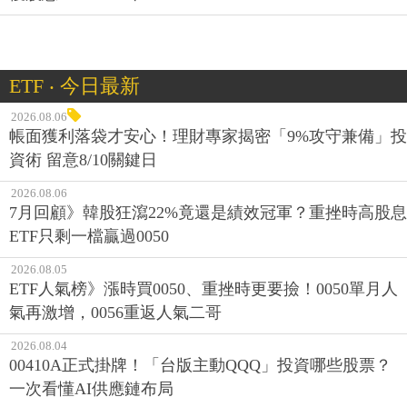
ETF ‧ 今日最新
2026.08.06
帳面獲利落袋才安心！理財專家揭密「9%攻守兼備」投
資術 留意8/10關鍵日
2026.08.06
7月回顧》韓股狂瀉22%竟還是績效冠軍？重挫時高股息
ETF只剩一檔贏過0050
2026.08.05
ETF人氣榜》漲時買0050、重挫時更要撿！0050單月人
氣再激增，0056重返人氣二哥
2026.08.04
00410A正式掛牌！「台版主動QQQ」投資哪些股票？
一次看懂AI供應鏈布局