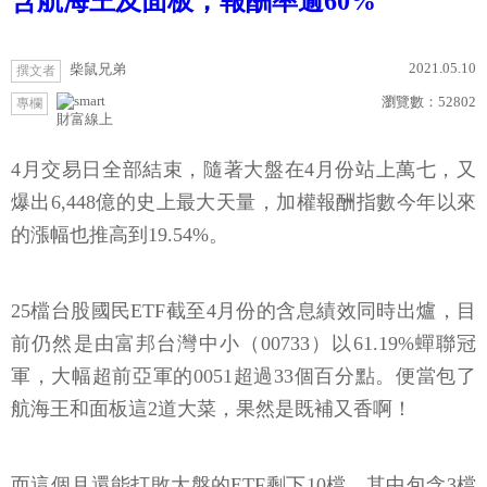
含航海王及面板，報酬率逾60%
2021.05.10
柴鼠兄弟
撰文者
瀏覽數：
52802
專欄
財富線上
4月交易日全部結束，隨著大盤在4月份站上萬七，又
爆出6,448億的史上最大天量，加權報酬指數今年以來
的漲幅也推高到19.54%。
25檔台股國民ETF截至4月份的含息績效同時出爐，目
前仍然是由富邦台灣中小（00733）以61.19%蟬聯冠
軍，大幅超前亞軍的0051超過33個百分點。便當包了
航海王和面板這2道大菜，果然是既補又香啊！
而這個月還能打敗大盤的ETF剩下10檔，其中包含3檔