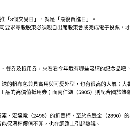
前推「3個交易日」，就是「最後買進日」。
公司要求零股股東必須親自出席股東會或完成電子投票，
品、餐券及抵用券，來看看今年還有哪些吸睛的紀念品吧
3）送的帆布包兼具實用與可愛外型，也有很高的人氣；大
於王品的高價值抵用券；而南仁湖（5905）則配合國旅熱
素、宏達電（2498）的折疊椅，至於永豐金（2890）
的智能保溫杯價值不菲，也在網路上引起熱議。