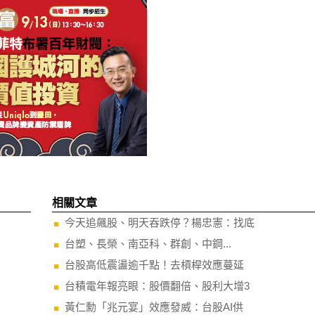
相關文章
今天追飆股、明天吞跌停？楊忠憲：找底
台塑、長榮、南亞科、群創、中鋼...
台股高低震盪逾千點！去槓桿效應蔓延
台積電年報亮眼：股價翻倍、股利大增3
黃仁勳「兆元宴」效應發威：台股AI供