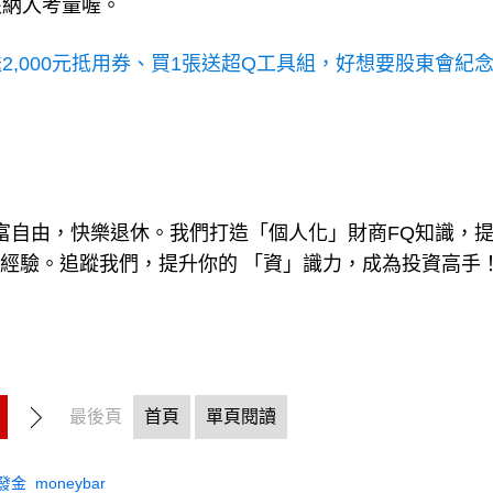
該納入考量喔。
送2,000元抵用券、買1張送超Q工具組，好想要股東會紀
現財富自由，快樂退休。我們打造「個人化」財商FQ知識，
戰經驗。追蹤我們，提升你的 「資」識力，成為投資高手
最後頁
首頁
單頁閱讀
發金
moneybar