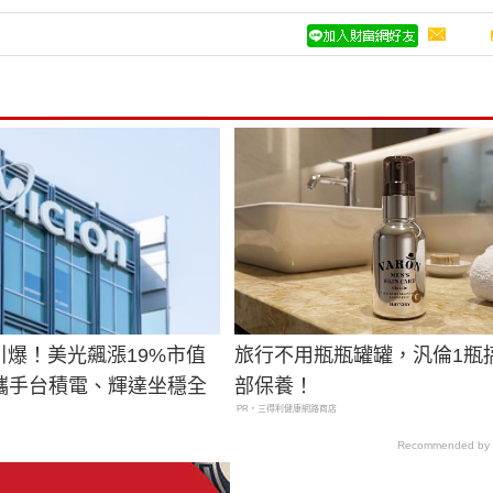
引爆！美光飆漲19%市值
旅行不用瓶瓶罐罐，汎倫1瓶
攜手台積電、輝達坐穩全
部保養！
PR・三得利健康網路商店
Recommended by