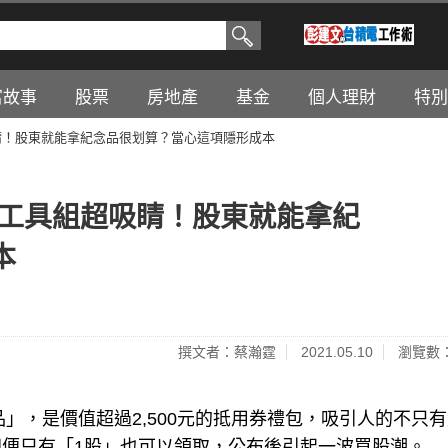
富故事
股票
房地產
基金
個人理財
特別
吸睛！股東就能拿紀念品很划算？當心這項隱形成本
熊工具組超吸睛！股東就能拿紀
本
撰文者：蔡瀚霆
2021.05.10
瀏覽數：
品」，是價值超過2,500元的抵用券禮包，吸引人的不只
便只有「1股」也可以領取，公布後引起一波買股潮。