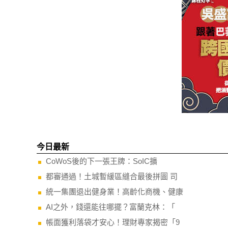
今日最新
CoWoS後的下一張王牌：SoIC擴
都審通過！土城暫緩區縫合最後拼圖 司
統一集團退出健身業！高齡化商機、健康
AI之外，錢還能往哪擺？富蘭克林：「
帳面獲利落袋才安心！理財專家揭密「9