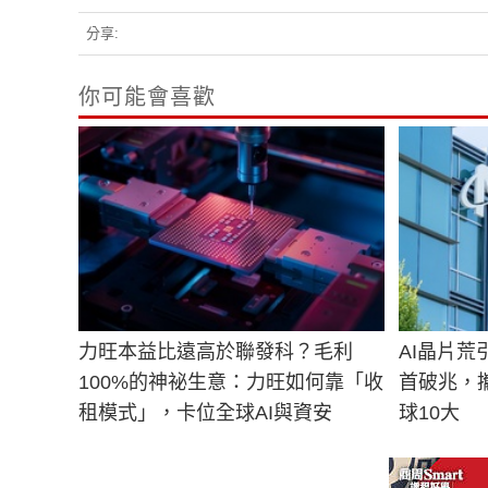
分享:
你可能會喜歡
力旺本益比遠高於聯發科？毛利
AI晶片荒
100%的神祕生意：力旺如何靠「收
首破兆，
租模式」，卡位全球AI與資安
球10大