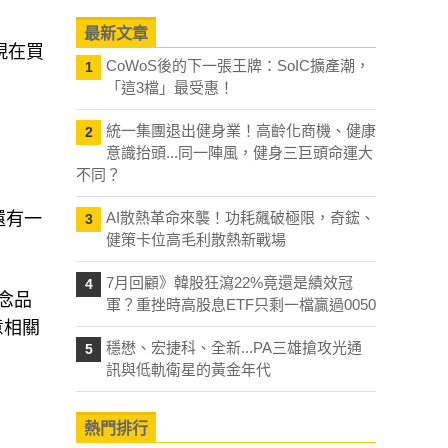
最新文章
現在買
CoWoS後的下一張王牌：SoIC擴產潮，
1
「這3檔」最受惠！
統一集團退出健身業！高齡化商機、健康
2
意識抬頭...同一陣風，健身三巨頭命運大
不同？
還有一
AI散熱革命來襲！功耗飆破極限，奇鋐、
3
健策卡位高毛利散熱新戰場
7月回顧》韓股狂瀉22%竟還是績效冠
4
念品
軍？重挫時高股息ETF只剩一檔贏過0050
意相關
穩懋、宏捷科、全新...PA三雄搶攻光通
5
訊與低軌衛星的黃金年代
熱門排行