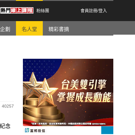
粉絲團
會員註冊
/
登入
企劃
名人堂
精彩書摘
40257
有紀念