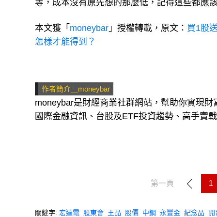
等，成本沒有原先想的那麼低，記得這些都應
本文獲「
moneybar
」授權轉載，原文：
買1股
怎樣才能得到？
作者簡介＿moneybar
moneybar是財經商業社群網站，幫助你實
國際金融資訊、台股及ETF投資趨勢、高手實
第一頁
1
關鍵字:
宏達電
股東會
王品
股價
中鋼
永豐金
紀念品
開