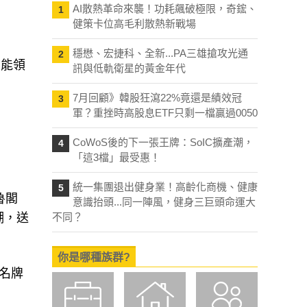
AI散熱革命來襲！功耗飆破極限，奇鋐、
1
健策卡位高毛利散熱新戰場
穩懋、宏捷科、全新...PA三雄搶攻光通
2
才能領
訊與低軌衛星的黃金年代
7月回顧》韓股狂瀉22%竟還是績效冠
3
軍？重挫時高股息ETF只剩一檔贏過0050
CoWoS後的下一張王牌：SoIC擴產潮，
4
「這3檔」最受惠！
。
統一集團退出健身業！高齡化商機、健康
5
魯閣
意識抬頭...同一陣風，健身三巨頭命運大
潮，送
不同？
你是哪種族群?
的名牌