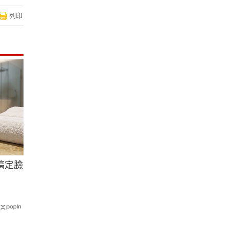
列印
搞定臉