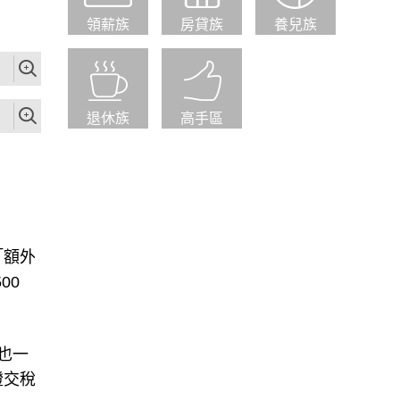
領薪族
房貸族
養兒族
退休族
高手區
「額外
00
也一
證交稅