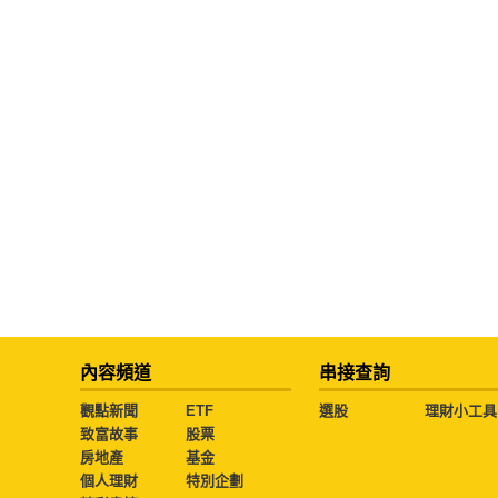
內容頻道
串接查詢
觀點新聞
ETF
選股
理財小工具
致富故事
股票
房地產
基金
個人理財
特別企劃