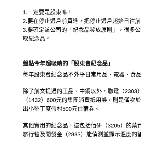
1.一定要是股東嘛！
2.要在停止過戶前買進，把停止過戶起始日往
3.要確定該公司的「紀念品發放原則」，很多
取紀念品。
盤點今年超吸睛的「股東會紀念品」
每年股東會紀念品不外乎日常用品、電器、食
除了前文提過的王品、中鋼以外，聯電（230
（1432）600元的集團消費抵用券，則是僅次
出小墾丁度假村500元住宿券。
其他實用的紀念品，還包括佰研（3205）的葉黃
旅行毯及開發金（2883）能偵測並顯示溫度