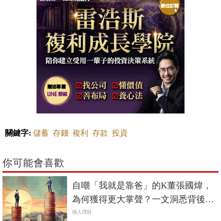
關鍵字:
儲蓄
存錢
複利
存款
投資
你可能會喜歡
自嘲「我就是靠爸」的K董張國煒，
為何獲得更大掌聲？一文洞悉背後的
社會邏輯
個人理財