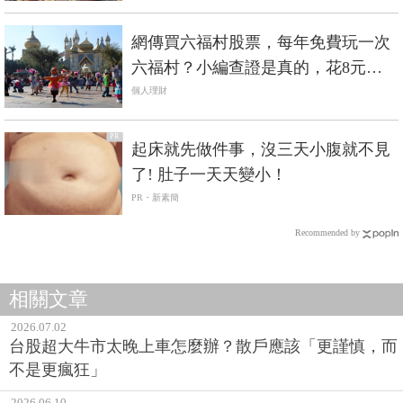
網傳買六福村股票，每年免費玩一次
六福村？小編查證是真的，花8元買1
股也行
個人理財
PR
起床就先做件事，沒三天小腹就不見
了! 肚子一天天變小！
PR・新素簡
Recommended by
相關文章
2026.07.02
台股超大牛市太晚上車怎麼辦？散戶應該「更謹慎，而
不是更瘋狂」
2026.06.10