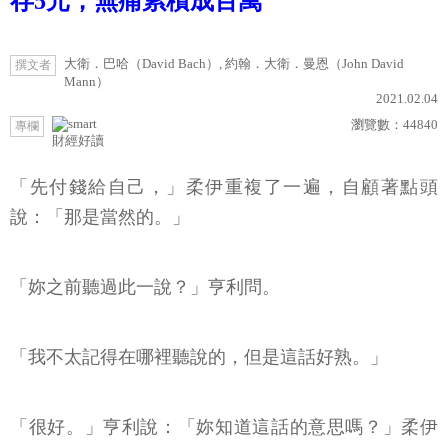
存5元，無痛累積成百萬
大衛．巴哈（David Bach）, 約翰．大衛．曼恩（John David
撰文者
Mann）
2021.02.04
瀏覽數：
44840
專欄
財經好讀
「先付錢給自己，」柔伊重複了一遍，自顧著點頭
說：「那是當然的。」
「妳之前聽過此一說？」亨利問。
「我不太記得在哪裡聽說的，但是這話好熟。」
「很好。」亨利說：「妳知道這話的意思嗎？」柔伊