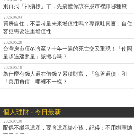
別再找「神指標」了，先搞懂你該在股市裡賺哪種錢
2026.06.04
買房自住，不需考量未來增值性嗎？專家吐真言：自住
客更需要注重增值性
2026.05.28
台灣房市凜冬將至？十年一遇的死亡交叉重現！「使照
量超過建照量」該擔心嗎？
2026.05.18
為什麼有錢人還在借錢？累積財富，「急著還債」和
「善用負債」哪裡不一樣？
個人理財 ‧ 今日最新
2026.07.30
配偶不繼承遺產，要將遺產給小孩，記得：不用辦理拋