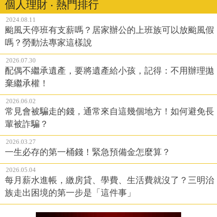
個人理財 ‧ 熱門排行
2024.08.11
颱風天停班有支薪嗎？居家辦公的上班族可以放颱風假
嗎？勞動法專家這樣說
2026.07.30
配偶不繼承遺產，要將遺產給小孩，記得：不用辦理拋
棄繼承權！
2026.06.02
常見會被騙走的錢，通常來自這幾個地方！如何避免長
輩被詐騙？
2026.03.27
一生必存的第一桶錢！緊急預備金怎麼算？
2026.05.04
每月薪水進帳，繳房貸、學費、生活費就沒了？三明治
族走出困境的第一步是「這件事」