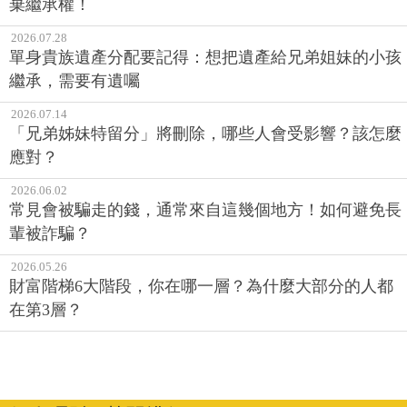
棄繼承權！
2026.07.28
單身貴族遺產分配要記得：想把遺產給兄弟姐妹的小孩
繼承，需要有遺囑
2026.07.14
「兄弟姊妹特留分」將刪除，哪些人會受影響？該怎麼
應對？
2026.06.02
常見會被騙走的錢，通常來自這幾個地方！如何避免長
輩被詐騙？
2026.05.26
財富階梯6大階段，你在哪一層？為什麼大部分的人都
在第3層？