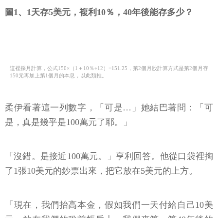
圖1、1天存5美元，複利10％，40年後能存多少？
這裡採月計算，公式150×（1＋10％÷12）=151.25，第2個月股計算方式是第2個月存
150元再加上第1個月的本息，以此類推。
柔伊看著這一列數字，「可是…」她結巴著問：「可
是，真是幾乎是100萬元了耶。」
「沒錯。是接近100萬元。」亨利回答。他從口袋裡掏
了1張10美元的鈔票出來，把它放在5美元的上方。
「現在，我們抬高本金，假如我們一天付給自己10美