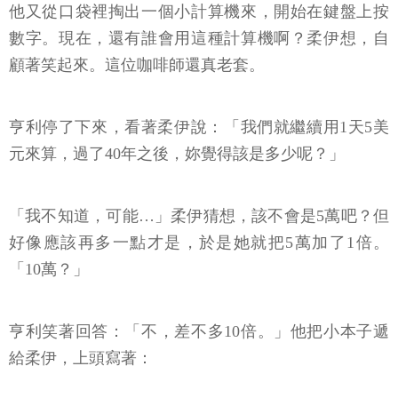
他又從口袋裡掏出一個小計算機來，開始在鍵盤上按
數字。現在，還有誰會用這種計算機啊？柔伊想，自
顧著笑起來。這位咖啡師還真老套。
亨利停了下來，看著柔伊說：「我們就繼續用1天5美
元來算，過了40年之後，妳覺得該是多少呢？」
「我不知道，可能…」柔伊猜想，該不會是5萬吧？但
好像應該再多一點才是，於是她就把5萬加了1倍。
「10萬？」
亨利笑著回答：「不，差不多10倍。」他把小本子遞
給柔伊，上頭寫著：