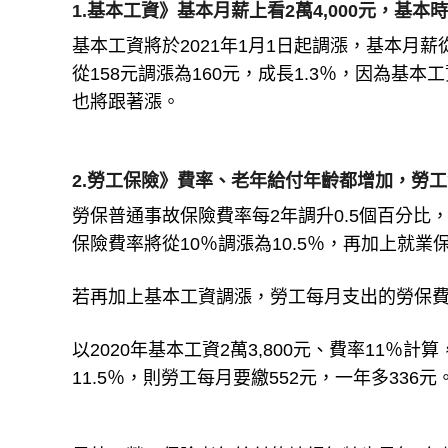
1.基本工資》基本月薪上看2萬4,000元，基本時
基本工資將於2021年1月1日起調漲，基本月薪從2
從158元調漲為160元，成長1.3％，因為
也將跟著漲。
2.勞工保險》費率、老年給付年齡都增加，勞
勞保普通事故保險費率每2年調升0.5個百分比，
保險費率將從10％調漲為10.5％，再加上就業
若再加上基本工資調漲，勞工每月支出的勞保
以2020年基本工資2萬3,800元、費率11％計算
11.5％，則勞工每月要繳552元，一年多336元