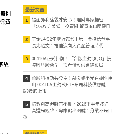
最新文章
時薪則
帳面獲利落袋才安心！理財專家揭密
1
的保費
「9%攻守兼備」投資術 留意8/10關鍵日
基金規模2年增近70%！第一金投信董事
2
長尤昭文：投信迎向大資產管理時代
00410A正式掛牌！「台版主動QQQ」投
3
事故
資哪些股票？一次看懂AI供應鏈布局
台股科技新兵登場！AI投資不光看護國神
4
山 00410A主動式ETF布局科技供應鏈
8/3掛牌上市
指數創高但雜音不斷，2026下半年該追
5
高還是觀望？專家點出關鍵：分散不是口
號