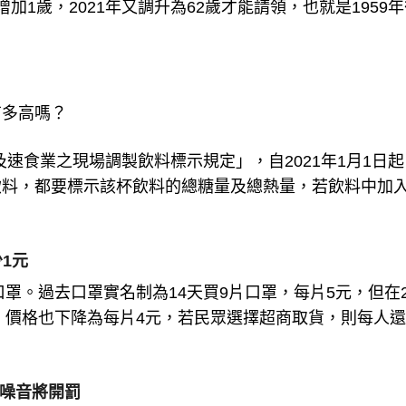
1歲，2021年又調升為62歲才能請領，也就是1959
。
有多高嗎？
及速食業之現場調製飲料標示規定」，自2021年1月1日
飲料，都要標示該杯飲料的總糖量及總熱量，若飲料中加
1元
罩。過去口罩實名制為14天買9片口罩，每片5元，但在2
罩，價格也下降為每片4元，若民眾選擇超商取貨，則每人
作噪音將開罰