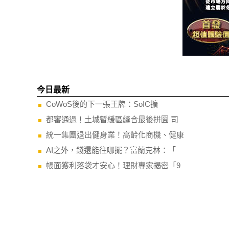
今日最新
CoWoS後的下一張王牌：SoIC擴
都審通過！土城暫緩區縫合最後拼圖 司
統一集團退出健身業！高齡化商機、健康
AI之外，錢還能往哪擺？富蘭克林：「
帳面獲利落袋才安心！理財專家揭密「9