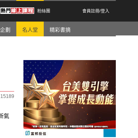
粉絲團
會員註冊
/
登入
企劃
名人堂
精彩書摘
5189
新氣