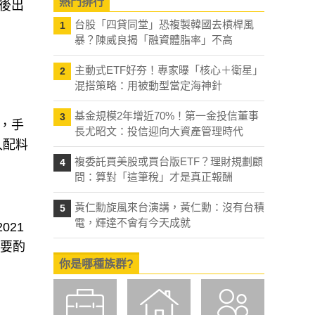
熱門排行
年後出
台股「四貸同堂」恐複製韓國去槓桿風
1
暴？陳威良揭「融資體脂率」不高
主動式ETF好夯！專家曝「核心＋衛星」
2
混搭策略：用被動型當定海神針
基金規模2年增近70%！第一金投信董事
3
起，手
長尤昭文：投信迎向大資產管理時代
入配料
複委託買美股或買台版ETF？理財規劃顧
4
問：算對「這筆稅」才是真正報酬
黃仁勳旋風來台演講，黃仁勳：沒有台積
5
電，輝達不會有今天成就
021
還要酌
你是哪種族群?