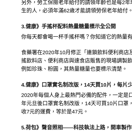
另外，勞工保險老年給付的請領年齡也是每2年增加
生的人，必須年滿62歲才能請領勞保老年給付
3.健康》手搖杯配料熱量糖量標示全公開
你每天都會喝一杯手搖杯嗎？你知道它的熱量
食藥署在2020年10月修正「連鎖飲料便利商店
搖飲料店、便利商店與速食店販售的現場調製
例如珍珠、粉圓，其熱量糖量也要標示清楚。
4.健康》口罩實名制改版，14天買10片，每片少
2020年每個人身上最熱門必備的配件，一定是口
年元旦後口罩實名制改版，14天可買10片口
收7元的運費，等於是47元。
5.荷包》聲音照相——科技執法上路，開車製