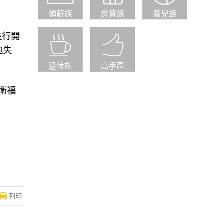
領薪族
房貸族
養兒族
進行開
包失
退休族
高手區
衛福
列印