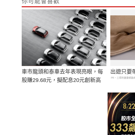
你可能會喜歡
車市龍頭和泰車去年表現亮眼，每
出遊只要
PR・三得利健康網路
股賺29.68元，擬配息20元創新高