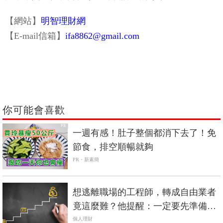
【網站】
明智理財網
【E-mail信箱】
ifa8862@gmail.com
你可能會喜歡
PR
一週有感！肚子整個都消下去了！免
節食，排空順暢就夠
PR・新素簡
想逃離職場的工程師，轉成自由業者
竟這麼難？他提醒：一定要先準備好
足夠生活費…
個人理財