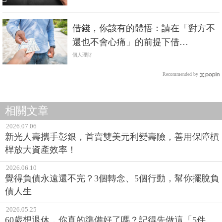
借錢，你該有的體悟：請在「對方不
還也不會心痛」的前提下借…
個人理財
Recommended by
相關文章
2026.07.06
新光人壽攜手彰銀，首賣雙美元利變壽險，善用保障槓
桿放大資產效率！
2026.06.10
覺得負債永遠還不完？3個轉念、5個行動，幫你擺脫負
債人生
2026.05.25
60歲想退休，你真的準備好了嗎？記得先做這「5件