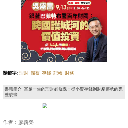
關鍵字:
理財
儲蓄
存錢
記帳
財務
書籍簡介_富足一生的理財必修課：從小資存錢到財產傳承的完
整規畫
作者：廖義榮