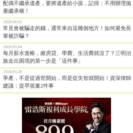
配偶不繼承遺產，要將遺產給小孩，記得：不用辦理拋
棄繼承權！
2026.06.02
常見會被騙走的錢，通常來自這幾個地方！如何避免長
輩被詐騙？
2026.05.04
每月薪水進帳，繳房貸、學費、生活費就沒了？三明治
族走出困境的第一步是「這件事」
2026.03.26
爭產，不是從過世開始，而是從失智就開始！資深律師
建議：提早規畫2件事