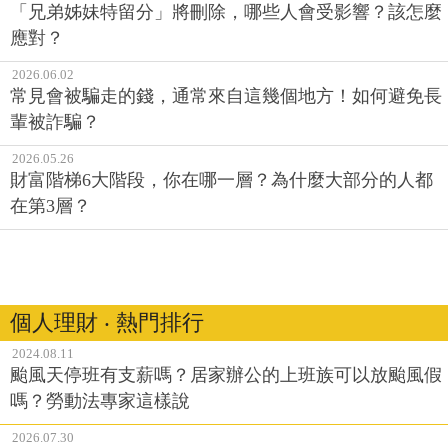
「兄弟姊妹特留分」將刪除，哪些人會受影響？該怎麼
應對？
2026.06.02
常見會被騙走的錢，通常來自這幾個地方！如何避免長
輩被詐騙？
2026.05.26
財富階梯6大階段，你在哪一層？為什麼大部分的人都
在第3層？
個人理財 ‧ 熱門排行
2024.08.11
颱風天停班有支薪嗎？居家辦公的上班族可以放颱風假
嗎？勞動法專家這樣說
2026.07.30