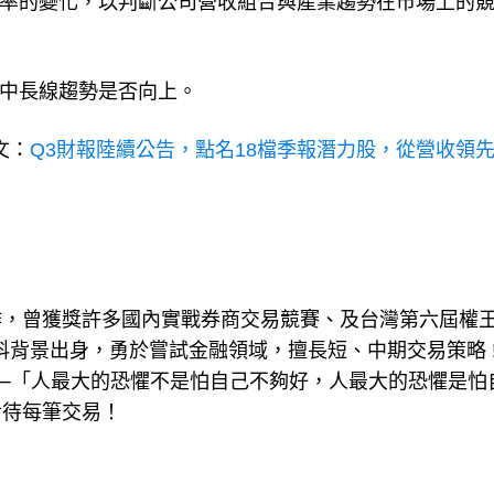
利率的變化，以判斷公司營收組合與產業趨勢在市場上的
業中長線趨勢是否向上。
文：
Q3財報陸續公告，點名18檔季報潛力股，從營收領
作，曾獲獎許多國內實戰券商交易競賽、及台灣第六屆權
理工科背景出身，勇於嘗試金融領域，擅長短、中期交易策略 !
─「人最大的恐懼不是怕自己不夠好，人最大的恐懼是怕
對待每筆交易！