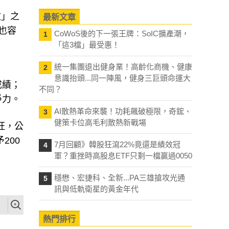
收」之
最新文章
也容
CoWoS後的下一張王牌：SoIC擴產潮，
1
「這3檔」最受惠！
統一集團退出健身業！高齡化商機、健康
2
意識抬頭...同一陣風，健身三巨頭命運大
成績；
不同？
爭力。
AI散熱革命來襲！功耗飆破極限，奇鋐、
3
健策卡位高毛利散熱新戰場
旺，公
200
7月回顧》韓股狂瀉22%竟還是績效冠
4
軍？重挫時高股息ETF只剩一檔贏過0050
穩懋、宏捷科、全新...PA三雄搶攻光通
5
訊與低軌衛星的黃金年代
熱門排行