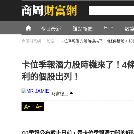
ETF
今日最新
觀點新聞
致
商周財富網
股票
卡位季報潛力股時機來了！4條件篩股，1
卡位季報潛力股時機來了！4條
利的個股出列！
財富線上
Q3季報公布截止日前，是卡位季報潛力股的好