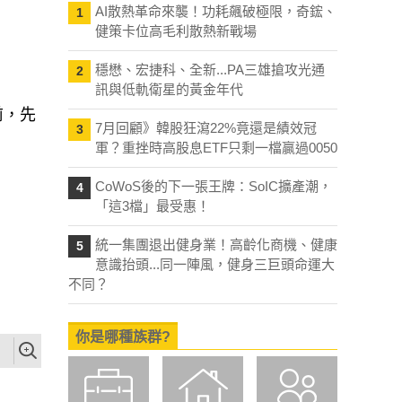
AI散熱革命來襲！功耗飆破極限，奇鋐、
1
健策卡位高毛利散熱新戰場
穩懋、宏捷科、全新...PA三雄搶攻光通
2
訊與低軌衛星的黃金年代
前，先
7月回顧》韓股狂瀉22%竟還是績效冠
3
軍？重挫時高股息ETF只剩一檔贏過0050
CoWoS後的下一張王牌：SoIC擴產潮，
4
「這3檔」最受惠！
統一集團退出健身業！高齡化商機、健康
5
意識抬頭...同一陣風，健身三巨頭命運大
不同？
你是哪種族群?