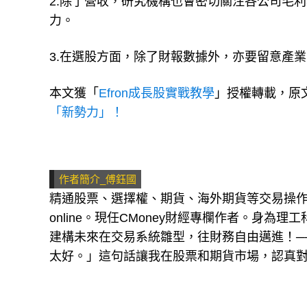
2.除了營收，研究機構也會密切關注各公司毛
力。
3.在選股方面，除了財報數據外，亦要留意產
本文獲「
Efron成長股實戰教學
」授權轉載，原
「新勢力」！
作者簡介_傅鈺國
精通股票、選擇權、期貨、海外期貨等交易操
online。現任CMoney財經專欄作者。身為
建構未來在交易系統雛型，往財務自由邁進！─
太好。」這句話讓我在股票和期貨市場，認真