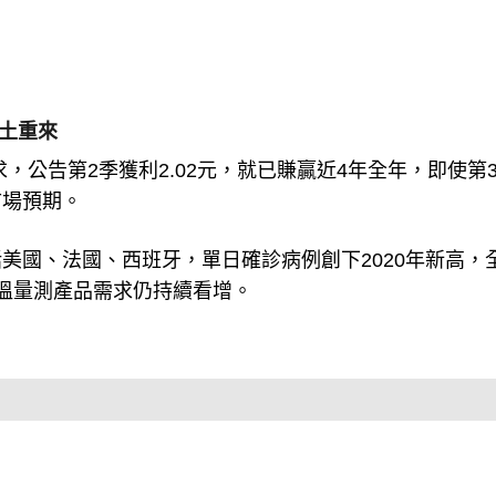
捲土重來
，公告第2季獲利2.02元，就已賺贏近4年全年，即使第
市場預期。
美國、法國、西班牙，單日確診病例創下2020年新高，
溫量測產品需求仍持續看增。