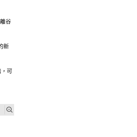
脫離谷
的新
倍，可