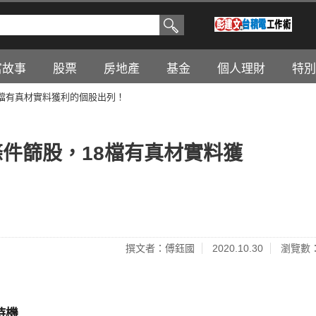
富故事
股票
房地產
基金
個人理財
特別
8檔有真材實料獲利的個股出列！
件篩股，18檔有真材實料獲
撰文者：傅鈺國
2020.10.30
瀏覽數：
時機