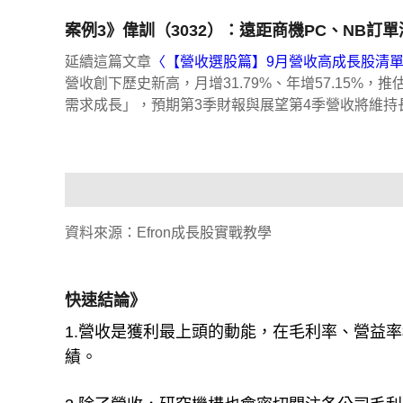
案例3》偉訓（3032）：遠距商機PC、NB訂
延續這篇文章
〈【營收選股篇】9月營收高成長股清單
營收創下歷史新高，月增31.79%、年增57.15%
需求成長」，預期第3季財報與展望第4季營收將維持
資料來源：Efron成長股實戰教學
快速結論》
1.營收是獲利最上頭的動能，在毛利率、營益
績。