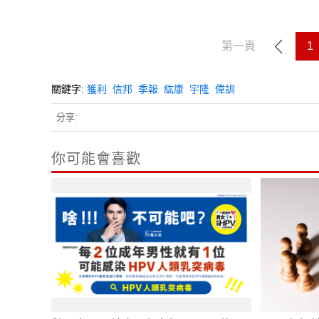
第一頁
1
關鍵字:
獲利
信邦
季報
紘康
宇隆
偉訓
分享:
你可能會喜歡