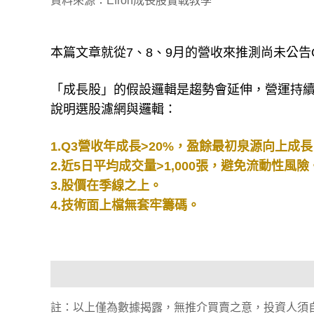
資料來源：Efron成長股實戰教學
本篇文章就從7、8、9月的營收來推測尚未公
「成長股」的假設邏輯是趨勢會延伸，營運持
說明選股濾網與邏輯：
1.Q3營收年成長>20%，盈餘最初泉源向上成
2.近5日平均成交量>1,000張，避免流動性風險
3.股價在季線之上。
4.技術面上檔無套牢籌碼。
註：以上僅為數據揭露，無推介買賣之意，投資人須自