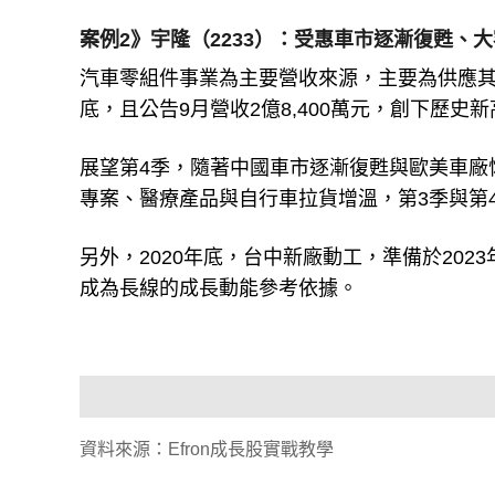
案例2》宇隆（2233）：受惠車市逐漸復甦、大
汽車零組件事業為主要營收來源，主要為供應其
底，且公告9月營收2億8,400萬元，創下歷史新
展望第4季，隨著中國車市逐漸復甦與歐美車廠恢復生產
專案、醫療產品與自行車拉貨增溫，第3季與第
另外，2020年底，台中新廠動工，準備於20
成為長線的成長動能參考依據。
資料來源：Efron成長股實戰教學