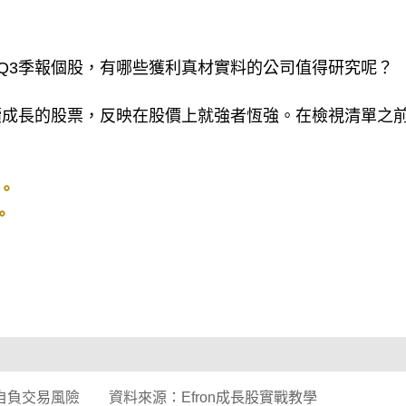
告Q3季報個股，有哪些獲利真材實料的公司值得研究呢？
續成長的股票，反映在股價上就強者恆強。在檢視清單之
長。
。
負交易風險 資料來源：Efron成長股實戰教學