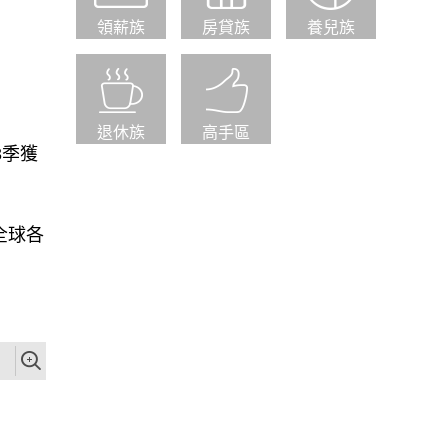
領薪族
房貸族
養兒族
退休族
高手區
3季獲
全球各