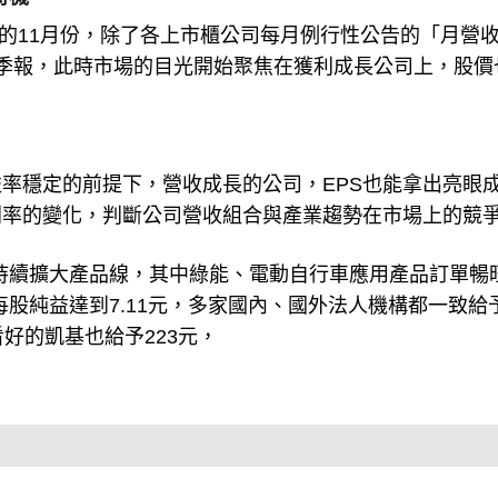
來的11月份，除了各上市櫃公司每月例行性公告的「月營
Q3季報，此時市場的目光開始聚焦在獲利成長公司上，股價
率穩定的前提下，營收成長的公司，EPS也能拿出亮眼
利率的變化，判斷公司營收組合與產業趨勢在市場上的競
產業，持續擴大產品線，其中綠能、電動自行車應用產品訂單暢
季每股純益達到7.11元，多家國內、國外法人機構都一致給予
好的凱基也給予223元，