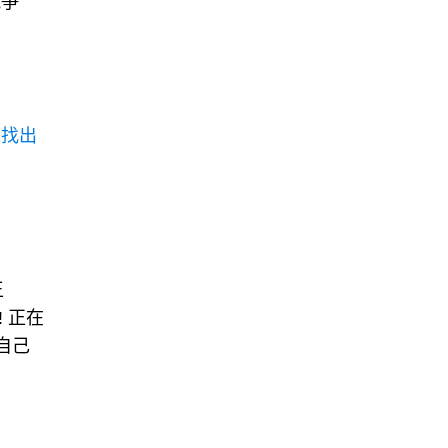
競爭
先找出
王
 正在
自己