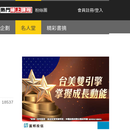
粉絲團
會員註冊
/
登入
企劃
名人堂
精彩書摘
18537