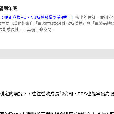
單滿到年底
：遠距商機PC、NB持續發燙到第4季！〉
選出的偉訓，偉訓公
，推估主要月增動能來自「電源供應器產能保持滿載」與「電競品牌Cou
長期成長性，且具備上修空間。
率穩定的前提下，往往營收成長的公司，EPS也能拿出亮