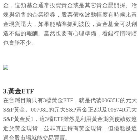
金，這類基金通常投資黃金或是其它貴金屬開採、冶
煉與銷售的企業證券，股票價格波動幅度有時候比黃
金現貨還大，如果能精準抓到波段，黃金基金可以創
造不錯的報酬。當然也要有心理準備，看錯行情時賠
也會賠不少。
3.黃金ETF
在台灣目前只有3檔黃金ETF，就是代號00635U的元大
S&P黃金、00708L的元大S&P黃金正2以及00674R元大
S&P黃金反1，這3檔ETF雖然是利用黃金期貨使績效趨
近於黃金現貨，並非真正持有黃金現貨，但優點是透
過台股市場就能交易買賣。