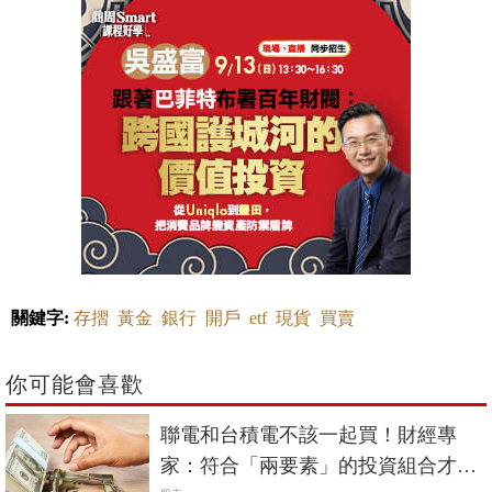
關鍵字:
存摺
黃金
銀行
開戶
etf
現貨
買賣
你可能會喜歡
聯電和台積電不該一起買！財經專
家：符合「兩要素」的投資組合才算