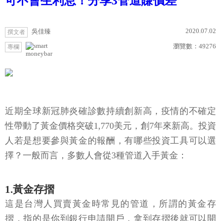
可不會生利息！分享3管道賺價差
2020.07.02
吳佳臻
撰文者
瀏覽數：
49276
專欄
moneybar
近期全球新冠肺炎確診數持續創新高，疫情的不確定
性帶動了黃金價格突破1,770美元，創7年來新高。投資
人若是想要參與黃金的報酬，有哪些投資工具可以選
擇？一般而言，多數人會從3種管道入手黃金：
1.黃金存摺
這是台灣人買賣黃金時常見的管道，所謂的黃金存
摺，指的是你到銀行申請開戶，拿到存摺後就可以開