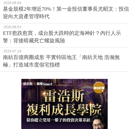
2026.08.04
基金規模2年增近70%！第一金投信董事長尤昭文：投信
迎向大資產管理時代
2026.08.03
ETF愈跌愈買，成台股大跌時的定海神針？內行人示
警：背後暗藏死亡螺旋風險
2026.07.24
南紡百億商圈成形 平實特區地王「南紡天地 浩瀚無
極」打造城市度假宅指標