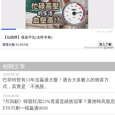
ads by popIn
【仙桃牌】保血平丸(去羚羊角)
深入了解
觀看次數 61,863次
Recommended by
相關文章
2026.08.10
巴菲特曾有13年沒贏過大盤！適合大多數人的致富方
式，其實是「不挑股」
2026.08.06
7月回顧》韓股狂瀉22%竟還是績效冠軍？重挫時高股息
ETF只剩一檔贏過0050