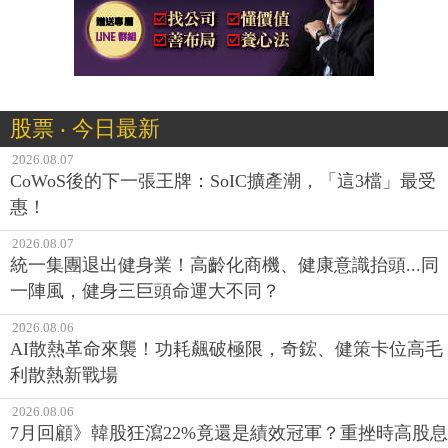
股票 ‧ 今日最新
2026.08.07
CoWoS後的下一張王牌：SoIC擴產潮，「這3檔」最受
惠！
2026.08.07
統一集團退出健身業！高齡化商機、健康意識抬頭...同
一陣風，健身三巨頭命運大不同？
2026.08.06
AI散熱革命來襲！功耗飆破極限，奇鋐、健策卡位高毛
利散熱新戰場
2026.08.06
7月回顧》韓股狂瀉22%竟還是績效冠軍？重挫時高股息