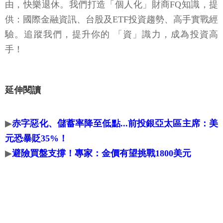
由，快樂退休。我們打造「個人化」財商FQ知識，提
供：國際金融資訊、台股及ETF投資趨勢、高手實戰經
驗。追蹤我們，提升你的 「資」識力，成為投資高
手！
延伸閱讀
▶
赤字惡化、儲蓄率降至低點...前投銀亞太區主席：美
元恐暴貶35%！
▶
避險買盤支撐！專家：金價有望挑戰1800美元