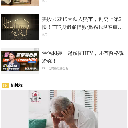
好
股市
美股只花19天跌入熊市，創史上第2
快！ETF與追蹤指數價格出現嚴重脫
節
股市
PR
伴侶和妳一起預防HPV，才有資格說
愛妳！
PR・台灣癌症基金會
仙桃牌
PR