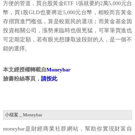
方便的管道，買台股黃金ETF 1張就要約2萬5,000元台
幣，買1股GLD也要將近5,000元台幣，相較而言黃金
存摺買進門檻低，算是較親民的選項；而黃金基金因
投資相關公司，漲勢來臨時也很兇猛，可單筆買進也
可定期定額，若有眼光想賺取波段財的人，是一個不
錯的選擇。
本文經授權轉載自
Moneybar
臉書粉絲專頁，
請按此
小檔案＿Moneybar
moneybar是財經商業社群網站，幫助你實現財富自