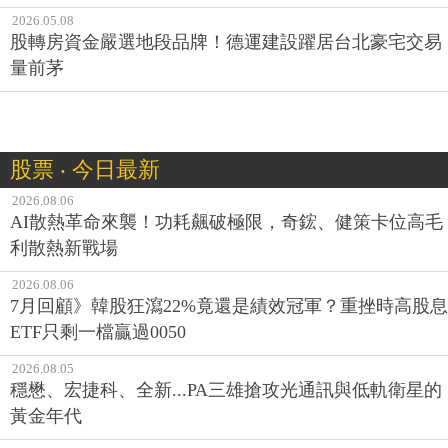
2026.05.08
股轉房資金嚴選地段品牌！德運建設躍居台北豪宅交易
量前茅
股票 ‧ 今日最新
2026.08.06
AI散熱革命來襲！功耗飆破極限，奇鋐、健策卡位高毛
利散熱新戰場
2026.08.06
7月回顧》韓股狂瀉22%竟還是績效冠軍？重挫時高股息
ETF只剩一檔贏過0050
2026.08.05
穩懋、宏捷科、全新...PA三雄搶攻光通訊與低軌衛星的
黃金年代