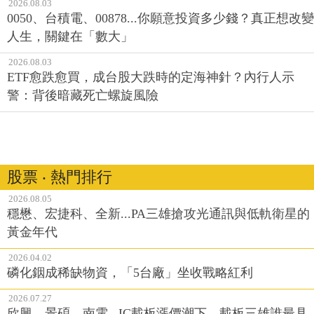
2026.08.03
0050、台積電、00878...你願意投資多少錢？真正想改變
人生，關鍵在「數大」
2026.08.03
ETF愈跌愈買，成台股大跌時的定海神針？內行人示
警：背後暗藏死亡螺旋風險
股票 ‧ 熱門排行
2026.08.05
穩懋、宏捷科、全新...PA三雄搶攻光通訊與低軌衛星的
黃金年代
2026.04.02
磷化銦成稀缺物資，「5台廠」坐收戰略紅利
2026.07.27
欣興、景碩、南電...IC載板漲價潮下，載板三雄誰最具