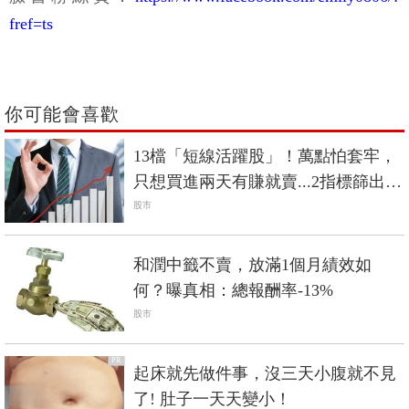
fref=ts
你可能會喜歡
13檔「短線活躍股」！萬點怕套牢，
只想買進兩天有賺就賣...2指標篩出標
的
股市
和潤中籤不賣，放滿1個月績效如
何？曝真相：總報酬率-13%
股市
PR
起床就先做件事，沒三天小腹就不見
了! 肚子一天天變小！