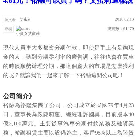
4.81元！裕融可以買了嗎？艾蜜莉這樣說
2020.02.13
艾蜜莉
撰文者
瀏覽數：
61470
專欄
小資女艾蜜莉
現代人買車大多都會分期付款，即使是手上有足夠現
金的人，聽到分期零利率的廣告詞，往往也會在買車
的時候順勢辦理分期，那這個龐大的市場是怎麼獲利
的呢？就讓我們一起來了解一下裕融這間公司吧！
公司簡介》
裕融為裕隆集團子公司，公司成立於民國79年4月23
日，董事長為嚴陳莉蓮、總經理許國興，目前股本40
億2,100萬元。主要從事汽車分期付款業務及融資業
務，裕融租賃主要以設備為主，客戶95%以上為陸資