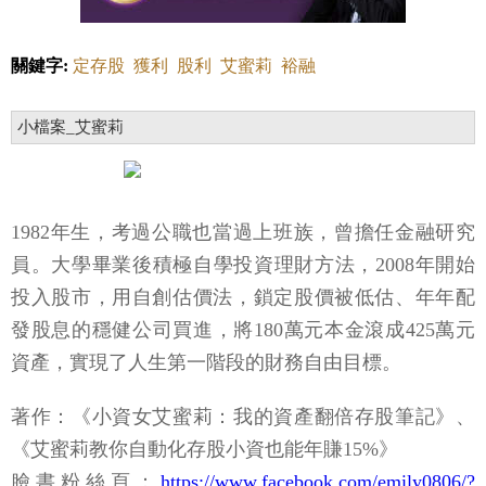
關鍵字:
定存股
獲利
股利
艾蜜莉
裕融
小檔案_艾蜜莉
1982年生，考過公職也當過上班族，曾擔任金融研究
員。大學畢業後積極自學投資理財方法，2008年開始
投入股市，用自創估價法，鎖定股價被低估、年年配
發股息的穩健公司買進，將180萬元本金滾成425萬元
資產，實現了人生第一階段的財務自由目標。
著作：《小資女艾蜜莉：我的資產翻倍存股筆記》、
《艾蜜莉教你自動化存股小資也能年賺15%》
臉書粉絲頁：
https://www.facebook.com/emily0806/?