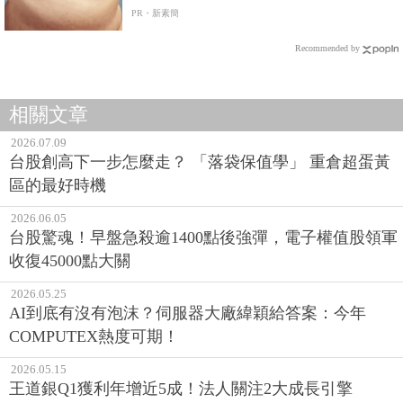
PR・新素簡
Recommended by
相關文章
2026.07.09
台股創高下一步怎麼走？ 「落袋保值學」 重倉超蛋黃
區的最好時機
2026.06.05
台股驚魂！早盤急殺逾1400點後強彈，電子權值股領軍
收復45000點大關
2026.05.25
AI到底有沒有泡沫？伺服器大廠緯穎給答案：今年
COMPUTEX熱度可期！
2026.05.15
王道銀Q1獲利年增近5成！法人關注2大成長引擎