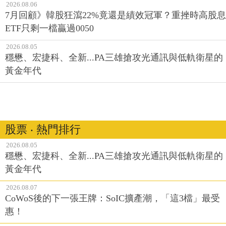
2026.08.06
7月回顧》韓股狂瀉22%竟還是績效冠軍？重挫時高股息
ETF只剩一檔贏過0050
2026.08.05
穩懋、宏捷科、全新...PA三雄搶攻光通訊與低軌衛星的
黃金年代
股票 ‧ 熱門排行
2026.08.05
穩懋、宏捷科、全新...PA三雄搶攻光通訊與低軌衛星的
黃金年代
2026.08.07
CoWoS後的下一張王牌：SoIC擴產潮，「這3檔」最受
惠！