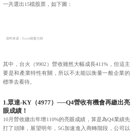
一共選出15檔股票，如下圖：
資料來源：Excel操盤大師
其中，台火（9902）營收雖然大幅成長411%，但這主
要是和產業特性有關，所以不太能以衡量一般企業的
標準去看待。
1.眾達-KY（4977）──Q4營收有機會再繳出亮
眼成績！
10月營收繳出年增110%的亮眼成績，算是為Q4業績先
打了頭陣，展望明年，5G加速進入商轉階段，公司以