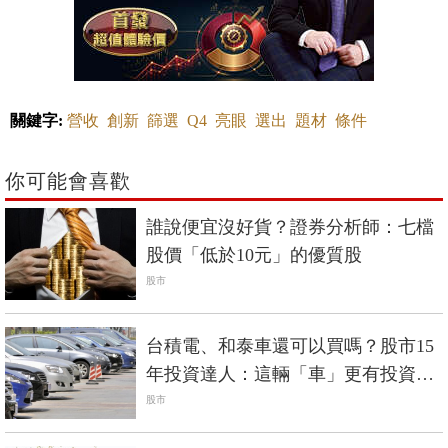
關鍵字:
營收
創新
篩選
Q4
亮眼
選出
題材
條件
你可能會喜歡
誰說便宜沒好貨？證券分析師：七檔
股價「低於10元」的優質股
股市
台積電、和泰車還可以買嗎？股市15
年投資達人：這輛「車」更有投資價
值！
股市