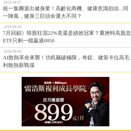
2026.08.07
統一集團退出健身業！高齡化商機、健康意識抬頭...同
一陣風，健身三巨頭命運大不同？
2026.08.06
7月回顧》韓股狂瀉22%竟還是績效冠軍？重挫時高股息
ETF只剩一檔贏過0050
2026.08.06
AI散熱革命來襲！功耗飆破極限，奇鋐、健策卡位高毛
利散熱新戰場