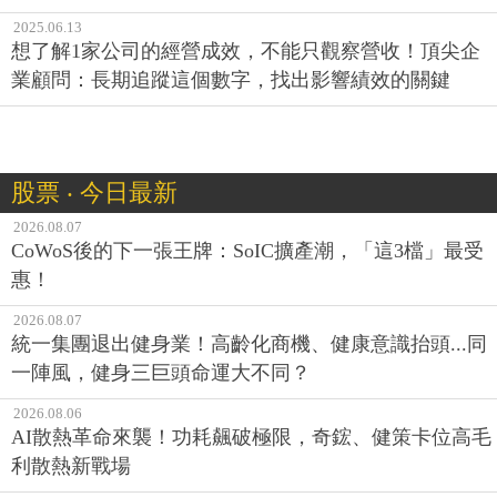
2025.06.13
想了解1家公司的經營成效，不能只觀察營收！頂尖企
業顧問：長期追蹤這個數字，找出影響績效的關鍵
股票 ‧ 今日最新
2026.08.07
CoWoS後的下一張王牌：SoIC擴產潮，「這3檔」最受
惠！
2026.08.07
統一集團退出健身業！高齡化商機、健康意識抬頭...同
一陣風，健身三巨頭命運大不同？
2026.08.06
AI散熱革命來襲！功耗飆破極限，奇鋐、健策卡位高毛
利散熱新戰場