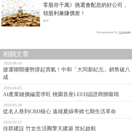
零股存千萬》挑選會配息的好公司，
領股利兼賺價差！
股市
Recommended by
相關文章
2026.06.16
捷運聯開優勢撐起買氣！中和「大同新紀元」銷售破八
成
2026.06.05
AI產業鏈擴編需求旺 桃園首座LEED認證商辦吸睛
2026.05.26
從名人巷到CBD核心 遠雄夏綠蒂掀七期生活革命
2026.03.12
佳群建設 竹女生活圈擎天建築 世紀啟航