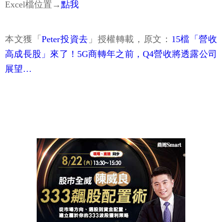
Excel檔位置→
點我
本文獲「
Peter投資去
」授權轉載，原文：
15檔「營收
高成長股」來了！5G商轉年之前，Q4營收將透露公司
展望…